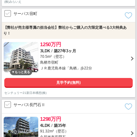
(株)みらいえ
サーパス宿町
【弊社が売主様専属の担当会社】弊社からご購入の方限定選べる3大特典あ
り！
1250万円
3LDK
/
築27年3ヶ月
70.5m²（壁芯）
鳥栖市宿町
ＪＲ鹿児島本線「鳥栖」歩22分
見学予約(無料)
センチュリー21新日本構想(株)
サーパス長門石Ⅱ
1298万円
4LDK
/
築35年
91.32m²（壁芯）