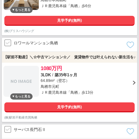
鳥栖市本鳥栖町
ＪＲ鹿児島本線「鳥栖」歩6分
見学予約(無料)
(株)ブリスハウジング
ロワールマンション鳥栖
【駅前不動産】＼☆中古マンション☆／ 賃貸物件では叶えられない新生活を♪
1080万円
3LDK
/
築35年1ヶ月
64.89m²（壁芯）
鳥栖市元町
ＪＲ鹿児島本線「鳥栖」歩13分
見学予約(無料)
(株)駅前不動産売買鳥栖
サーパス長門石Ⅱ