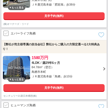
久留米市長門石
ＪＲ鹿児島本線「肥前旭」歩38分
見学予約(無料)
(株)オーナーズ・リード
エバーライフ鳥栖
【弊社が売主様専属の担当会社】弊社からご購入の方限定選べる3大特典あ
り！
1580万円
4LDK
/
築29年6ヶ月
84.78m²（壁芯）
鳥栖市本町
ＪＲ鹿児島本線「鳥栖」歩10分
見学予約(無料)
センチュリー21新日本構想(株)
ヒューマンズ鳥栖