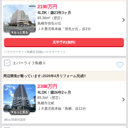
2190万円
4LDK
/
築23年3ヶ月
85.36m²（壁芯）
鳥栖市弥生が丘
ＪＲ鹿児島本線「弥生が丘」歩2分
見学予約(無料)
ハウスマーケット鳥栖支店(株)ハウスマーケット
エバーライフ鳥栖Ⅱ
周辺環境が整っています♪2026年4月リフォーム完成!!
2398万円
4LDK
/
築26年2ヶ月
85.3m²（壁芯）
鳥栖市元町
ＪＲ鹿児島本線「鳥栖」歩12分
(株)お部屋倶楽部