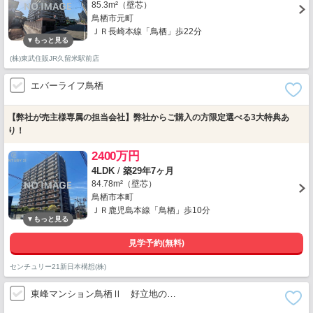
85.3m²（壁芯）
鳥栖市元町
ＪＲ長崎本線「鳥栖」歩22分
(株)東武住販JR久留米駅前店
エバーライフ鳥栖
【弊社が売主様専属の担当会社】弊社からご購入の方限定選べる3大特典あ
り！
2400万円
4LDK
/
築29年7ヶ月
84.78m²（壁芯）
鳥栖市本町
ＪＲ鹿児島本線「鳥栖」歩10分
見学予約(無料)
センチュリー21新日本構想(株)
東峰マンション鳥栖Ⅱ 好立地の…