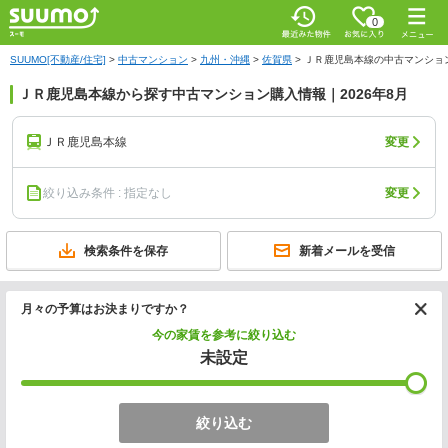
0
SUUMO[不動産/住宅]
>
中古マンション
>
九州・沖縄
>
佐賀県
>
ＪＲ鹿児島本線の中古マンショ
ＪＲ鹿児島本線から探す中古マンション購入情報｜2026年8月
ＪＲ鹿児島本線
変更
絞り込み条件 : 指定なし
変更
検索条件を保存
新着メールを受信
月々の予算はお決まりですか？
今の家賃を参考に絞り込む
未設定
絞り込む