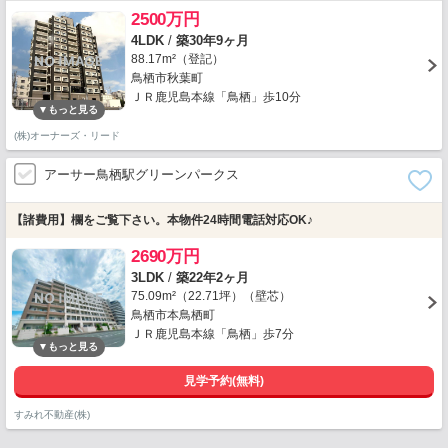
2500万円
4LDK
/
築30年9ヶ月
88.17m²（登記）
鳥栖市秋葉町
ＪＲ鹿児島本線「鳥栖」歩10分
(株)オーナーズ・リード
アーサー鳥栖駅グリーンパークス
【諸費用】欄をご覧下さい。本物件24時間電話対応OK♪
2690万円
3LDK
/
築22年2ヶ月
75.09m²（22.71坪）（壁芯）
鳥栖市本鳥栖町
ＪＲ鹿児島本線「鳥栖」歩7分
見学予約(無料)
すみれ不動産(株)