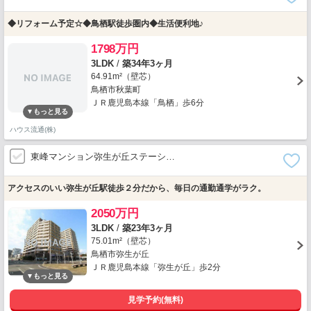
◆リフォーム予定☆◆鳥栖駅徒歩圏内◆生活便利地♪
1798万円
3LDK
/
築34年3ヶ月
64.91m²（壁芯）
鳥栖市秋葉町
ＪＲ鹿児島本線「鳥栖」歩6分
ハウス流通(株)
東峰マンション弥生が丘ステーシ…
アクセスのいい弥生が丘駅徒歩２分だから、毎日の通勤通学がラク。
2050万円
3LDK
/
築23年3ヶ月
75.01m²（壁芯）
鳥栖市弥生が丘
ＪＲ鹿児島本線「弥生が丘」歩2分
見学予約(無料)