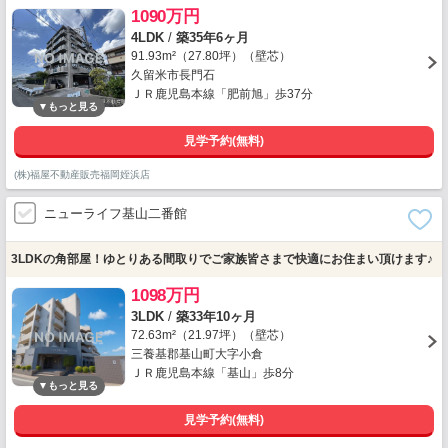
1090万円
4LDK
/
築35年6ヶ月
91.93m²（27.80坪）（壁芯）
久留米市長門石
ＪＲ鹿児島本線「肥前旭」歩37分
見学予約(無料)
(株)福屋不動産販売福岡姪浜店
ニューライフ基山二番館
3LDKの角部屋！ゆとりある間取りでご家族皆さまで快適にお住まい頂けます♪
1098万円
3LDK
/
築33年10ヶ月
72.63m²（21.97坪）（壁芯）
三養基郡基山町大字小倉
ＪＲ鹿児島本線「基山」歩8分
見学予約(無料)