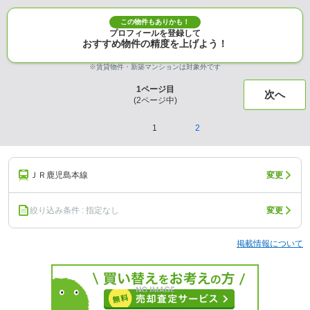
この物件もありかも！
プロフィールを登録して
おすすめ物件の精度を上げよう！
※賃貸物件・新築マンションは対象外です
1
ページ目
次へ
(
2
ページ中)
1
2
ＪＲ鹿児島本線
変更
絞り込み条件 : 指定なし
変更
掲載情報について