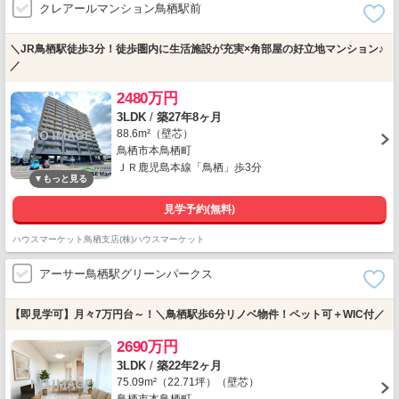
クレアールマンション鳥栖駅前
＼JR鳥栖駅徒歩3分！徒歩圏内に生活施設が充実×角部屋の好立地マンション♪
／
2480万円
3LDK
/
築27年8ヶ月
88.6m²（壁芯）
鳥栖市本鳥栖町
ＪＲ鹿児島本線「鳥栖」歩3分
見学予約(無料)
ハウスマーケット鳥栖支店(株)ハウスマーケット
アーサー鳥栖駅グリーンパークス
【即見学可】月々7万円台～！＼鳥栖駅歩6分リノベ物件！ペット可＋WIC付／
2690万円
3LDK
/
築22年2ヶ月
75.09m²（22.71坪）（壁芯）