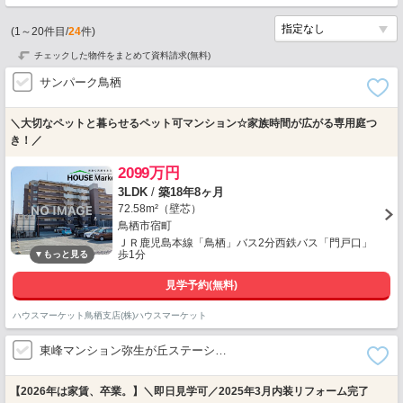
(
1
～
20
件目/
24
件)
チェックした物件をまとめて資料請求(無料)
サンパーク鳥栖
＼大切なペットと暮らせるペット可マンション☆家族時間が広がる専用庭つ
き！／
2099万円
3LDK
/
築18年8ヶ月
72.58m²（壁芯）
鳥栖市宿町
ＪＲ鹿児島本線「鳥栖」バス2分西鉄バス「門戸口」
歩1分
見学予約(無料)
ハウスマーケット鳥栖支店(株)ハウスマーケット
東峰マンション弥生が丘ステーシ…
【2026年は家賃、卒業。】＼即日見学可／2025年3月内装リフォーム完了