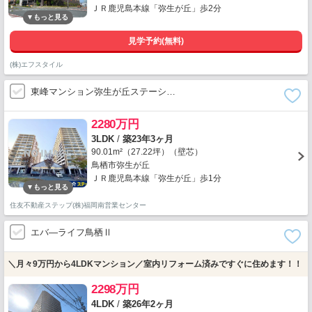
ＪＲ鹿児島本線「弥生が丘」歩2分
見学予約(無料)
(株)エフスタイル
東峰マンション弥生が丘ステーシ…
2280万円
3LDK
/
築23年3ヶ月
90.01m²（27.22坪）（壁芯）
鳥栖市弥生が丘
ＪＲ鹿児島本線「弥生が丘」歩1分
住友不動産ステップ(株)福岡南営業センター
エバ―ライフ鳥栖Ⅱ
＼月々9万円から4LDKマンション／室内リフォーム済みですぐに住めます！！
2298万円
4LDK
/
築26年2ヶ月