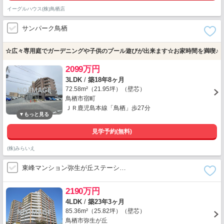
イーグルハウス(株)鳥栖店
サンパーク鳥栖
☆広々専用庭でガーデニングや子供のプール遊びが出来ます☆お家時間を満喫♪
2099万円
3LDK
/
築18年8ヶ月
72.58m²（21.95坪）（壁芯）
鳥栖市宿町
ＪＲ鹿児島本線「鳥栖」歩27分
見学予約(無料)
(株)みらいえ
東峰マンション弥生が丘ステーシ…
2190万円
4LDK
/
築23年3ヶ月
85.36m²（25.82坪）（壁芯）
鳥栖市弥生が丘