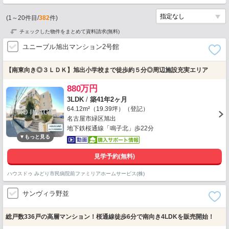
(
1
～
20
件目/
382
件)
チェックした物件をまとめて資料請求(無料)
ユニーブル旭出マンション2号館
【南東向き◎３ＬＤＫ】旭出小学校まで徒歩約５分◎周辺施設充実エリア
880万円
3LDK
/
築41年2ヶ月
64.12m²（19.39坪）（登記）
名古屋市緑区旭出
地下鉄桜通線「鳴子北」歩22分
見学予約(無料)
ハウスドゥ みどり市民病院前ファミリアホームサービス(株)
サンヴィラ野並
総戸数336戸の高層マンション！桜通線徒歩6分で南向き4LDKを販売開始！