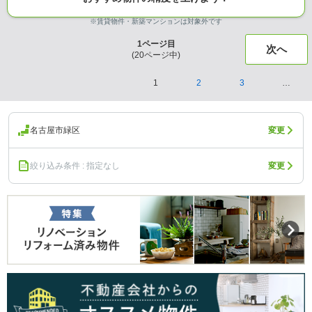
※賃貸物件・新築マンションは対象外です
1
ページ目
次へ
(
20
ページ中)
1
2
3
…
名古屋市緑区
変更
絞り込み条件 : 指定なし
変更