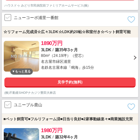
ハウスドゥ みどり市民病院前ファミリアホームサービス(株)
ニューコーポ浦里一番館
☆リフォーム完成済☆広々3LDK☆LDK約20帖☆和室付き☆ペット飼育可能
1890万円
3LDK
/
築35年3ヶ月
80m²（24.19坪）（壁芯）
名古屋市緑区浦里
名鉄名古屋本線「鳴海」歩15分
見学予約(無料)
(株)不動産SHOPナカジツ豊田大林店
ユニーブル鹿山
■ペット飼育可■フルリフォーム済■日当り良好■2家事動線楽々■商業施設充実
1980万円
3LDK
/
築32年4ヶ月