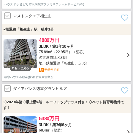
ハウスドゥ みどり市民病院前ファミリアホームサービス(株)
マストスクエア相生山
●桜通線「相生山」駅 徒歩3分
4880万円
3LDK
/
築3年10ヶ月
75.89m²（22.95坪）（壁芯）
名古屋市緑区相川
地下鉄桜通線「相生山」歩3分
積水ハウス不動産(株)名古屋東営業所
ダイアパレス徳重グランヒルズ
◇2023年築◇最上階4階、ルーフトップテラス付き！◇ペット飼育可物件で
す！
5380万円
3LDK
/
築3年6ヶ月
68.4m²（壁芯）