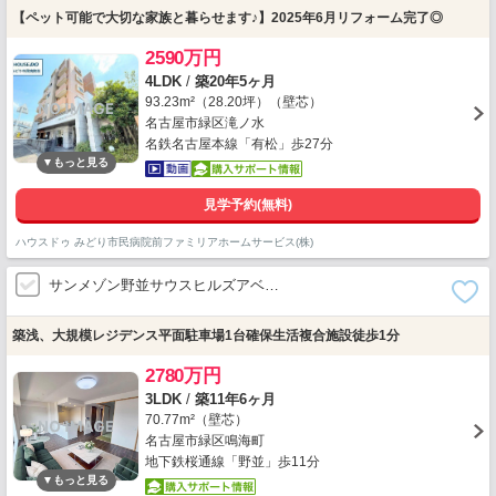
【ペット可能で大切な家族と暮らせます♪】2025年6月リフォーム完了◎
2590万円
4LDK
/
築20年5ヶ月
93.23m²（28.20坪）（壁芯）
名古屋市緑区滝ノ水
名鉄名古屋本線「有松」歩27分
見学予約(無料)
ハウスドゥ みどり市民病院前ファミリアホームサービス(株)
サンメゾン野並サウスヒルズアベ…
築浅、大規模レジデンス平面駐車場1台確保生活複合施設徒歩1分
2780万円
3LDK
/
築11年6ヶ月
70.77m²（壁芯）
名古屋市緑区鳴海町
地下鉄桜通線「野並」歩11分