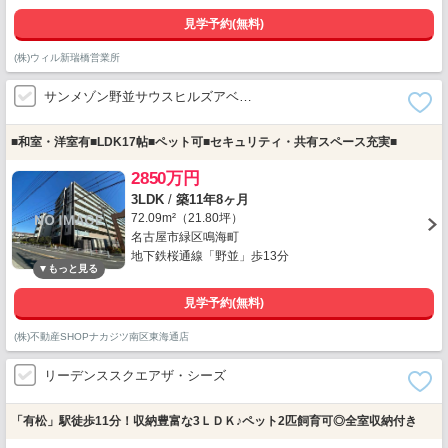
見学予約(無料)
(株)ウィル新瑞橋営業所
サンメゾン野並サウスヒルズアベ…
■和室・洋室有■LDK17帖■ペット可■セキュリティ・共有スペース充実■
2850万円
3LDK
/
築11年8ヶ月
72.09m²（21.80坪）
名古屋市緑区鳴海町
地下鉄桜通線「野並」歩13分
見学予約(無料)
(株)不動産SHOPナカジツ南区東海通店
リーデンススクエアザ・シーズ
「有松」駅徒歩11分！収納豊富な3ＬＤＫ♪ペット2匹飼育可◎全室収納付き