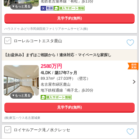
名鉄名古屋本線「有松」歩13分
見学予約(無料)
ハウスドゥ みどり市民病院前ファミリアホームサービス(株)
ローレルコートエスタ鹿山
【お盆休み】まずはご相談から！連休対応・マイペースな家探し
2580万円
4LDK
/
築17年7ヶ月
89.37m²（27.03坪）（壁芯）
名古屋市緑区鹿山
地下鉄桜通線「鳴子北」歩20分
見学予約(無料)
(株)東宝ハウス名古屋城東
ロイヤルアーク滝ノ水クレッセ