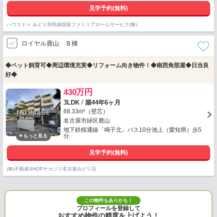
見学予約(無料)
ハウスドゥ みどり市民病院前ファミリアホームサービス(株)
ロイヤル鹿山 Ｂ棟
◆ペット飼育可◆周辺環境充実◆リフォーム向き物件！◆南西角部屋◆日当良
好◆
430万円
3LDK
/
築44年6ヶ月
68.33m²（壁芯）
名古屋市緑区鹿山
地下鉄桜通線「鳴子北」バス10分池上（愛知県）歩5
分
見学予約(無料)
(株)不動産SHOPナカジツ名古屋みどり店
この物件もありかも！
プロフィールを登録して
おすすめ物件の精度を上げよう！