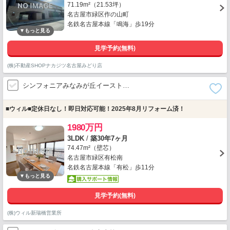
71.19m²（21.53坪）
名古屋市緑区作の山町
名鉄名古屋本線「鳴海」歩19分
見学予約(無料)
(株)不動産SHOPナカジツ名古屋みどり店
シンフォニアみなみが丘イースト…
■ウィル■定休日なし！即日対応可能！2025年8月リフォーム済！
1980万円
3LDK
/
築30年7ヶ月
74.47m²（壁芯）
名古屋市緑区有松南
名鉄名古屋本線「有松」歩11分
見学予約(無料)
(株)ウィル新瑞橋営業所