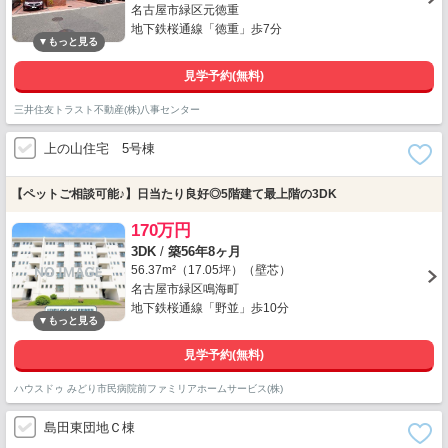
名古屋市緑区元徳重
地下鉄桜通線「徳重」歩7分
見学予約(無料)
三井住友トラスト不動産(株)八事センター
上の山住宅 5号棟
【ペットご相談可能♪】日当たり良好◎5階建て最上階の3DK
170万円
3DK
/
築56年8ヶ月
56.37m²（17.05坪）（壁芯）
名古屋市緑区鳴海町
地下鉄桜通線「野並」歩10分
見学予約(無料)
ハウスドゥ みどり市民病院前ファミリアホームサービス(株)
島田東団地Ｃ棟