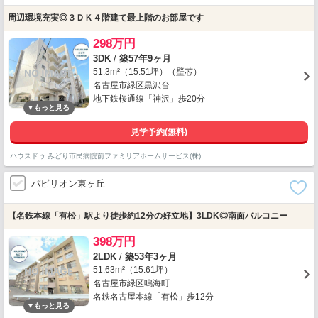
周辺環境充実◎３ＤＫ４階建て最上階のお部屋です
298万円
3DK
/
築57年9ヶ月
51.3m²（15.51坪）（壁芯）
名古屋市緑区黒沢台
地下鉄桜通線「神沢」歩20分
見学予約(無料)
ハウスドゥ みどり市民病院前ファミリアホームサービス(株)
パビリオン東ヶ丘
【名鉄本線「有松」駅より徒歩約12分の好立地】3LDK◎南面バルコニー
398万円
2LDK
/
築53年3ヶ月
51.63m²（15.61坪）
名古屋市緑区鳴海町
名鉄名古屋本線「有松」歩12分