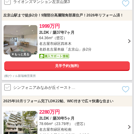
ライオンズマンション左京山第3
左京山駅まで徒歩2分！9階部分高層階角部屋住戸！2026年リフォーム済！
1999万円
2LDK
/
築37年7ヶ月
64.36m²（壁芯）
名古屋市緑区四本木
名鉄名古屋本線「左京山」歩2分
見学予約(無料)
(株)ウィル新瑞橋営業所
シンフォニアみなみが丘イースト…
2025年10月リフォーム完了LDK22帖、WIC付きで広々快適な住まい
2280万円
2LDK
/
築30年5ヶ月
78.66m²（23.79坪）（壁芯）
名古屋市緑区有松南