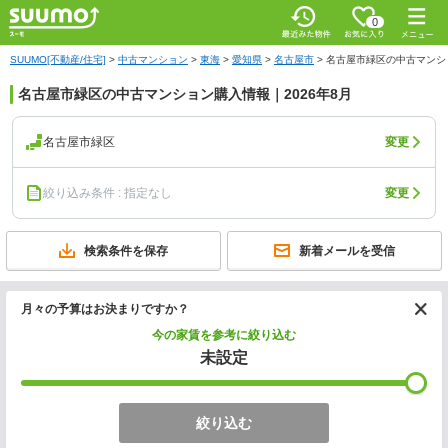
0
SUUMO[不動産/住宅]
>
中古マンション
>
東海
>
愛知県
>
名古屋市
>
名古屋市緑区の中古マンシ
名古屋市緑区の中古マンション購入情報｜2026年8月
名古屋市緑区
変更
絞り込み条件 : 指定なし
変更
検索条件を保存
新着メールを受信
月々の予算はお決まりですか？
今の家賃を参考に絞り込む
未設定
絞り込む