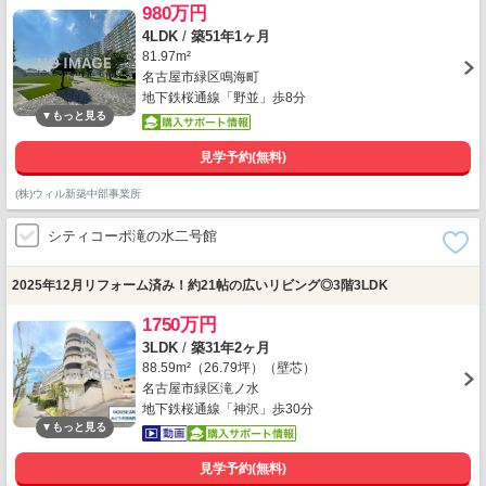
980万円
4LDK
/
築51年1ヶ月
81.97m²
名古屋市緑区鳴海町
地下鉄桜通線「野並」歩8分
見学予約(無料)
(株)ウィル新築中部事業所
シティコーポ滝の水二号館
2025年12月リフォーム済み！約21帖の広いリビング◎3階3LDK
1750万円
3LDK
/
築31年2ヶ月
88.59m²（26.79坪）（壁芯）
名古屋市緑区滝ノ水
地下鉄桜通線「神沢」歩30分
見学予約(無料)