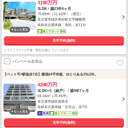
3190万円
3LDK
/
築23年4ヶ月
70.85m²（21.43坪）（壁芯）
名古屋市緑区有松町大字桶狭間
名鉄名古屋本線「有松」歩11分
見学予約(無料)
ミライノスマイル千種・豊田店(株)ミライノカタチ
バンベール左京山
【ペット可×駅徒歩7分】築浅84平米超、ゆとりある3SLDK。
4290万円
3LDK+S（納戸）
/
築4年7ヶ月
84.16m²（25.45坪）
名古屋市緑区四本木
名鉄名古屋本線「左京山」歩7分
見学予約(無料)