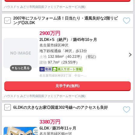
ハウスドゥ みどり市民病院前ファミリアホームサービス(株)
2007年にフルリフォーム済！日当たり・通風良好な2階リビ
ング◎2LDK
2900万円
/
2LDK+S（納戸）
築45年10ヶ月
名古屋市緑区神沢
地下鉄桜通線「神沢」歩13分
土地
132.98m²（40.22坪）（登記）
建物
97.7m²（29.55坪）
名古屋市緑区神沢3丁目 中古一…
見学予約(無料)
ハウスドゥ みどり市民病院前ファミリアホームサービス(株)
6LDKの大きなお家◎国道302号線へのアクセスも良好
3380万円
/
6LDK
築35年11ヶ月
名古屋市緑区鶴が沢