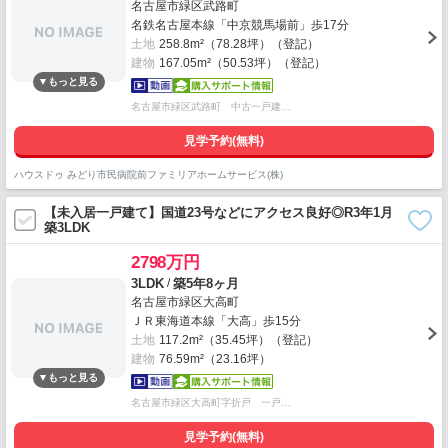
名古屋市緑区武路町
名鉄名古屋本線「中京競馬場前」歩17分
土地
258.8m²（78.28坪）（登記）
建物
167.05m²（50.53坪）（登記）
名古屋市緑区武路町 中古一戸建…
見学予約(無料)
ハウスドゥ みどり市民病院前ファミリアホームサービス(株)
【未入居一戸建て】国道23号などにアクセス良好◎R3年1月
築3LDK
2798万円
/
3LDK
築5年8ヶ月
名古屋市緑区大高町
ＪＲ東海道本線「大高」歩15分
土地
117.2m²（35.45坪）（登記）
建物
76.59m²（23.16坪）
名古屋市緑区大高町字折戸 一戸…
見学予約(無料)