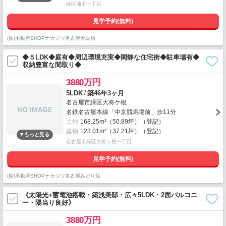
緑区浦里一丁目
見学予約(無料)
(株)不動産SHOPナカジツ名古屋天白店
◆５LDK◆庭有◆周辺環境充実◆閑静な住宅街◆駐車場有◆
収納豊富な間取り◆
3880万円
/
5LDK
築46年3ヶ月
名古屋市緑区大将ケ根
名鉄名古屋本線「中京競馬場前」歩11分
土地
168.25m²（50.89坪）（登記）
建物
123.01m²（37.21坪）（登記）
名古屋市緑区大将ケ根一丁目
見学予約(無料)
(株)不動産SHOPナカジツ名古屋みどり店
《太陽光+蓄電池搭載・築浅美邸・広々5LDK・2面バルコニ
ー・陽当り良好》
3880万円