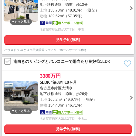
地下鉄桜通線「徳重」歩13分
土地
158.73m²（48.01坪）（登記）
建物
189.62m²（57.35坪）
名古屋市緑区鶴が沢2丁目 中古…
見学予約(無料)
ハウスドゥ みどり市民病院前ファミリアホームサービス(株)
南向きのリビングとバルコニーで陽当たり良好◎5LDK
3380万円
/
5LDK
築38年10ヶ月
名古屋市緑区大清水
地下鉄桜通線「徳重」歩26分
土地
165.2m²（49.97坪）（登記）
建物
154.43m²（46.71坪）
名古屋市緑区大清水2丁目 中古…
見学予約(無料)