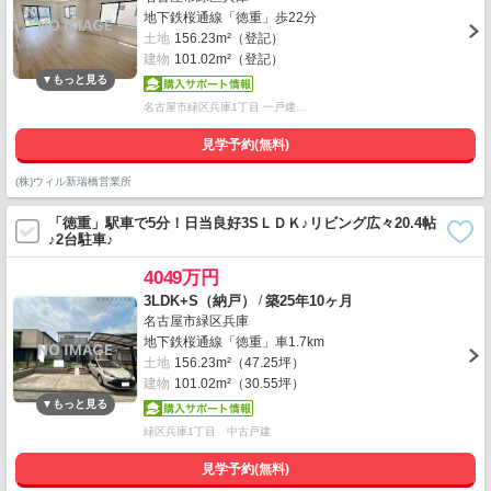
地下鉄桜通線「徳重」歩22分
土地
156.23m²（登記）
建物
101.02m²（登記）
名古屋市緑区兵庫1丁目 一戸建…
見学予約(無料)
(株)ウィル新瑞橋営業所
「徳重」駅車で5分！日当良好3SＬＤＫ♪リビング広々20.4帖
♪2台駐車♪
4049万円
/
3LDK+S（納戸）
築25年10ヶ月
名古屋市緑区兵庫
地下鉄桜通線「徳重」車1.7km
土地
156.23m²（47.25坪）
建物
101.02m²（30.55坪）
緑区兵庫1丁目 中古戸建
見学予約(無料)