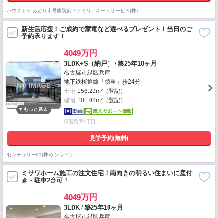
ハウスドゥ みどり市民病院前ファミリアホームサービス(株)
新生活応援！ご成約で家電など選べるプレゼント！当日のご
予約承ります！
4049万円
/
3LDK+S（納戸）
築25年10ヶ月
名古屋市緑区兵庫
地下鉄桜通線「徳重」歩24分
土地
156.23m²（登記）
建物
101.02m²（登記）
緑区兵庫1丁目
見学予約(無料)
センチュリー21(株)ケンライン
ミサワホーム施工の注文住宅！南向きの明るい住まいに庭付
き・駐車2台可！
4049万円
/
3LDK
築25年10ヶ月
名古屋市緑区兵庫