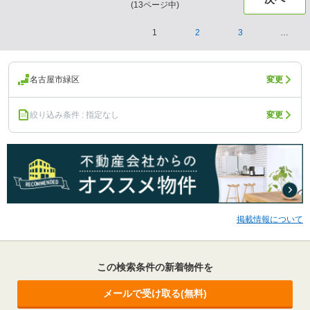
(
13
ページ中)
1
2
3
…
名古屋市緑区
変更
絞り込み条件 : 指定なし
変更
掲載情報について
この検索条件の新着物件を
メールで受け取る(無料)