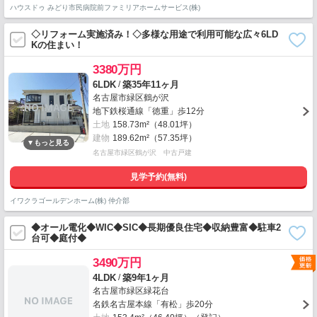
ハウスドゥ みどり市民病院前ファミリアホームサービス(株)
◇リフォーム実施済み！◇多様な用途で利用可能な広々6LD
Kの住まい！
3380万円
/
6LDK
築35年11ヶ月
名古屋市緑区鶴が沢
地下鉄桜通線「徳重」歩12分
土地
158.73m²（48.01坪）
建物
189.62m²（57.35坪）
名古屋市緑区鶴が沢 中古戸建
見学予約(無料)
イワクラゴールデンホーム(株) 仲介部
◆オール電化◆WIC◆SIC◆長期優良住宅◆収納豊富◆駐車2
台可◆庭付◆
3490万円
/
4LDK
築9年1ヶ月
名古屋市緑区緑花台
名鉄名古屋本線「有松」歩20分