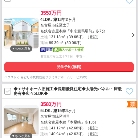
3550万円
/
4LDK
築13年2ヶ月
名古屋市緑区太子
名鉄名古屋本線「中京競馬場前」歩7分
土地
131.18m²（39.68坪）（登記）
建物
99.39m²（30.06坪）
名古屋市緑区太子3丁目 中古一…
見学予約(無料)
ハウスドゥ みどり市民病院前ファミリアホームサービス(株)
◆エサキホーム旧施工◆長期優良住宅◆太陽光パネル・床暖
房有◆広々5LDK◆
3580万円
/
5LDK
築15年4ヶ月
名古屋市緑区浦里
名鉄名古屋本線「本星崎」歩13分
土地
141.12m²（42.68坪）（登記）
建物
140.94m²（42.63坪）（登記）