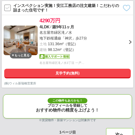
インスペクション実施！安江工務店の注文建築！こだわりの
詰まった住宅です！
4290万円
/
4LDK
築9年11ヶ月
名古屋市緑区滝ノ水
地下鉄桜通線「神沢」歩27分
土地
131.36m²（登記）
建物
98.12m²（登記）
名古屋市緑区滝ノ水3丁目 一戸…
見学予約(無料)
(株)ウィル新瑞橋営業所
この物件もありかも！
プロフィールを登録して
おすすめ物件の精度を上げよう！
※賃貸物件・新築マンションは対象外です
1
ページ目
次へ