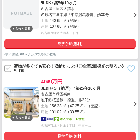
/
5LDK
築5年10ヶ月
名古屋市緑区大清水
名鉄名古屋本線「中京競馬場前」歩30分
土地
143.65m²（登記）
建物
107.65m²（登記）
名古屋市緑区大清水三丁目
見学予約(無料)
(株)不動産SHOPナカジツ尾張小牧店
荷物が多くても安心！収納たっぷり◎全室2面採光の明るい3
SLDK
4049万円
/
3LDK+S（納戸）
築25年10ヶ月
名古屋市緑区兵庫
地下鉄桜通線「徳重」歩22分
土地
156.23m²（47.25坪）（登記）
建物
101.02m²（30.55坪）
名古屋市緑区兵庫１丁目 中古一…
見学予約(無料)