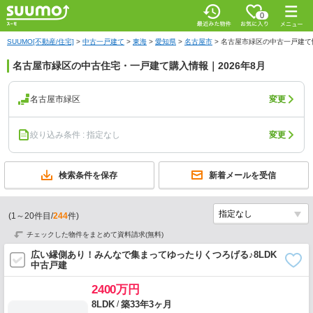
0
SUUMO[不動産/住宅]
>
中古一戸建て
>
東海
>
愛知県
>
名古屋市
>
名古屋市緑区の中古一戸建て
名古屋市緑区の中古住宅・一戸建て購入情報｜2026年8月
名古屋市緑区
変更
絞り込み条件 : 指定なし
変更
検索条件を保存
新着メールを受信
(
1
～
20
件目/
244
件)
チェックした物件をまとめて資料請求(無料)
広い縁側あり！みんなで集まってゆったりくつろげる♪8LDK
中古戸建
2400万円
/
8LDK
築33年3ヶ月