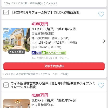
ミライノスマイル千種・豊田店(株)ミライノカタチ
【2026年6月リフォーム完了】3SLDK◎南西角地
4180万円
/
3LDK+S（納戸）
築11年7ヶ月
名古屋市緑区細口
地下鉄桜通線「徳重」歩23分
土地
158.46m²（47.93坪）（登記）
建物
102m²（30.85坪）
名古屋市緑区細口1丁目 中古一…
見学予約(無料)
ハウスドゥ みどり市民病院前ファミリアホームサービス(株)
ウィル新瑞橋営業所◇定休日無し即日対応◆無料ライフシミ
ュレーション相談
4180万円
/
3LDK+S（納戸）
築11年7ヶ月
名古屋市緑区細口