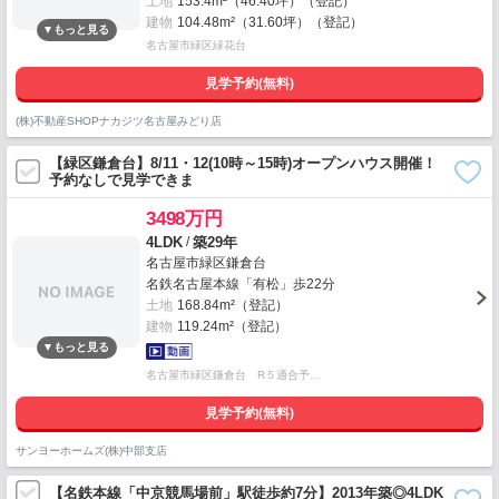
土地
153.4m²（46.40坪）（登記）
建物
104.48m²（31.60坪）（登記）
名古屋市緑区緑花台
見学予約(無料)
(株)不動産SHOPナカジツ名古屋みどり店
【緑区鎌倉台】8/11・12(10時～15時)オープンハウス開催！
予約なしで見学できま
3498万円
/
4LDK
築29年
名古屋市緑区鎌倉台
名鉄名古屋本線「有松」歩22分
土地
168.84m²（登記）
建物
119.24m²（登記）
名古屋市緑区鎌倉台 R５適合予…
見学予約(無料)
サンヨーホームズ(株)中部支店
【名鉄本線「中京競馬場前」駅徒歩約7分】2013年築◎4LDK