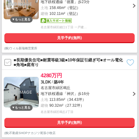
地下鉄桜通線「徳重」歩23分
土地
158.46m²（登記）
建物
102.11m²（登記）
名古屋市緑区細口1丁目 一戸建…
見学予約(無料)
(株)ウィル新瑞橋営業所
■長期優良住宅■耐震等級3級■10年保証引継ぎ可■オール電化
■角地■庭有り
4280万円
/
3LDK
築4年
名古屋市緑区鳴丘
地下鉄桜通線「神沢」歩16分
土地
113.85m²（34.43坪）
建物
90.32m²（27.32坪）
名古屋市緑区鳴丘2丁目
見学予約(無料)
(株)不動産SHOPナカジツ尾張小牧店