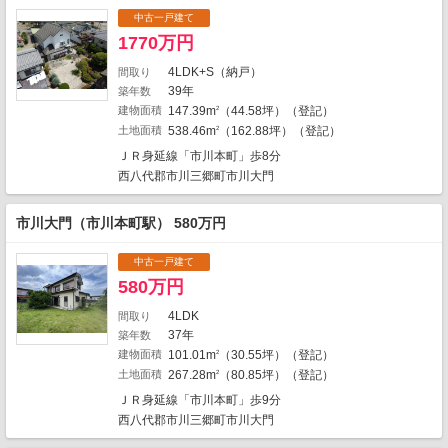
中古一戸建て
1770万円
4LDK+S（納戸）
間取り
39年
築年数
建物面積
147.39m
（44.58坪）（登記）
2
土地面積
538.46m
（162.88坪）（登記）
2
ＪＲ身延線「市川本町」歩8分
西八代郡市川三郷町市川大門
市川大門（市川本町駅） 580万円
中古一戸建て
580万円
4LDK
間取り
37年
築年数
建物面積
101.01m
（30.55坪）（登記）
2
地図の種類
土地面積
267.28m
（80.85坪）（登記）
2
ＪＲ身延線「市川本町」歩9分
西八代郡市川三郷町市川大門