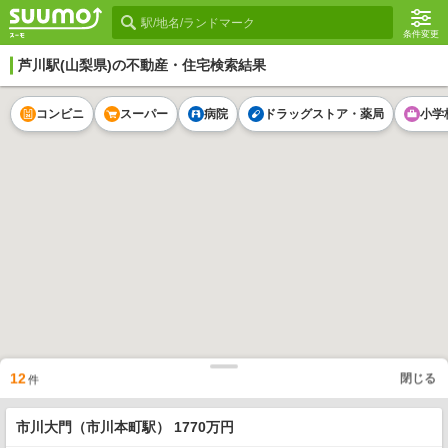
条件変更
芦川駅
(山梨県)の不動産・住宅検索結果
コンビニ
スーパー
病院
ドラッグストア・薬局
小学
12
閉じる
件
市川大門（市川本町駅） 1770万円