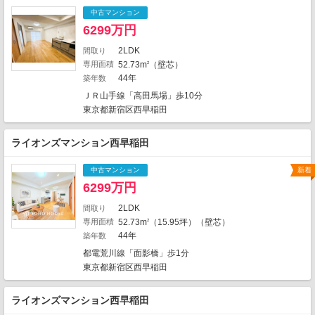
8
3
5
7
13
4
1
3
中古マンション
16
1
1
8
6299万円
3
1
7
2
14
9
7
1
6
3
2LDK
10
間取り
2
1
2
専用面積
52.73m
（壁芯）
2
2
27
9
1
13
1
44年
築年数
2
3
ＪＲ山手線「高田馬場」歩10分
8
2
2
2
2
東京都新宿区西早稲田
2
1
11
2
3
3
10
2
ライオンズマンション西早稲田
2
4
43
1
4
2
2
中古マンション
新着
21
1
6299万円
4
6
2LDK
間取り
専用面積
52.73m
（15.95坪）（壁芯）
2
1
2467件中、中心地から近い999件までを
44年
築年数
1
表示しています。
都電荒川線「面影橋」歩1分
地図の種類
東京都新宿区西早稲田
ライオンズマンション西早稲田