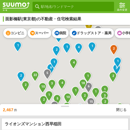
条件変更
面影橋駅
(東京都)の不動産・住宅検索結果
1
7
コンビニ
スーパー
病院
ドラッグストア・薬局
小学
5
1
1
1
4
2
2
1
1
4
9
3
5
22
2
2
1
4
18
3
2
6
10
1
1
1
1
3
2
10
5
2
15
2
19
3
5
6
2
40
2,467
閉じる
件
1
1
7
3
9
1
3
3
10
1
ライオンズマンション西早稲田
6
2
2
8
24