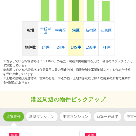
千代田
相場
中央区
港区
新宿区
江東区
区
物件数
14件
24件
145件
158件
71件
※表示している相場価格は「SUUMO」の過去・現在の掲載情報を元に、独自のロジックによっ
て算出しています。
※表示している相場価格は住居専用以外の用途地域（商業地域や工業地域など）も含めた情報
を元に算出しています。
※土地の価格は用途地域・古家の有無・前道の幅・土地の形状など様々な要素の影響で変動す
る可能性があります。
港区周辺の物件ピックアップ
賃貸物件
新築マンション
中古マンション
新築一戸建て
中古
新着
新着