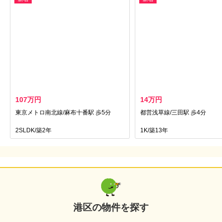
107万円
14万円
東京メトロ南北線/麻布十番駅 歩5分
都営浅草線/三田駅 歩4分
2SLDK/築2年
1K/築13年
港区の物件を探す