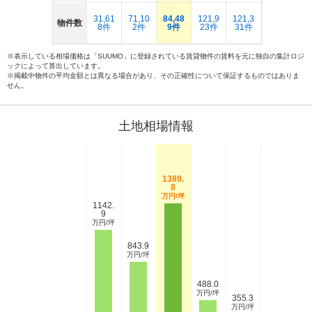
31,61
71,10
84,48
121,9
121,3
物件数
8件
2件
9件
23件
31件
※表示している相場価格は「SUUMO」に登録されている賃貸物件の賃料を元に独自の集計ロジ
ックによって算出しています。
※掲載中物件の平均金額とは異なる場合があり、その正確性について保証するものではありま
せん。
土地相場情報
1389.
8
万円/坪
1142.
9
万円/坪
843.9
万円/坪
488.0
万円/坪
355.3
万円/坪