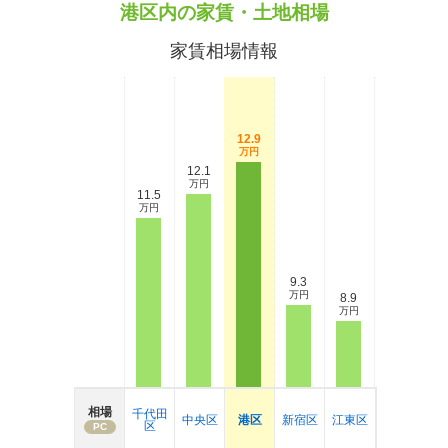
港区内の家賃・土地相場
家賃相場情報
12.9
万円
12.1
万円
11.5
万円
9.3
万円
8.9
万円
相場
千代田
中央区
港区
新宿区
江東区
区
PC