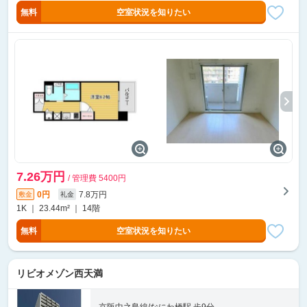
無料
空室状況を知りたい
7.26万円
/ 管理費 5400円
0円
7.8万円
敷金
礼金
1K ｜ 23.44m² ｜ 14階
無料
空室状況を知りたい
リビオメゾン西天満