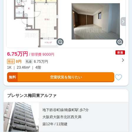
6.75万円
/ 管理費 9000円
0円
6.75万円
敷金
礼金
1K ｜ 23.46m² ｜ 4階
無料
空室状況を知りたい
プレサンス梅田東アルファ
地下鉄谷町線/南森町駅 歩7分
大阪府大阪市北区西天満
築12年 / 11階建