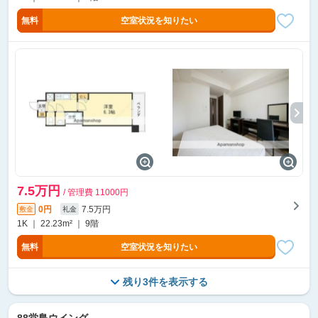
無料
空室状況を知りたい
7.5万円
/ 管理費 11000円
0円
7.5万円
敷金
礼金
1K ｜ 22.23m² ｜ 9階
無料
空室状況を知りたい
残り3件を表示する