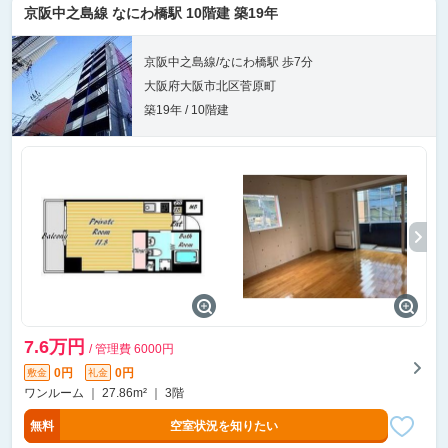
京阪中之島線 なにわ橋駅 10階建 築19年
京阪中之島線/なにわ橋駅 歩7分
大阪府大阪市北区菅原町
築19年 / 10階建
7.6万円
/ 管理費 6000円
0円
0円
敷金
礼金
ワンルーム ｜ 27.86m² ｜ 3階
無料
空室状況を知りたい