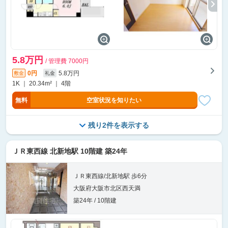
5.8万円
/ 管理費 7000円
0円
5.8万円
敷金
礼金
1K ｜ 20.34m² ｜ 4階
無料
空室状況を知りたい
残り2件を表示する
ＪＲ東西線 北新地駅 10階建 築24年
ＪＲ東西線/北新地駅 歩6分
大阪府大阪市北区西天満
築24年 / 10階建