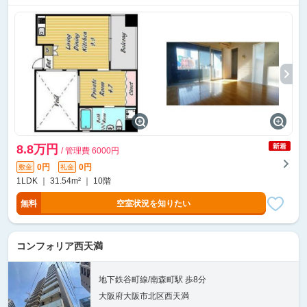
8.8万円
/ 管理費 6000円
0円
0円
敷金
礼金
1LDK ｜ 31.54m² ｜ 10階
無料
空室状況を知りたい
コンフォリア西天満
地下鉄谷町線/南森町駅 歩8分
大阪府大阪市北区西天満