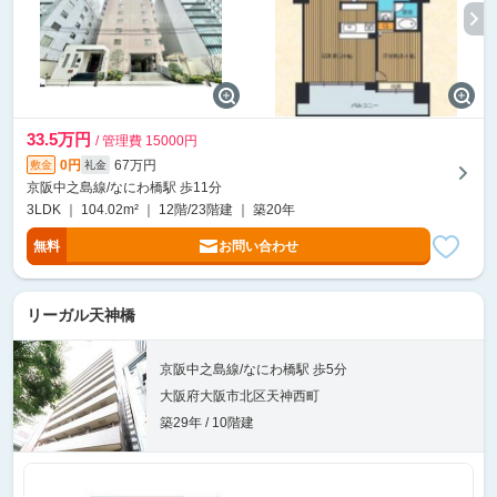
33.5万円
/ 管理費 15000円
0円
67万円
敷金
礼金
京阪中之島線/なにわ橋駅 歩11分
3LDK ｜ 104.02m² ｜ 12階/23階建 ｜ 築20年
無料
お問い合わせ
リーガル天神橋
京阪中之島線/なにわ橋駅 歩5分
大阪府大阪市北区天神西町
築29年 / 10階建