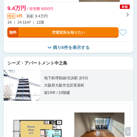
9.4万円
/ 管理費 9000円
0円
9.4万円
敷金
礼金
1K ｜ 24.11m² ｜ 11階
無料
空室状況を知りたい
残り6件を表示する
シーズ・アパートメント中之島
地下鉄堺筋線/北浜駅 歩5分
大阪府大阪市北区菅原町
築19年 / 10階建