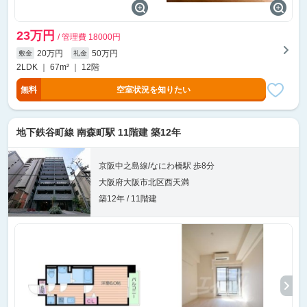
23万円
/ 管理費 18000円
20万円
50万円
敷金
礼金
2LDK ｜ 67m² ｜ 12階
無料
空室状況を知りたい
地下鉄谷町線 南森町駅 11階建 築12年
京阪中之島線/なにわ橋駅 歩8分
大阪府大阪市北区西天満
築12年 / 11階建