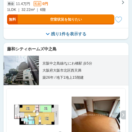
11.4万円
0円
敷金
礼金
1LDK ｜ 32.22m² ｜ 6階
無料
空室状況を知りたい
残り1件を表示する
藤和シティホームズ中之島
京阪中之島線/なにわ橋駅 歩5分
大阪府大阪市北区西天満
築26年 / 地下1地上15階建