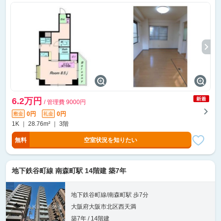
6.2万円
/ 管理費 9000円
0円
0円
敷金
礼金
1K ｜ 28.76m² ｜ 3階
無料
空室状況を知りたい
地下鉄谷町線 南森町駅 14階建 築7年
地下鉄谷町線/南森町駅 歩7分
大阪府大阪市北区西天満
築7年 / 14階建