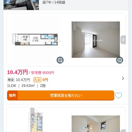
築7年 / 14階建
10.4万円
/ 管理費 9000円
10.4万円
0円
敷金
礼金
1LDK ｜ 29.63m² ｜ 2階
無料
空室状況を知りたい