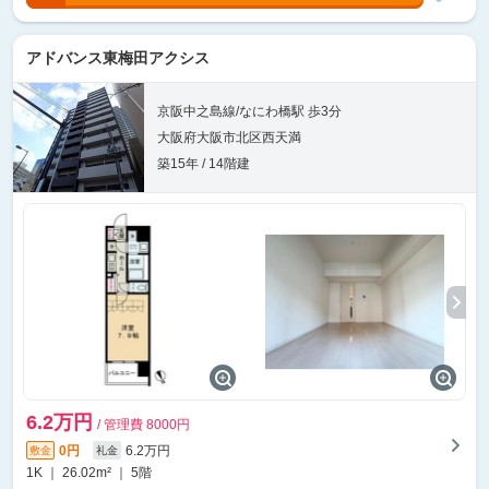
アドバンス東梅田アクシス
京阪中之島線/なにわ橋駅 歩3分
大阪府大阪市北区西天満
築15年 / 14階建
6.2万円
/ 管理費 8000円
0円
6.2万円
敷金
礼金
1K ｜ 26.02m² ｜ 5階