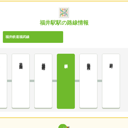
福井駅駅の路線情報
福井鉄道福武線
前
足羽山公園口
福井城址大名町
仁愛女子高校
福井駅
田原町