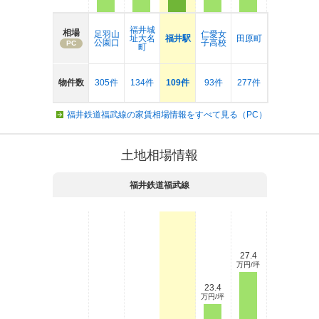
福井城
相場
足羽山
仁愛女
址大名
福井駅
田原町
公園口
子高校
PC
町
物件数
305件
134件
109件
93件
277件
福井鉄道福武線の家賃相場情報をすべて見る（PC）
土地相場情報
福井鉄道福武線
27.4
万円/坪
23.4
万円/坪