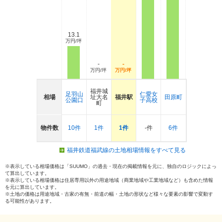
13.1
万円/坪
-
-
万円/坪
万円/坪
福井城
足羽山
仁愛女
相場
址大名
福井駅
田原町
公園口
子高校
町
物件数
10件
1件
1件
-件
6件
福井鉄道福武線の土地相場情報をすべて見る
※表示している相場価格は「SUUMO」の過去・現在の掲載情報を元に、独自のロジックによっ
て算出しています。
※表示している相場価格は住居専用以外の用途地域（商業地域や工業地域など）も含めた情報
を元に算出しています。
※土地の価格は用途地域・古家の有無・前道の幅・土地の形状など様々な要素の影響で変動す
る可能性があります。