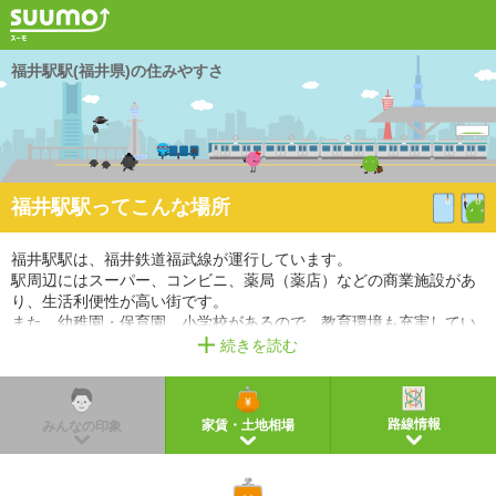
福井駅駅(福井県)の住みやすさ
福井駅駅ってこんな場所
福井駅駅は、福井鉄道福武線が運行しています。
駅周辺にはスーパー、コンビニ、薬局（薬店）などの商業施設があ
り、生活利便性が高い街です。
また、幼稚園・保育園、小学校があるので、教育環境も充実してい
ます。
続きを読む
※掲載しているアクセス情報は2021年3月時点のものです。
※経路情報、所要時間情報は平日・日中の標準的な所要時間での乗り換え経路を採用していま
す。
路線情報
家賃・土地相場
みんなの印象