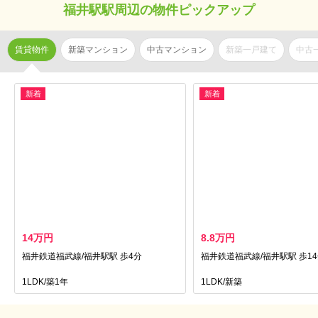
福井駅駅周辺の物件ピックアップ
賃貸物件
新築マンション
中古マンション
新築一戸建て
中古
新着
新着
14万円
8.8万円
福井鉄道福武線/福井駅駅 歩4分
福井鉄道福武線/福井駅駅 歩1
1LDK/築1年
1LDK/新築