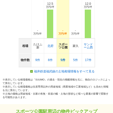
12.5
12.0
万円/坪
万円/坪
-
-
-
万円/坪
万円/坪
万円/坪
たけふ
スポー
サンド
相場
北府
家久
新
ツ公園
ーム西
物件数
9件
8件
5件
5件
17件
福井鉄道福武線の土地相場情報をすべて見る
※表示している相場価格は「SUUMO」の過去・現在の掲載情報を元に、独自のロジックによっ
て算出しています。
※表示している相場価格は住居専用以外の用途地域（商業地域や工業地域など）も含めた情報
を元に算出しています。
※土地の価格は用途地域・古家の有無・前道の幅・土地の形状など様々な要素の影響で変動す
る可能性があります。
スポーツ公園駅周辺の物件ピックアップ