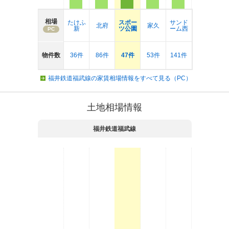
相場
たけふ
スポー
サンド
北府
家久
新
ツ公園
ーム西
PC
物件数
36件
86件
47件
53件
141件
福井鉄道福武線の家賃相場情報をすべて見る（PC）
土地相場情報
福井鉄道福武線