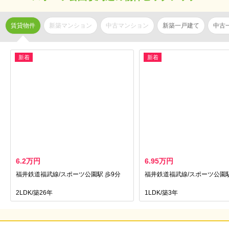
賃貸物件
新築マンション
中古マンション
新築一戸建て
中古
新着
新着
6.2万円
6.95万円
福井鉄道福武線/スポーツ公園駅 歩9分
福井鉄道福武線/スポーツ公園駅
2LDK/築26年
1LDK/築3年