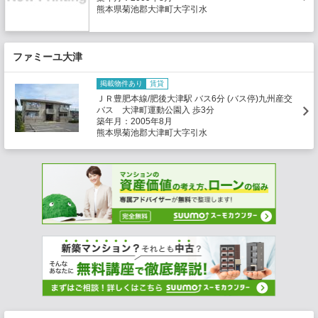
熊本県菊池郡大津町大字引水
ファミーユ大津
掲載物件あり
賃貸
ＪＲ豊肥本線/肥後大津駅 バス6分 (バス停)九州産交
バス 大津町運動公園入 歩3分
築年月：2005年8月
熊本県菊池郡大津町大字引水