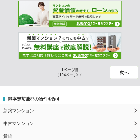
1ページ目
次へ
（104ページ中）
熊本県菊池郡の物件を探す
新築マンション
中古マンション
賃貸