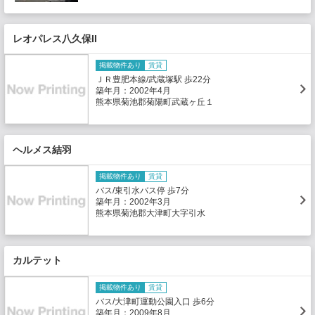
レオパレス八久保II
掲載物件あり
賃貸
ＪＲ豊肥本線/武蔵塚駅 歩22分
築年月：2002年4月
熊本県菊池郡菊陽町武蔵ヶ丘１
ヘルメス結羽
掲載物件あり
賃貸
バス/東引水バス停 歩7分
築年月：2002年3月
熊本県菊池郡大津町大字引水
カルテット
掲載物件あり
賃貸
バス/大津町運動公園入口 歩6分
築年月：2009年8月