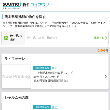
熊本県菊池郡の物件を探す
熊本県菊池郡周辺の物件情報はこちらです。不動産情報サイトSUUMOが提供する物件ライブ
ラリーで、熊本県菊池郡周辺の物件とその空室状況を調べましょう。
絞り込み
絞り込み条件 : 指定なし
変更する
条件
2,069
件
ラ・フォーレ
掲載物件あり
賃貸
ＪＲ豊肥本線/光の森駅 歩11分
築年月：2002年1月
熊本県菊池郡菊陽町新山２
シャルム光の森
掲載物件あり
賃貸