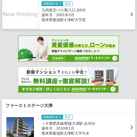
掲載物件あり
賃貸
九州産交バス/新入口 歩8分
築年月：2001年3月
熊本県菊池郡大津町大字室
ファーストステージ大津
掲載物件あり
賃貸
ＪＲ豊肥本線/肥後大津駅 歩26分
築年月：2010年1月
熊本県菊池郡大津町大字引水