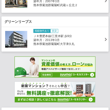
築年月：2007年3月
熊本県菊池郡菊陽町武蔵ヶ丘北２
グリーンリーブス
掲載物件あり
賃貸
ＪＲ豊肥本線/三里木駅 歩9分
築年月：2013年3月
熊本県菊池郡菊陽町大字津久礼