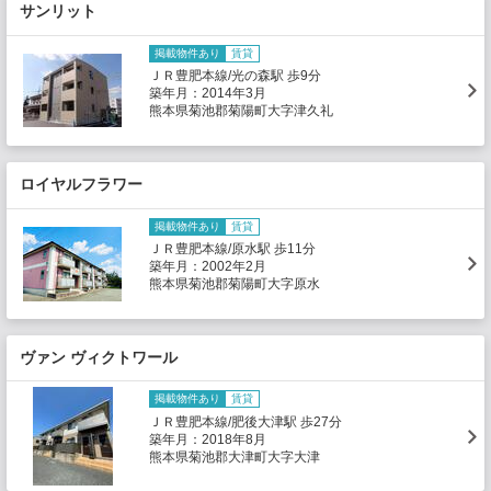
サンリット
掲載物件あり
賃貸
ＪＲ豊肥本線/光の森駅 歩9分
築年月：2014年3月
熊本県菊池郡菊陽町大字津久礼
ロイヤルフラワー
掲載物件あり
賃貸
ＪＲ豊肥本線/原水駅 歩11分
築年月：2002年2月
熊本県菊池郡菊陽町大字原水
ヴァン ヴィクトワール
掲載物件あり
賃貸
ＪＲ豊肥本線/肥後大津駅 歩27分
築年月：2018年8月
熊本県菊池郡大津町大字大津