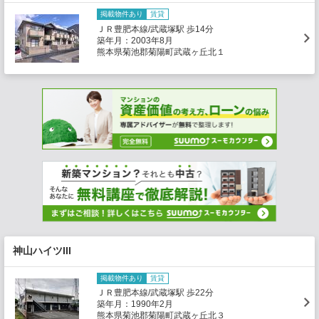
掲載物件あり
賃貸
ＪＲ豊肥本線/武蔵塚駅 歩14分
築年月：2003年8月
熊本県菊池郡菊陽町武蔵ヶ丘北１
神山ハイツIII
掲載物件あり
賃貸
ＪＲ豊肥本線/武蔵塚駅 歩22分
築年月：1990年2月
熊本県菊池郡菊陽町武蔵ヶ丘北３