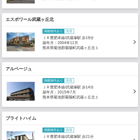
エスポワール武蔵ヶ丘北
掲載物件あり
賃貸
ＪＲ豊肥本線/武蔵塚駅 歩19分
築年月：2004年12月
熊本県菊池郡菊陽町武蔵ヶ丘北１
アルページュ
掲載物件あり
賃貸
ＪＲ豊肥本線/武蔵塚駅 歩14分
築年月：2015年7月
熊本県菊池郡菊陽町武蔵ヶ丘北１
ブライトハイム
掲載物件あり
賃貸
ＪＲ豊肥本線/武蔵塚駅 歩21分