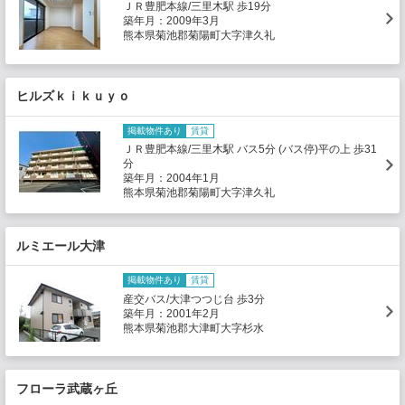
ＪＲ豊肥本線/三里木駅 歩19分
築年月：2009年3月
熊本県菊池郡菊陽町大字津久礼
ヒルズｋｉｋｕｙｏ
掲載物件あり
賃貸
ＪＲ豊肥本線/三里木駅 バス5分 (バス停)平の上 歩31
分
築年月：2004年1月
熊本県菊池郡菊陽町大字津久礼
ルミエール大津
掲載物件あり
賃貸
産交バス/大津つつじ台 歩3分
築年月：2001年2月
熊本県菊池郡大津町大字杉水
フローラ武蔵ヶ丘