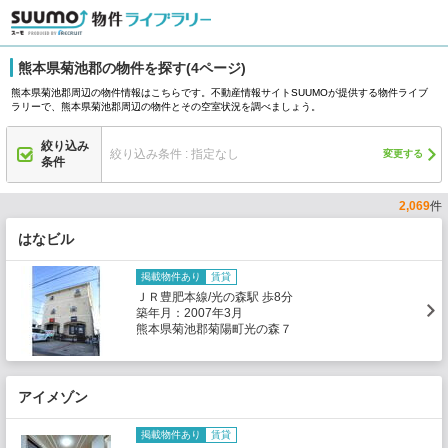
熊本県菊池郡の物件を探す(4ページ)
熊本県菊池郡周辺の物件情報はこちらです。不動産情報サイトSUUMOが提供する物件ライブ
ラリーで、熊本県菊池郡周辺の物件とその空室状況を調べましょう。
絞り込み
絞り込み条件 : 指定なし
変更する
条件
2,069
件
はなビル
掲載物件あり
賃貸
ＪＲ豊肥本線/光の森駅 歩8分
築年月：2007年3月
熊本県菊池郡菊陽町光の森７
アイメゾン
掲載物件あり
賃貸