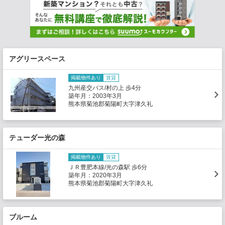
アグリースペース
掲載物件あり
賃貸
九州産交バス/村の上 歩4分
築年月：2003年3月
熊本県菊池郡菊陽町大字津久礼
テューダー光の森
掲載物件あり
賃貸
ＪＲ豊肥本線/光の森駅 歩6分
築年月：2020年3月
熊本県菊池郡菊陽町大字津久礼
ブルーム