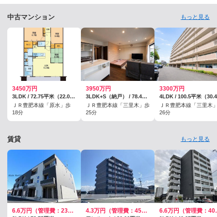
が集中する…
中古マンション
もっと見る
3450万円
3950万円
3300万円
3LDK / 72.75平米（22.00坪）（壁芯）
3LDK+S（納戸） / 78.41平米（壁芯）
ＪＲ豊肥本線「原水」歩
ＪＲ豊肥本線「三里木」歩
ＪＲ豊肥本線「三里木
18分
25分
26分
賃貸
もっと見る
6.6万円（管理費：2300円）
4.3万円（管理費：4500円）
6.6万円