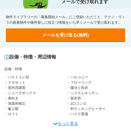
メールで受け取れます
物件ライブラリーの「募集開始メール」にご登録いただくと、テクノ・ヴィ
ラの新着物件や物件探しに役立つ情報をいち早くメールで受け取れます。
メールを受け取る(無料)
設備・特徴・周辺情報
設備・特徴
バストイレ別
バルコニー
クロゼット
フローリング
室内洗濯置
陽当り良好
シューズボックス
システムキッチン
南向き
脱衣所
洗面所独立
2口コンロ
最上階
IHクッキングヒーター
ロフト
バイク置場
もっと見る