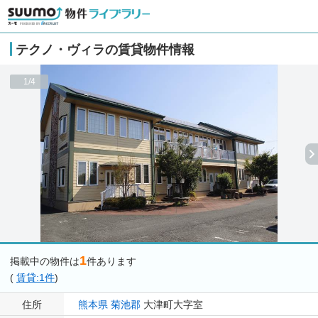
テクノ・ヴィラの賃貸物件情報
1/4
1
掲載中の物件は
件あります
(
賃貸:1件
)
住所
熊本県
菊池郡
大津町大字室