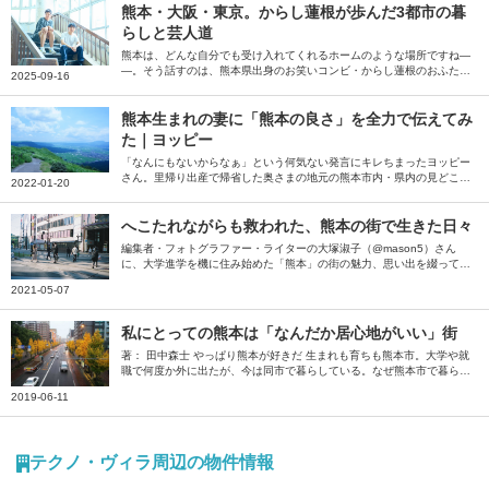
熊本・大阪・東京。からし蓮根が歩んだ3都市の暮
らしと芸人道
熊本は、どんな自分でも受け入れてくれるホームのような場所ですね―
―。そう話すのは、熊本県出身のお笑いコンビ・からし蓮根のおふた
2025-09-16
り。今年の春に大阪から上京したお二人に、学生時代を過ごした熊本、
芸人としてのキャリアをスタートした大阪、「安定以上」を求めて上京
した東京での思い出や思いを伺いました。
熊本生まれの妻に「熊本の良さ」を全力で伝えてみ
た｜ヨッピー
「なんにもないからなぁ」という何気ない発言にキレちまったヨッピー
さん。里帰り出産で帰省した奥さまの地元の熊本市内・県内の見どころ
2022-01-20
を、短期ながら滞在したから分かる市内の暮らしから、飲食・サウナ・
観光地の良さまでたっぷり執筆いただきました。
へこたれながらも救われた、熊本の街で生きた日々
編集者・フォトグラファー・ライターの大塚淑子（@mason5）さん
に、大学進学を機に住み始めた「熊本」の街の魅力、思い出を綴ってい
ただきました。愛すべき街のお店もたっぷり紹介いただいています。素
2021-05-07
敵な熊本の風景写真とともにお楽しみください。
私にとっての熊本は「なんだか居心地がいい」街
著： 田中森士 やっぱり熊本が好きだ 生まれも育ちも熊本市。大学や就
職で何度か外に出たが、今は同市で暮らしている。なぜ熊本市で暮らし
ているのか。この原稿を書くにあたって、自宅からほど近いスーパー銭
2019-06-11
湯の「源泉風呂」に浸かりながら、今一度よく考えてみた。 ・両親が
暮らしている ・肉や野菜など物価が比較的安い ・カフェが空いている
・カフェの隣の席との間隔が広い ・自然が近い ・スーパー銭湯が多い
・人が明るい 少し熱めの源泉に浸かっていた約10分間でざっと思いつ
テクノ・ヴィラ周辺の物件情報
いたのは、以上の理由だ。そしてこれらを一言でくくると、「なんだか
居心地がいいから」ということになる。 人や経済など、あらゆるもの