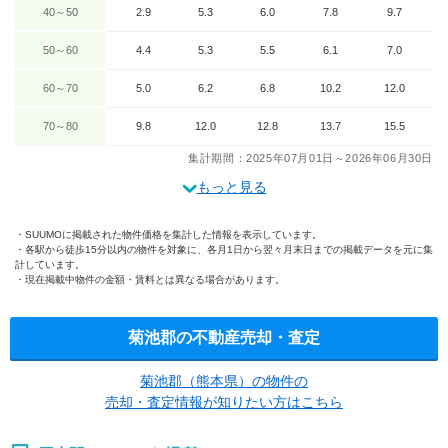
40～50
2.9
5.3
6.0
7.8
9.7
50～60
4.4
5.3
5.5
6.1
7.0
60～70
5.0
6.2
6.8
10.2
12.0
70～80
9.8
12.0
12.8
13.7
15.5
集計期間：2025年07月01日～2026年06月30日
もっと見る
SUUMOに掲載された物件価格を集計した情報を表示しています。
各駅から徒歩15分以内の物件を対象に、各月1日から翌々月末日までの掲載データを元に集
計しています。
現在掲載中物件の金額・賃料とは異なる場合があります。
菊池郡の不動産売却・査定
菊池郡（熊本県）の物件の
売却・査定情報が知りたい方はこちら