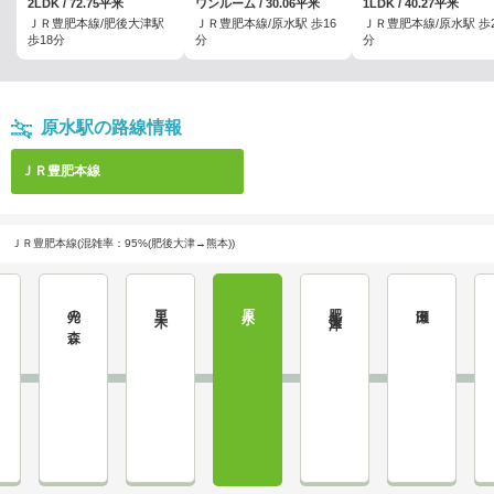
2LDK / 72.75平米
ワンルーム / 30.06平米
1LDK / 40.27平米
ＪＲ豊肥本線/肥後大津駅
ＪＲ豊肥本線/原水駅 歩16
ＪＲ豊肥本線/原水駅 歩2
歩18分
分
分
原水駅の路線情報
ＪＲ豊肥本線
ＪＲ豊肥本線(混雑率：95%(肥後大津→熊本))
光の森
三里木
原水
肥後大津
瀬田