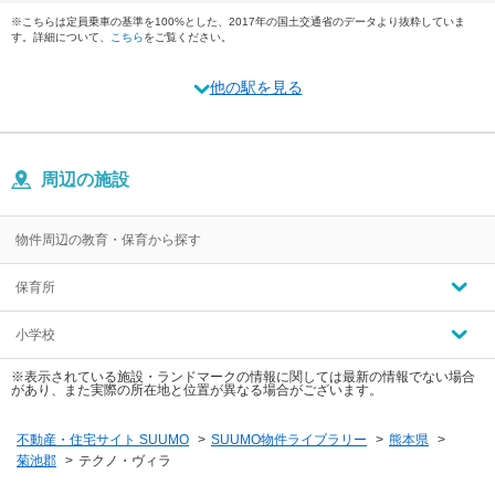
※こちらは定員乗車の基準を100%とした、2017年の国土交通省のデータより抜粋していま
す。詳細について、
こちら
をご覧ください。
他の駅を見る
周辺の施設
物件周辺の教育・保育から探す
保育所
小学校
※表示されている施設・ランドマークの情報に関しては最新の情報でない場合
があり、また実際の所在地と位置が異なる場合がございます。
不動産・住宅サイト SUUMO
>
SUUMO物件ライブラリー
>
熊本県
>
菊池郡
>
テクノ・ヴィラ