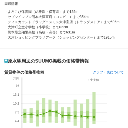
周辺情報
よろこび保育園（幼稚園・保育園）まで125m
セブンイレブン熊本大津室店（コンビニ）まで354m
ディスカウントドラッグコスモス大津室店（ドラッグストア）まで596m
大津町立室小学校（小学校）まで622m
熊本県立翔陽高校（高校・高専）まで631m
大津ショッピングプラザアーク（ショッピングセンター）まで1915m
原水駅周辺のSUUMO掲載の価格帯情報
賃貸物件の価格帯推移
グラフ・表について
万円
：中央値
16
13.1
10.2
7.3
4.4