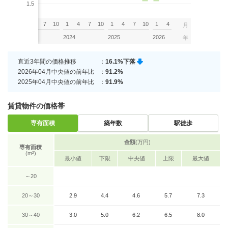
1.5
7
10
1
4
7
10
1
4
7
10
1
4
7
10
1
4
月
2023
2024
2025
2026
年
直近3年間の価格推移
：
16.1%下落
2026年04月中央値の前年比
：
91.2%
2025年04月中央値の前年比
：
91.9%
賃貸物件の価格帯
専有面積
築年数
駅徒歩
金額
(万円)
専有面積
(m²)
最小値
下限
中央値
上限
最大値
～20
20～30
2.9
4.4
4.6
5.7
7.3
30～40
3.0
5.0
6.2
6.5
8.0