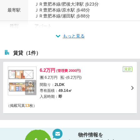
ＪＲ豊肥本線/肥後大津駅 歩23分
最寄駅
ＪＲ豊肥本線/原水駅 歩48分
ＪＲ豊肥本線/瀬田駅 歩88分
種別
アパート
もっと見る
賃貸（1件）
賃貸
6.2万円
(管理費 2000円)
6.2万円
-(6.2万円)
敷
礼
間取り：
2LDK
画像を
専有面積：
49.14㎡
見る
入居時期：
即
（掲載写真
13
枚）
物件情報を