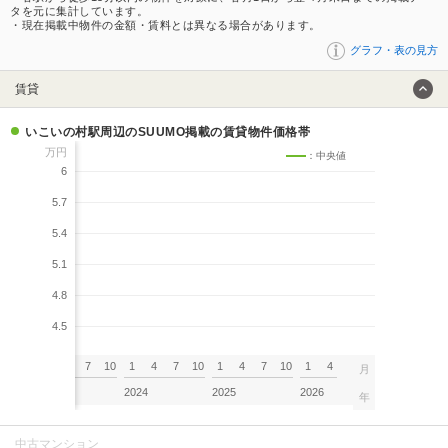
タを元に集計しています。
・現在掲載中物件の金額・賃料とは異なる場合があります。
グラフ・表の見方
賃貸
いこいの村駅周辺のSUUMO掲載の賃貸物件価格帯
万円
：中央値
6
5.7
5.4
5.1
4.8
4.5
7
10
1
4
7
10
1
4
7
10
1
4
7
10
1
4
月
2023
2024
2025
2026
年
中古マンション