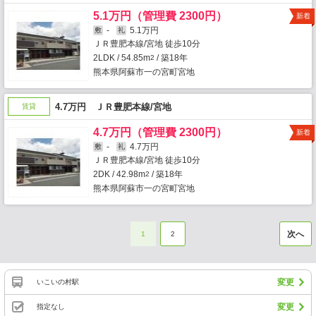
5.1万円（管理費 2300円）
新着
-
5.1万円
敷
礼
ＪＲ豊肥本線/宮地 徒歩10分
2LDK / 54.85m
/ 築18年
2
熊本県阿蘇市一の宮町宮地
4.7万円 ＪＲ豊肥本線/宮地
賃貸
4.7万円（管理費 2300円）
新着
-
4.7万円
敷
礼
ＪＲ豊肥本線/宮地 徒歩10分
2DK / 42.98m
/ 築18年
2
熊本県阿蘇市一の宮町宮地
次へ
1
2
変更
いこいの村駅
変更
指定なし