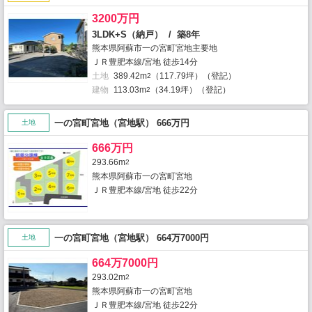
3200万円
3LDK+S（納戸） / 築8年
熊本県阿蘇市一の宮町宮地主要地
ＪＲ豊肥本線/宮地 徒歩14分
土地
389.42m
（117.79坪）（登記）
2
建物
113.03m
（34.19坪）（登記）
2
一の宮町宮地（宮地駅） 666万円
土地
666万円
293.66m
2
熊本県阿蘇市一の宮町宮地
ＪＲ豊肥本線/宮地 徒歩22分
一の宮町宮地（宮地駅） 664万7000円
土地
664万7000円
293.02m
2
熊本県阿蘇市一の宮町宮地
ＪＲ豊肥本線/宮地 徒歩22分