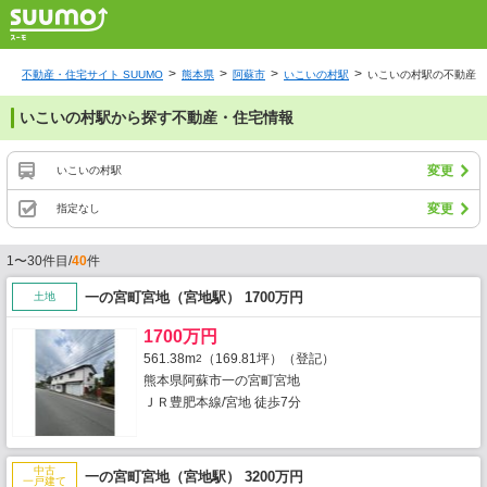
不動産・住宅サイト SUUMO
熊本県
阿蘇市
いこいの村駅
いこいの村駅の不動産・
いこいの村駅から探す不動産・住宅情報
変更
いこいの村駅
変更
指定なし
1〜30件目/
40
件
一の宮町宮地（宮地駅） 1700万円
土地
1700万円
561.38m
（169.81坪）（登記）
2
熊本県阿蘇市一の宮町宮地
ＪＲ豊肥本線/宮地 徒歩7分
中古
一の宮町宮地（宮地駅） 3200万円
一戸建て