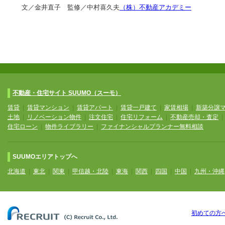
文／金井直子 監修／中村喜久夫
（株）不動産アカデミー
不動産・住宅サイト SUUMO（スーモ）
賃貸
|
賃貸マンション
|
賃貸アパート
|
賃貸一戸建て
|
家賃相場
|
新築分譲
土地
|
リノベーション物件
|
注文住宅
|
住宅リフォーム
|
不動産売却・査定
住宅ローン
|
物件ライブラリー
|
ファイナンシャルプランナー無料相談
SUUMOエリアトップへ
北海道
|
東北
|
関東
|
甲信越・北陸
|
東海
|
関西
|
四国
|
中国
|
九州・沖縄
初めての方