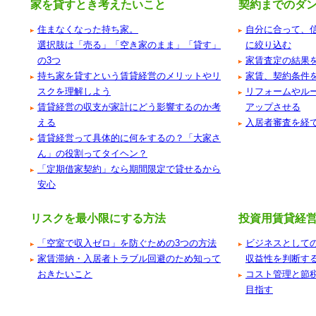
家を貸すとき考えたいこと
契約までのダ
住まなくなった持ち家。
自分に合って、
選択肢は「売る」「空き家のまま」「貸す」
に絞り込む
の3つ
家賃査定の結果
持ち家を貸すという賃貸経営のメリットやリ
家賃、契約条件
スクを理解しよう
リフォームやル
賃貸経営の収支が家計にどう影響するのか考
アップさせる
える
入居者審査を経
賃貸経営って具体的に何をするの？「大家さ
ん」の役割ってタイヘン？
「定期借家契約」なら期間限定で貸せるから
安心
リスクを最小限にする方法
投資用賃貸経
「空室で収入ゼロ」を防ぐための3つの方法
ビジネスとして
家賃滞納・入居者トラブル回避のため知って
収益性を判断す
おきたいこと
コスト管理と節
目指す