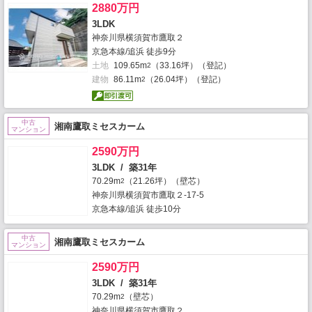
2880万円
3LDK
神奈川県横須賀市鷹取２
京急本線/追浜 徒歩9分
土地
109.65m
（33.16坪）（登記）
2
建物
86.11m
（26.04坪）（登記）
2
中古
湘南鷹取ミセスカーム
マンション
2590万円
3LDK / 築31年
70.29m
（21.26坪）（壁芯）
2
神奈川県横須賀市鷹取２-17-5
京急本線/追浜 徒歩10分
中古
湘南鷹取ミセスカーム
マンション
2590万円
3LDK / 築31年
70.29m
（壁芯）
2
神奈川県横須賀市鷹取２