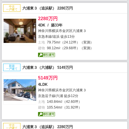
中古
六浦東３（追浜駅） 2280万円
一戸建て
2280万円
4DK / 築33年
神奈川県横浜市金沢区六浦東３
京急本線/追浜 徒歩13分
土地
79.75m
（24.12坪）（実測）
2
建物
98.12m
（29.68坪）（実測）
2
新築
六浦東３（六浦駅） 5149万円
一戸建て
5149万円
4LDK
神奈川県横浜市金沢区六浦東３
京急逗子線/六浦 徒歩12分
土地
140.84m
（42.60坪）
2
建物
105.54m
（31.92坪）
2
中古
六浦東３（追浜駅） 2280万円
一戸建て