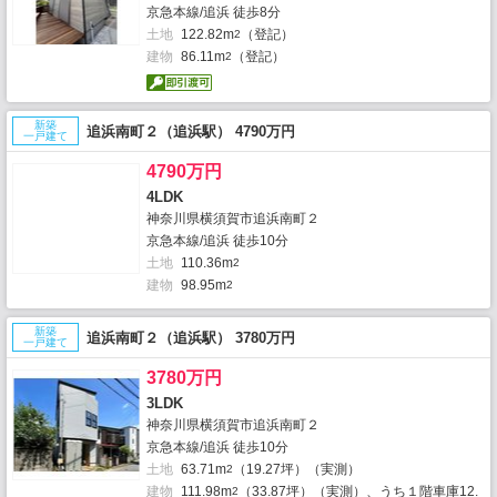
京急本線/追浜 徒歩8分
土地
122.82m
（登記）
2
建物
86.11m
（登記）
2
新築
追浜南町２（追浜駅） 4790万円
一戸建て
4790万円
4LDK
神奈川県横須賀市追浜南町２
京急本線/追浜 徒歩10分
土地
110.36m
2
建物
98.95m
2
新築
追浜南町２（追浜駅） 3780万円
一戸建て
3780万円
3LDK
神奈川県横須賀市追浜南町２
京急本線/追浜 徒歩10分
土地
63.71m
（19.27坪）（実測）
2
建物
111.98m
（33.87坪）（実測）、うち１階車庫12.
2