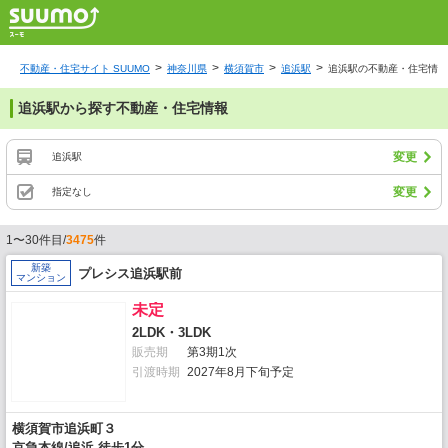
不動産・住宅サイト SUUMO
神奈川県
横須賀市
追浜駅
追浜駅の不動産・住宅情報
追浜駅から探す不動産・住宅情報
変更
追浜駅
変更
指定なし
1〜30件目/
3475
件
新築
プレシス追浜駅前
マンション
未定
2LDK・3LDK
販売期
第3期1次
引渡時期
2027年8月下旬予定
横須賀市追浜町３
京急本線/追浜 徒歩1分