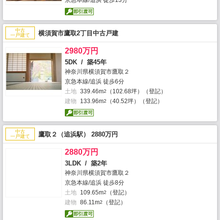
中古
横須賀市鷹取2丁目中古戸建
一戸建て
2980万円
5DK / 築45年
神奈川県横須賀市鷹取２
京急本線/追浜 徒歩6分
土地
339.46m
（102.68坪）（登記）
2
建物
133.96m
（40.52坪）（登記）
2
中古
鷹取２（追浜駅） 2880万円
一戸建て
2880万円
3LDK / 築2年
神奈川県横須賀市鷹取２
京急本線/追浜 徒歩8分
土地
109.65m
（登記）
2
建物
86.11m
（登記）
2