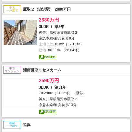
中古
鷹取２（追浜駅） 2880万円
一戸建て
2880万円
3LDK / 築2年
神奈川県横須賀市鷹取２
京急本線/追浜 徒歩8分
土地
122.82m
（37.15坪）
2
建物
86.11m
（26.04坪）
2
中古
湘南鷹取ミセスカーム
マンション
2590万円
3LDK / 築31年
70.29m
（21.26坪）（壁芯）
2
神奈川県横須賀市鷹取２
京急本線/追浜 徒歩13分
新築
追浜
一戸建て