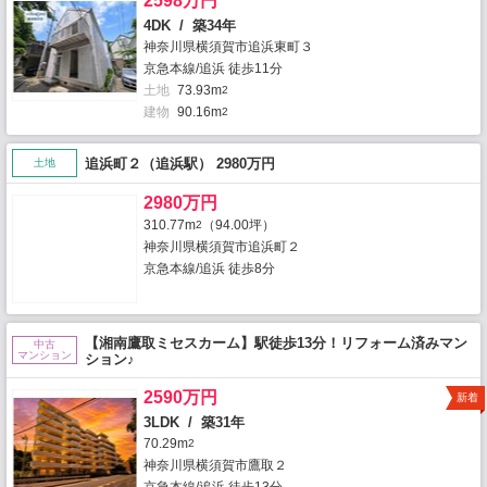
2598万円
4DK / 築34年
神奈川県横須賀市追浜東町３
京急本線/追浜 徒歩11分
土地
73.93m
2
建物
90.16m
2
追浜町２（追浜駅） 2980万円
土地
2980万円
310.77m
（94.00坪）
2
神奈川県横須賀市追浜町２
京急本線/追浜 徒歩8分
【湘南鷹取ミセスカーム】駅徒歩13分！リフォーム済みマン
中古
マンション
ション♪
2590万円
新着
3LDK / 築31年
70.29m
2
神奈川県横須賀市鷹取２
京急本線/追浜 徒歩13分