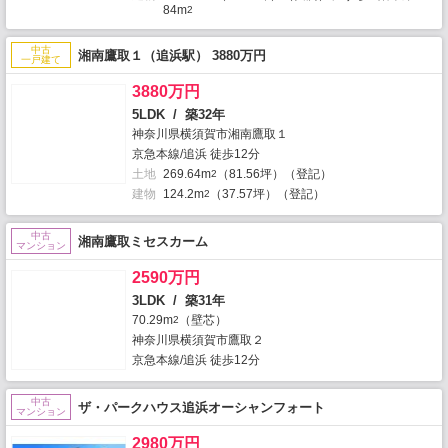
84m
2
中古
湘南鷹取１（追浜駅） 3880万円
一戸建て
3880万円
5LDK / 築32年
神奈川県横須賀市湘南鷹取１
京急本線/追浜 徒歩12分
土地
269.64m
（81.56坪）（登記）
2
建物
124.2m
（37.57坪）（登記）
2
中古
湘南鷹取ミセスカーム
マンション
2590万円
3LDK / 築31年
70.29m
（壁芯）
2
神奈川県横須賀市鷹取２
京急本線/追浜 徒歩12分
中古
ザ・パークハウス追浜オーシャンフォート
マンション
2980万円