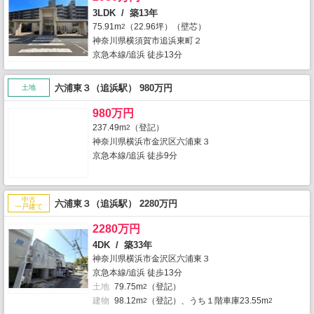
3LDK / 築13年
75.91m
（22.96坪）（壁芯）
2
神奈川県横須賀市追浜東町２
京急本線/追浜 徒歩13分
六浦東３（追浜駅） 980万円
土地
980万円
237.49m
（登記）
2
神奈川県横浜市金沢区六浦東３
京急本線/追浜 徒歩9分
中古
六浦東３（追浜駅） 2280万円
一戸建て
2280万円
4DK / 築33年
神奈川県横浜市金沢区六浦東３
京急本線/追浜 徒歩13分
土地
79.75m
（登記）
2
建物
98.12m
（登記）、うち１階車庫23.55m
2
2