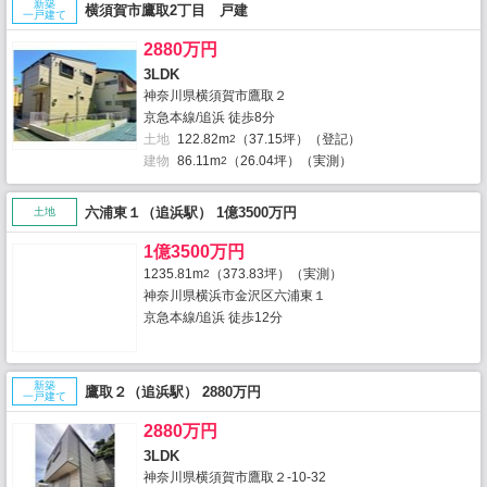
新築
横須賀市鷹取2丁目 戸建
一戸建て
2880万円
3LDK
神奈川県横須賀市鷹取２
京急本線/追浜 徒歩8分
土地
122.82m
（37.15坪）（登記）
2
建物
86.11m
（26.04坪）（実測）
2
六浦東１（追浜駅） 1億3500万円
土地
1億3500万円
1235.81m
（373.83坪）（実測）
2
神奈川県横浜市金沢区六浦東１
京急本線/追浜 徒歩12分
新築
鷹取２（追浜駅） 2880万円
一戸建て
2880万円
3LDK
神奈川県横須賀市鷹取２-10-32