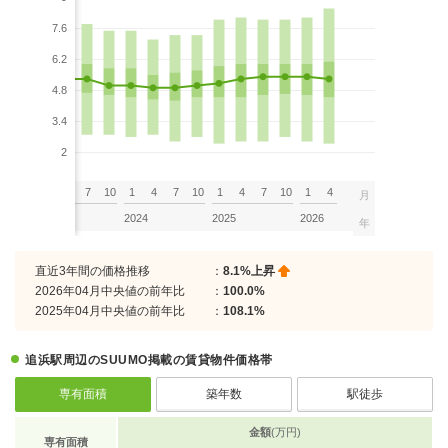
7.6
6.2
4.8
3.4
2
7
10
1
4
7
10
1
4
7
10
1
4
7
10
1
4
月
2023
2024
2025
2026
年
直近3年間の価格推移
：
8.1%上昇
2026年04月中央値の前年比
：
100.0%
2025年04月中央値の前年比
：
108.1%
追浜駅周辺のSUUMO掲載の賃貸物件価格帯
専有面積
築年数
駅徒歩
金額
(万円)
専有面積