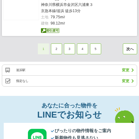
神奈川県横浜市金沢区六浦東３
京急本線/追浜 徒歩13分
土地
79.75m
2
建物
98.12m
2
次へ
1
2
3
4
5
変更
追浜駅
変更
指定なし
あなたに合った物件を
LINEでお知らせ
ぴったりの物件情報をご案内
新着物件も見逃さない