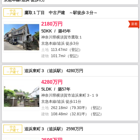
中古
鷹取１丁目 中古戸建 ～駅徒歩３分～
一戸建て
2180万円
新着
5DKK / 築45年
神奈川県横須賀市鷹取１
京急本線/追浜 徒歩3分
土地
113.47m
（登記）
2
建物
101.7m
（登記）
2
中古
追浜東町３（追浜駅） 4280万円
一戸建て
4280万円
5LDK / 築57年
神奈川県横須賀市追浜東町３-１９
京急本線/追浜 徒歩11分
土地
262.18m
（79.30坪）（登記）
2
建物
108.48m
（32.81坪）（登記）
2
中古
追浜東町３（追浜駅） 2598万円
一戸建て