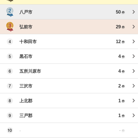
50
八戸市
件
29
弘前市
件
12
十和田市
件
4
黒石市
件
4
五所川原市
件
2
三沢市
件
1
上北郡
件
1
三戸郡
件
-
-
件