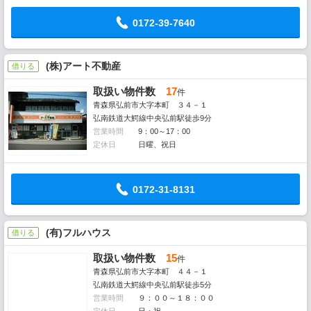
0172-39-7640
(株)アート不動産
借りる
取扱い物件数
17
件
青森県弘前市大字本町 ３４－１
弘南鉄道大鰐線中央弘前駅徒歩9分
営業時間
9：00～17：00
定休日
日曜、祝日
0172-31-8131
(有)フルハウス
借りる
取扱い物件数
15
件
青森県弘前市大字本町 ４４－１
弘南鉄道大鰐線中央弘前駅徒歩5分
営業時間
９：００～１８：００