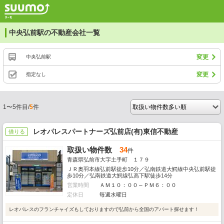
中央弘前駅の不動産会社一覧
変更
中央弘前駅
変更
指定なし
1〜5件目/
5
件
レオパレスパートナーズ弘前店(有)東信不動産
借りる
取扱い物件数
34
件
青森県弘前市大字土手町 １７９
ＪＲ奥羽本線弘前駅徒歩10分／弘南鉄道大鰐線中央弘前駅徒
歩10分／弘南鉄道大鰐線弘高下駅徒歩14分
営業時間
ＡＭ１０：００～ＰＭ６：００
定休日
毎週水曜日
レオパレスのフランチャイズもしておりますので弘前から全国のアパート探せます！