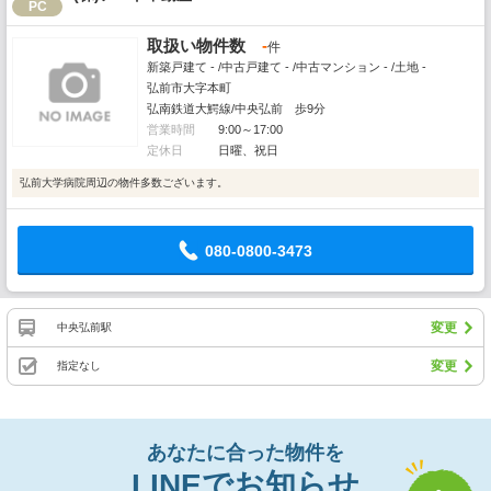
PC
取扱い物件数
-
件
新築戸建て - /中古戸建て - /中古マンション - /土地 -
弘前市大字本町
弘南鉄道大鰐線/中央弘前 歩9分
営業時間
9:00～17:00
定休日
日曜、祝日
弘前大学病院周辺の物件多数ございます。
080-0800-3473
変更
中央弘前駅
変更
指定なし
あなたに合った物件を
LINEでお知らせ