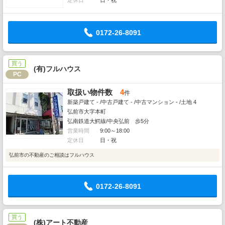
定休日
日・祝
0172-26-8091
買う
(有)フルハウス
PC
取扱い物件数
4
件
新築戸建て - /中古戸建て - /中古マンション - /土地 4
弘前市大字本町
弘南鉄道大鰐線/中央弘前 歩5分
営業時間
9:00～18:00
定休日
日・祝
弘前市の不動産のご相談はフルハウス
0172-26-8091
買う
(株)アート不動産