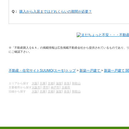
Q：
購入から入居まではどれくらいの期間が必要？
※「不動産購入Ｑ＆Ａ」の掲載情報は広告掲載不動産会社から提供されているものであり、
にご確認下さい。
不動産・住宅サイトSUUMO(スーモ)トップ
>
新築一戸建て
>
新築一戸建て 
エリアから探す
大阪
兵庫
京都
滋賀
奈良
和歌山
主要都市から探す
大阪市
堺市
神戸市
京都市
沿線から探す
大阪
兵庫
京都
滋賀
奈良
和歌山