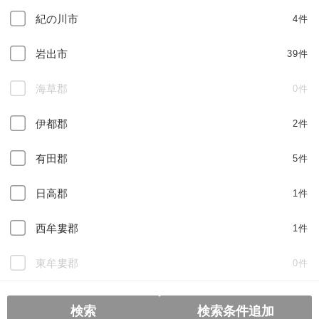
紀の川市
4件
岩出市
39件
海草郡
0件
伊都郡
2件
有田郡
5件
日高郡
1件
西牟婁郡
1件
東牟婁郡
0件
検索
検索条件追加