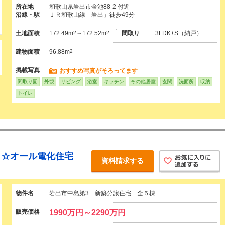
所在地
和歌山県岩出市金池88-2 付近
沿線・駅
ＪＲ和歌山線「岩出」徒歩49分
土地面積
172.49m
2
～172.52m
2
間取り
3LDK+S（納戸）
建物面積
96.88m
2
掲載写真
おすすめ写真がそろってます
間取り図
外観
リビング
浴室
キッチン
その他居室
玄関
洗面所
収納
トイレ
 ☆オール電化住宅
資料請求する
物件名
岩出市中島第3 新築分譲住宅 全５棟
販売価格
1990万円～2290万円