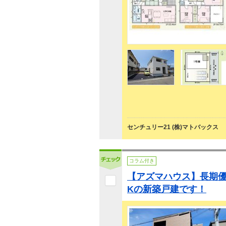
センチュリー21 (株)マトバックス
コラム付き
【アズマハウス】長期優
Kの新築戸建です！