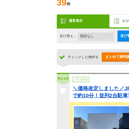
39
件
通常表示
シン
並び
並び替え：
まとめて資料
チェックした物件を
コラム付き
＼価格改定しました／J
で約10分！並列2台駐車