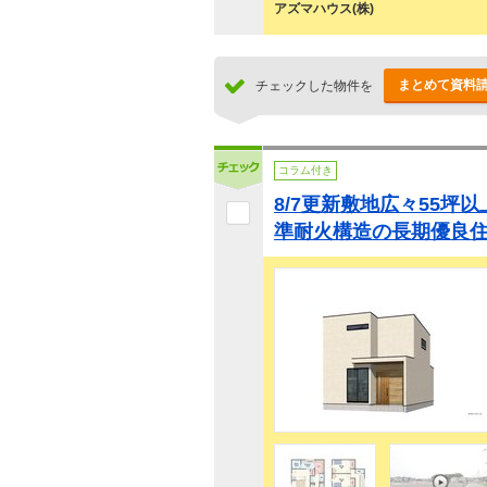
アズマハウス(株)
まとめて資料
チェックした物件を
コラム付き
8/7更新敷地広々55坪
準耐火構造の長期優良