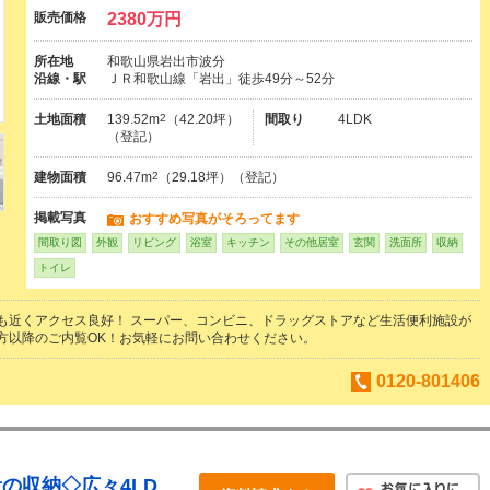
販売価格
2380万円
所在地
和歌山県岩出市波分
沿線・駅
ＪＲ和歌山線「岩出」徒歩49分～52分
土地面積
139.52m
2
（42.20坪）
間取り
4LDK
（登記）
建物面積
96.47m
2
（29.18坪）（登記）
掲載写真
おすすめ写真がそろってます
間取り図
外観
リビング
浴室
キッチン
その他居室
玄関
洗面所
収納
トイレ
も近くアクセス良好！ スーパー、コンビニ、ドラッグストアなど生活便利施設が
方以降のご内覧OK！お気軽にお問い合わせください。
0120-801406
の収納◇広々4LD