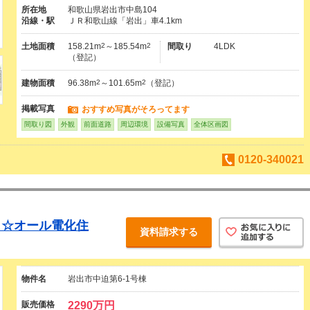
所在地
和歌山県岩出市中島104
沿線・駅
ＪＲ和歌山線「岩出」車4.1km
土地面積
158.21m
2
～185.54m
2
間取り
4LDK
（登記）
建物面積
96.38m
2
～101.65m
2
（登記）
掲載写真
おすすめ写真がそろってます
間取り図
外観
前面道路
周辺環境
設備写真
全体区画図
0120-340021
 ☆オール電化住
資料請求する
物件名
岩出市中迫第6-1号棟
販売価格
2290万円