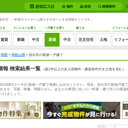
築分譲住宅・一軒家のマイホーム購入をサポートする情報サイトです。
りる
マンションを買う
一戸建てを買う
建てる
リフォーム
賃貸
新築
中古
新築
中古
注文住宅
土地
リフォ
>
関西
>
和歌山県
> 岩出市の新築一戸建て
情報 検索結果一覧
（築1年以上の未入居物件・建築条件付き土地を含む）
SUUMO(スーモ)の新築一戸建て検索にお任せください。現在、岩出市の新築戸建
きます。写真、映像、間取りから、あなたの希望に合った一軒家・建て売りの新築物
つけましょう。