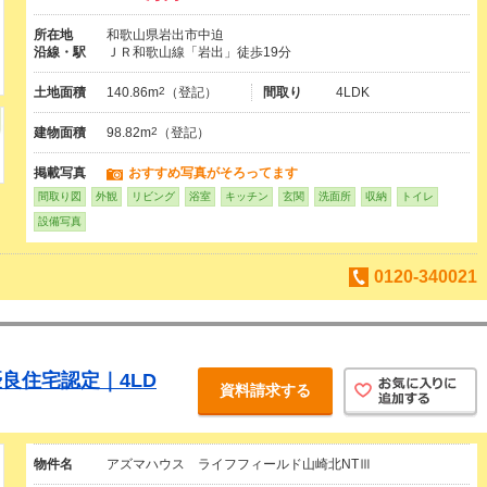
所在地
和歌山県岩出市中迫
沿線・駅
ＪＲ和歌山線「岩出」徒歩19分
土地面積
140.86m
2
（登記）
間取り
4LDK
建物面積
98.82m
2
（登記）
掲載写真
おすすめ写真がそろってます
間取り図
外観
リビング
浴室
キッチン
玄関
洗面所
収納
トイレ
設備写真
0120-340021
良住宅認定｜4LD
資料請求する
物件名
アズマハウス ライフフィールド山崎北NTⅢ