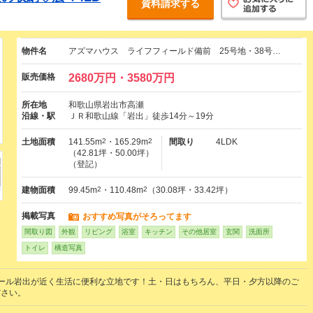
資料請求する
物件名
アズマハウス ライフフィールド備前 25号地・38号…
販売価格
2680万円・3580万円
所在地
和歌山県岩出市高瀬
沿線・駅
ＪＲ和歌山線「岩出」徒歩14分～19分
土地面積
141.55m
2
・165.29m
2
間取り
4LDK
（42.81坪・50.00坪）
（登記）
建物面積
99.45m
2
・110.48m
2
（30.08坪・33.42坪）
掲載写真
おすすめ写真がそろってます
間取り図
外観
リビング
浴室
キッチン
その他居室
玄関
洗面所
トイレ
構造写真
ール岩出が近く生活に便利な立地です！土・日はもちろん、平日・夕方以降のご
ださい。