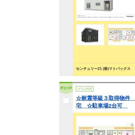
センチュリー21 (株)マトバックス
コラム付き
☆耐震等級３取得物件
宅 ☆駐車場2台可