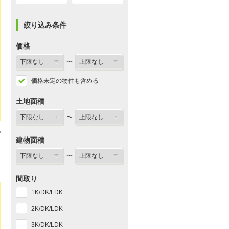
絞り込み条件
価格
〜
価格未定の物件も含める
土地面積
〜
建物面積
〜
間取り
1K/DK/LDK
2K/DK/LDK
3K/DK/LDK