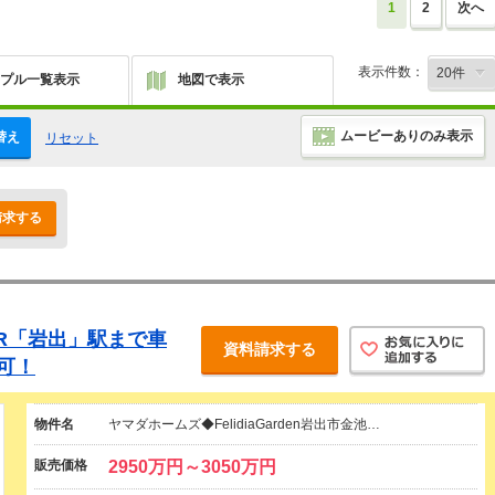
1
2
次へ
表示件数：
プル一覧表示
地図で表示
ムービーありのみ表示
替え
リセット
請求する
R「岩出」駅まで車
資料請求する
可！
物件名
ヤマダホームズ◆FelidiaGarden岩出市金池…
販売価格
2950万円～3050万円