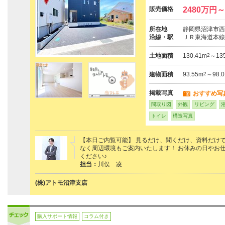
販売価格
2480万円～
所在地
静岡県沼津市西
沿線・駅
ＪＲ東海道本線
土地面積
130.41m
2
～135
建物面積
93.55m
2
～98.
掲載写真
おすすめ写
間取り図
外観
リビング
トイレ
構造写真
【本日ご内覧可能】 見るだけ、聞くだけ、資料だけで
なく周辺環境もご案内いたします！ お休みの日やお
ください♪
担当：
川俣 凌
(株)アトモ沼津支店
購入サポート情報
コラム付き