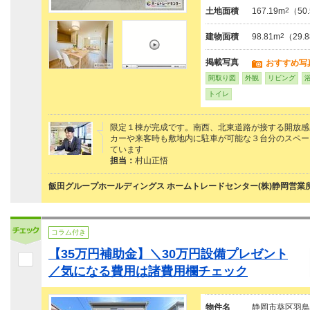
土地面積
167.19m
2
（50
建物面積
98.81m
2
（29.
掲載写真
おすすめ写
間取り図
外観
リビング
トイレ
限定１棟が完成です。南西、北東道路が接する開放感
カーや来客時も敷地内に駐車が可能な３台分のスペー
ています
担当：
村山正悟
飯田グループホールディングス ホームトレードセンター(株)静岡営業
コラム付き
【35万円補助金】＼30万円設備プレゼント
／気になる費用は諸費用欄チェック
物件名
静岡市葵区羽鳥