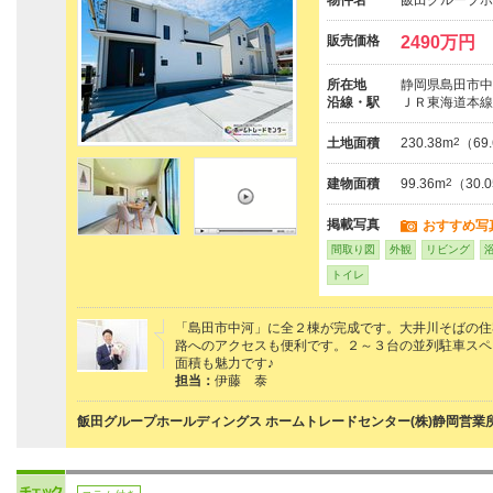
物件名
飯田グループホ
販売価格
2490万円
所在地
静岡県島田市中
沿線・駅
ＪＲ東海道本線
土地面積
230.38m
2
（69
建物面積
99.36m
2
（30.
掲載写真
おすすめ写
間取り図
外観
リビング
トイレ
「島田市中河」に全２棟が完成です。大井川そばの住
路へのアクセスも便利です。２～３台の並列駐車スペ
面積も魅力です♪
担当：
伊藤 泰
飯田グループホールディングス ホームトレードセンター(株)静岡営業