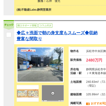
担当：
石神 優光
(株)不動産Labo.静岡営業所
購入サポート情報
コラム付き
◆広々洗面で朝の身支度もスムーズ◆収納
豊富な間取り
物件名
浜松市中央区舞
販売価格
2480万円
所在地
静岡県浜松市中
沿線・駅
ＪＲ東海道本線
土地面積
240.83m
2
（72
（登記）
建物面積
105.99m
2
（32
掲載写真
おすすめ写