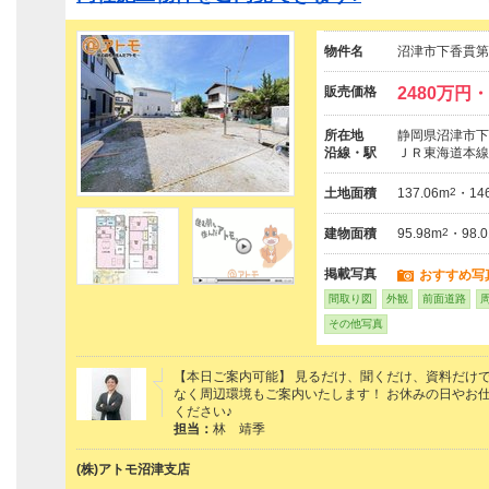
物件名
沼津市下香貫第
販売価格
2480万円・
所在地
静岡県沼津市下
沿線・駅
ＪＲ東海道本線
土地面積
137.06m
2
・146
建物面積
95.98m
2
・98.
掲載写真
おすすめ写
間取り図
外観
前面道路
その他写真
【本日ご案内可能】 見るだけ、聞くだけ、資料だけで
なく周辺環境もご案内いたします！ お休みの日やお
ください♪
担当：
林 靖季
(株)アトモ沼津支店