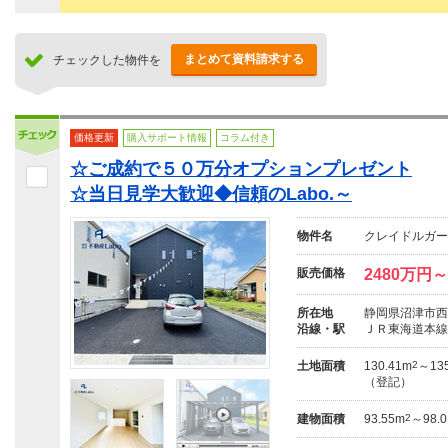
まとめて資料請求する
チェックした物件を
価格更新
購入サポート情報
コラム付き
☆ご成約で５０万分オプションプレゼント
☆当日見学大歓迎◆信頼のLabo.～
物件名
クレイドルガー
販売価格
2480万円～
所在地
静岡県沼津市西
沿線・駅
ＪＲ東海道本線
土地面積
130.41m
2
～135
（登記）
建物面積
93.55m
2
～98.