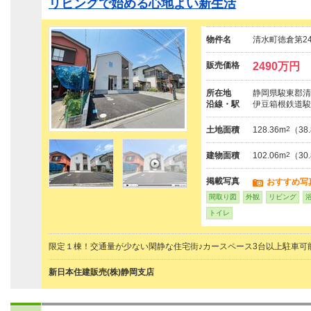
リビングで始める心地よい新生活
物件名
清水町徳倉第2
販売価格
2490万円
所在地
静岡県駿東郡清
沿線・駅
伊豆箱根鉄道駿
土地面積
128.36m
2
（38
建物面積
102.06m
2
（30
掲載写真
おすすめ写
間取り図
外観
リビング
トイレ
限定１棟！交通量が少ない閑静な住宅街♪カースペース3台以上駐車可
新日本住建販売(株)静岡支店