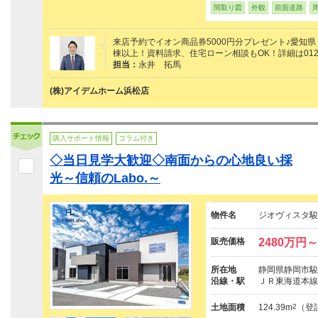
間取り図
外観
前面道路
来店予約でイオン商品券5000円分プレゼント♪愛知県
棟以上！資料請求、住宅ローン相談もOK！詳細は0120
担当：
永井 拓馬
(株)アイデムホーム浜松店
購入サポート情報
コラム付き
◇当日見学大歓迎◇南面からの心地良い採
光～信頼のLabo.～
物件名
ジオヴィスタ駿
販売価格
2480万円～
所在地
静岡県静岡市駿河
沿線・駅
ＪＲ東海道本線
土地面積
124.39m
2
（登