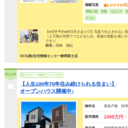
掲載写真
おすすめ写
間取り図
外観
リビング
トイレ
【●見学予約●本日空きあり◎】写真で伝えきれない
《上下階が空間でつながるため、家族の気配を感じや
です♪》
担当：
髙橋 瑞紀
OCS(株)住宅情報センター静岡富士店
購入サポート情報
コラム付き
【人生100年70年住み続けられる住まい】
オープンハウス開催中♪
物件名
新築戸建 焼津
販売価格
2499万円・
所在地
静岡県焼津市石