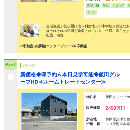
間取り図
外観
リビング
トイレ
生活施設が徒歩圏に揃う利便性と小中学校が身近な安
族それぞれの空間も確保されており、快適に暮らせま
担当：
海野
R不動産(有)剛健エンタープライズR不動産
コラム付き
新価格◆即予約＆本日見学可能◆飯田グル
ープHD≪ホームトレードセンター≫
物件名
飯田グループホ
販売価格
2499万円
所在地
静岡県沼津市西
沿線・駅
ＪＲ東海道本線