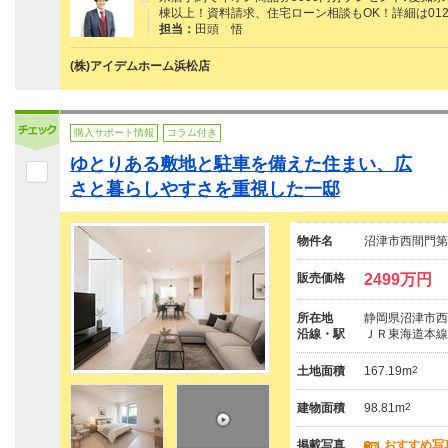
棟以上！資料請求、住宅ローン相談もOK！詳細は0120
担当：
田頭 悟
(株)アイデムホーム浜松店
購入サポート情報
コラム付き
ゆとりある敷地と駐車を備えた住まい、広
さと暮らしやすさを重視した一邸
物件名
沼津市西間門第
販売価格
2499万円
所在地
静岡県沼津市西
沿線・駅
ＪＲ東海道本線
土地面積
167.19m
2
建物面積
98.81m
2
掲載写真
おすすめ写