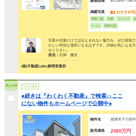
建物面積
85.29m
2
～88.
掲載写真
おすすめ写
間取り図
外観
リビング
トイレ
構造写真
写真や言葉だけでは伝えきれない魅力を、ぜひ現地で
わしい特別な場所になるはずです。詳細が気になる方は、
せください。
担当：
石神 優光
(株)不動産Labo.静岡営業所
コラム付き
●続きは『わくわく不動産』で検索♪♪ここ
にない物件もホームページで公開中●
物件名
焼津市下小田中
販売価格
2480万円