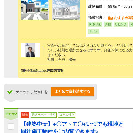
建物面積
88.6m
2
～96.8
掲載写真
おすすめ写
間取り図
外観
リビング
トイレ
写真や言葉だけでは伝えきれない魅力を、ぜひ現地で
わしい特別な場所になるはずです。詳細が気になる方は、
せください。
担当：
石神 優光
(株)不動産Labo.静岡営業所
まとめて資料請求する
チェックした物件を
新着
購入サポート情報
コラム付き
【建築中☆】●〇アトモ〇●いつでも現地と
同社施工物件をご内覧できます♪