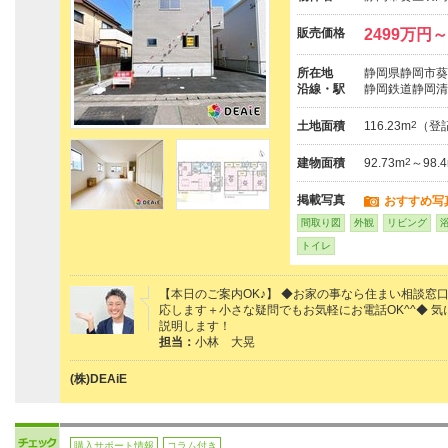
販売価格
2499万円～
所在地
静岡県静岡市葵
沿線・駅
静岡鉄道静岡清
土地面積
116.23m
2
（登
建物面積
92.73m
2
～98.
掲載写真
おすすめ写
間取り図
外観
リビング
トイレ
【本日のご案内OK♪】 ◆お家の事なら住まい相談窓
応します＋小さな疑問でもお気軽にお電話OK^^◆ 
説明します！
担当：
小林 大晃
(株)DEAiE
購入サポート情報
コラム付き