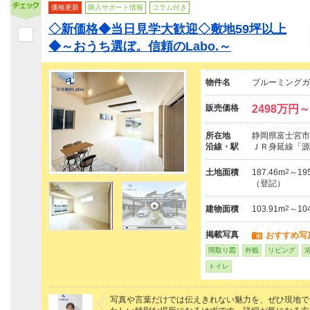
価格更新
購入サポート情報
コラム付き
◇新価格◆当日見学大歓迎◇敷地59坪以上
◆～おうち選ぼ。信頼のLabo.～
物件名
ブルーミングガ
販売価格
2498万円～
所在地
静岡県富士宮市小
沿線・駅
ＪＲ身延線「源
土地面積
187.46m
2
～195
（登記）
建物面積
103.91m
2
～104
掲載写真
おすすめ写
間取り図
外観
リビング
トイレ
写真や言葉だけでは伝えきれない魅力を、ぜひ現地で