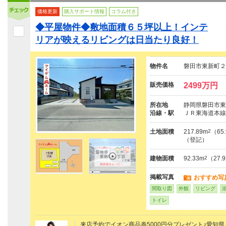
価格更新
購入サポート情報
コラム付き
◆平屋物件◆敷地面積６５坪以上！インテ
リアが映えるリビングは日当たり良好！
物件名
磐田市東新町２
販売価格
2499万円
所在地
静岡県磐田市東
沿線・駅
ＪＲ東海道本線
土地面積
217.89m
2
（65
（登記）
建物面積
92.33m
2
（27
掲載写真
おすすめ写
間取り図
外観
リビング
トイレ
来店予約でイオン商品券5000円分プレゼント♪愛知県