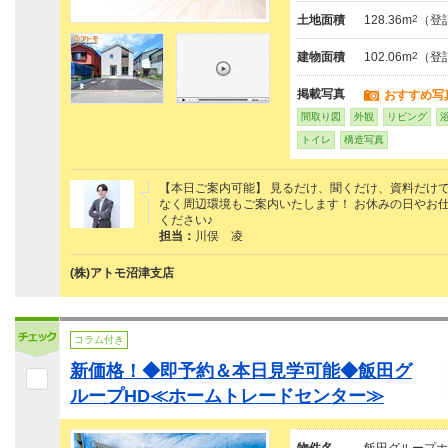
土地面積
128.36m
2
（登
建物面積
102.06m
2
（登
掲載写真
おすすめ写
間取り図
外観
リビング
トイレ
構造写真
【本日ご案内可能】 見るだけ、聞くだけ、資料だけで
なく周辺環境もご案内いたします！ お休みの日やお
ください♪
担当：
川俣 凌
(株)アトモ沼津支店
コラム付き
新価格！◆即予約＆本日見学可能◆飯田グ
ループHD≪ホームトレードセンター≫