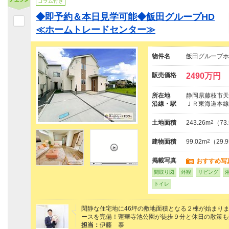
コラム付き
◆即予約＆本日見学可能◆飯田グループHD
≪ホームトレードセンター≫
物件名
飯田グループホ
販売価格
2490万円
所在地
静岡県藤枝市天
沿線・駅
ＪＲ東海道本線
土地面積
243.26m
2
（73
建物面積
99.02m
2
（29.
掲載写真
おすすめ写
間取り図
外観
リビング
トイレ
閑静な住宅地に46坪の敷地面積となる２棟が始まり
ースを完備！蓮華寺池公園が徒歩９分と休日の散策も
担当：
伊藤 泰