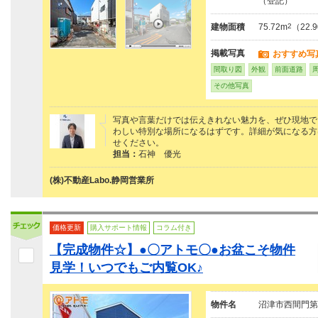
（登記）
建物面積
75.72m
2
（22
掲載写真
おすすめ写
間取り図
外観
前面道路
その他写真
写真や言葉だけでは伝えきれない魅力を、ぜひ現地で
わしい特別な場所になるはずです。詳細が気になる方は、
せください。
担当：
石神 優光
(株)不動産Labo.静岡営業所
価格更新
購入サポート情報
コラム付き
【完成物件☆】●〇アトモ〇●お盆こそ物件
見学！いつでもご内覧OK♪
物件名
沼津市西間門第