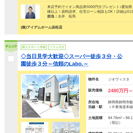
来店予約でイオン商品券5000円分プレゼント♪愛知県
棟以上！資料請求、住宅ローン相談もOK！詳細は0120
担当：
永井 拓馬
(株)アイデムホーム浜松店
購入サポート情報
コラム付き
◇当日見学大歓迎◇スーパー徒歩３分・公
園徒歩３分～信頼のLabo.～
物件名
ジオヴィスタ 
販売価格
2480万円～
所在地
静岡県静岡市駿
沿線・駅
ＪＲ東海道本線
土地面積
94.78m
2
～98.
（登記）