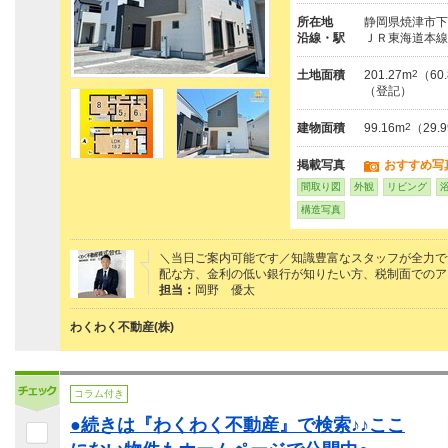
所在地
静岡県焼津市下
沿線・駅
ＪＲ東海道本線
土地面積
201.27m
2
（60
（登記）
建物面積
99.16m
2
（29
掲載写真
おすすめ写
間取り図
外観
リビング
構造写真
＼当日ご案内可能です／知識豊富なスタッフが全力で
配な方、金利の低い銀行が知りたい方、税制面でのア
担当：
岡野 優太
わくわく不動産(株)
コラム付き
●続きは『わくわく不動産』で検索♪♪ここ