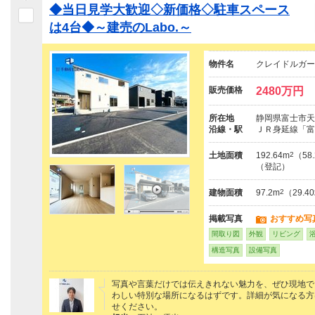
◆当日見学大歓迎◇新価格◇駐車スペース
は4台◆～建売のLabo.～
物件名
クレイドルガー
販売価格
2480万円
所在地
静岡県富士市天
沿線・駅
ＪＲ身延線「富
土地面積
192.64m
2
（58
（登記）
建物面積
97.2m
2
（29.
掲載写真
おすすめ写
間取り図
外観
リビング
構造写真
設備写真
写真や言葉だけでは伝えきれない魅力を、ぜひ現地で
わしい特別な場所になるはずです。詳細が気になる方は、
せください。