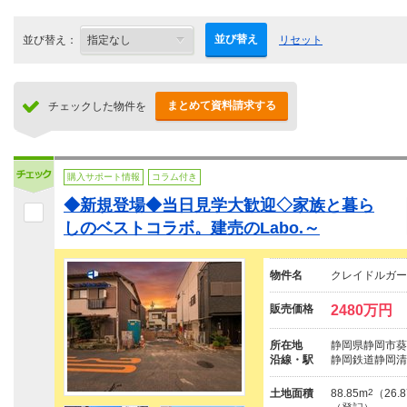
並び替え
並び替え：
リセット
まとめて資料請求する
チェックした物件を
購入サポート情報
コラム付き
◆新規登場◆当日見学大歓迎◇家族と暮ら
しのベストコラボ。建売のLabo.～
物件名
クレイドルガー
販売価格
2480万円
所在地
静岡県静岡市葵
沿線・駅
静岡鉄道静岡清
土地面積
88.85m
2
（26.