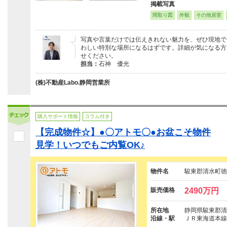
掲載写真
間取り図
外観
その他居室
写真や言葉だけでは伝えきれない魅力を、ぜひ現地で
わしい特別な場所になるはずです。詳細が気になる方は、
せください。
担当：
石神 優光
(株)不動産Labo.静岡営業所
購入サポート情報
コラム付き
【完成物件☆】●〇アトモ〇●お盆こそ物件
見学！いつでもご内覧OK♪
物件名
駿東郡清水町徳
販売価格
2490万円
所在地
静岡県駿東郡清
沿線・駅
ＪＲ東海道本線