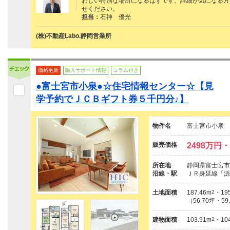
わしい特別な場所になるはずです。詳細が気になる方は、
せください。
担当：
石神 優光
(株)不動産Labo.静岡営業所
価格更新
購入サポート情報
コラム付き
●富士宮市小泉●☆住宅情報センター☆【見
学予約でＪＣＢギフト券５千円分♪】
物件名
富士宮市小泉 
販売価格
2498万円・
所在地
静岡県富士宮市小
沿線・駅
ＪＲ身延線「源
土地面積
187.46m
2
・195
（56.70坪・59
建物面積
103.91m
2
・104