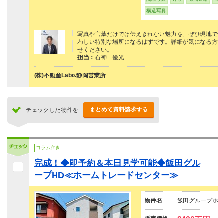
構造写真
写真や言葉だけでは伝えきれない魅力を、ぜひ現地で
わしい特別な場所になるはずです。詳細が気になる方は、
せください。
担当：
石神 優光
(株)不動産Labo.静岡営業所
まとめて資料請求する
チェックした物件を
コラム付き
完成！◆即予約＆本日見学可能◆飯田グル
ープHD≪ホームトレードセンター≫
物件名
飯田グループホ