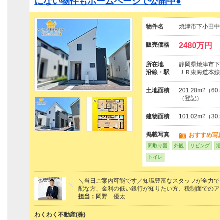
にない物件もホームページで公開中●
物件名
焼津市下小田中
販売価格
2480万円
所在地
静岡県焼津市下
沿線・駅
ＪＲ東海道本線
土地面積
201.28m
2
（60
（登記）
建物面積
101.02m
2
（30
掲載写真
おすすめ写
間取り図
外観
リビング
トイレ
＼当日ご案内可能です／知識豊富なスタッフが全力で
配な方、金利の低い銀行が知りたい方、税制面でのア
担当：
岡野 優太
わくわく不動産(株)