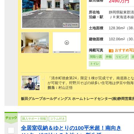
販売価格
2490万円
所在地
静岡県駿東郡清
沿線・駅
ＪＲ東海道本線
土地面積
128.36m
2
（38
建物面積
102.06m
2
（30
掲載写真
おすすめ写
間取り図
外観
リビング
トイレ
「清水町徳倉第24」限定１棟が完成です。南道路と
が可能です。狩野川そばの緑多い住宅地は伊豆や熱海
担当：
村山正悟
飯田グループホールディングス ホームトレードセンター(株)静岡営業
購入サポート情報
コラム付き
全居室収納＆ゆとりの100平米超！南向き