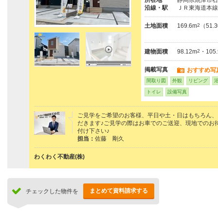
沿線・駅
ＪＲ東海道本線
土地面積
169.6m
2
（51.
建物面積
98.12m
2
・105
掲載写真
おすすめ写
間取り図
外観
リビング
トイレ
設備写真
ご見学をご希望のお客様、平日や土・日はもちろん、
だきます♪ご見学の際はお車でのご送迎、現地でのお
付け下さい♪
担当：
佐藤 剛久
わくわく不動産(株)
まとめて資料請求する
チェックした物件を