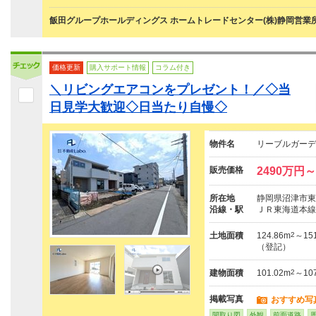
飯田グループホールディングス ホームトレードセンター(株)静岡営業
価格更新
購入サポート情報
コラム付き
＼リビングエアコンをプレゼント！／◇当
日見学大歓迎◇日当たり自慢◇
物件名
リーブルガーデ
販売価格
2490万円～
所在地
静岡県沼津市東
沿線・駅
ＪＲ東海道本線
土地面積
124.86m
2
～151
（登記）
建物面積
101.02m
2
～107
掲載写真
おすすめ写
間取り図
外観
前面道路