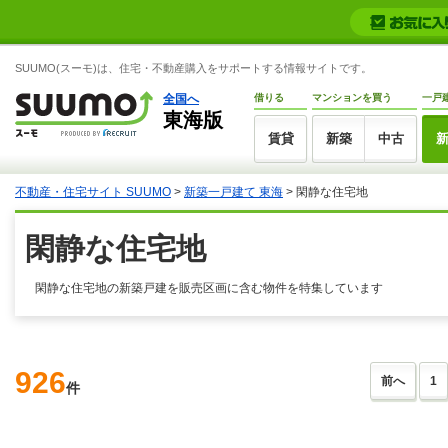
SUUMO(スーモ)は、住宅・不動産購入をサポートする情報サイトです。
全国へ
借りる
マンションを買う
一戸
東海版
賃貸
新築
中古
不動産・住宅サイト SUUMO
>
新築一戸建て 東海
> 閑静な住宅地
閑静な住宅地
閑静な住宅地の新築戸建を販売区画に含む物件を特集しています
926
前へ
1
件