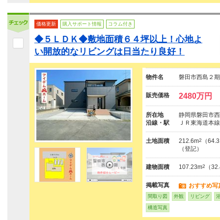
価格更新
購入サポート情報
コラム付き
◆５ＬＤＫ◆敷地面積６４坪以上！心地よ
い開放的なリビングは日当たり良好！
物件名
磐田市西島２期
販売価格
2480万円
所在地
静岡県磐田市西
沿線・駅
ＪＲ東海道本線
土地面積
212.6m
2
（64.
（登記）
建物面積
107.23m
2
（32
掲載写真
おすすめ写
間取り図
外観
リビング
構造写真