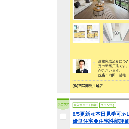
建物完成済みにつ
定の新築戸建です。
がございます。
担当：
内田 哲雄
(株)西武開発川越店
購入サポート情報
コラム付き
8/5更新≪本日見学可≫
優良住宅◆住宅性能評