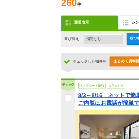
260
件
通常表示
シン
並び
並び替え：
まとめて資料
チェックした物件を
購入サポート情報
コラム付き
8/3～8/16 ネットで
ご内覧はお電話が簡単