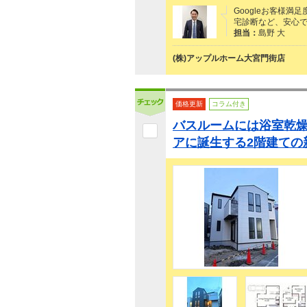
Googleお客様満
宅診断など、安心で
担当：
島野 大
(株)アップルホーム大宮門街店
価格更新
コラム付き
バスルームには浴室乾
アに誕生する2階建ての