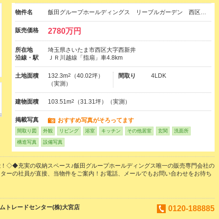
物件名
飯田グループホールディングス リーブルガーデン 西区…
販売価格
2780万円
所在地
埼玉県さいたま市西区大字西新井
沿線・駅
ＪＲ川越線「指扇」車4.8km
土地面積
132.3m
2
（40.02坪）
間取り
4LDK
（実測）
建物面積
103.51m
2
（31.31坪）（実測）
掲載写真
おすすめ写真がそろってます
間取り図
外観
リビング
浴室
キッチン
その他居室
玄関
洗面所
構造写真
設備写真
！◇◆充実の収納スペース♪飯田グループホールディングス唯一の販売専門会社の
ンターの社員が直接、当物件をご案内！お電話、メールでもお問い合わせをお待ち
ムトレードセンター(株)大宮店
0120-188885