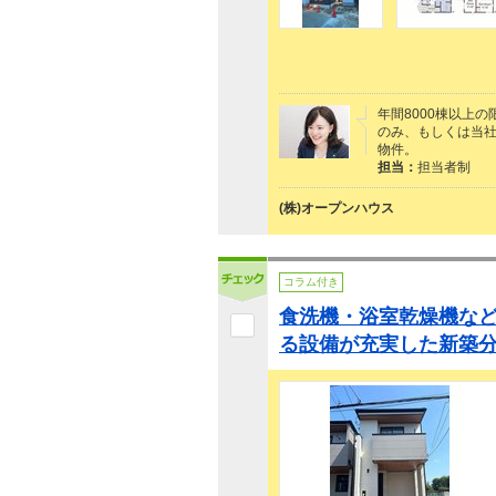
年間8000棟以上
のみ、もしくは当社
物件。
担当：
担当者制
(株)オープンハウス
コラム付き
食洗機・浴室乾燥機な
る設備が充実した新築