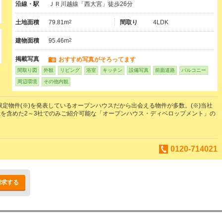
沿線・駅
ＪＲ川越線「西大宮」徒歩26分
土地面積
79.81m
2
間取り
4LDK
建物面積
95.46m
2
掲載写真
おすすめ写真がそろってます
間取り図
外観
リビング
浴室
キッチン
設備写真
前面道路
バルコニー
周辺環境
その他内観
の限定物件(※)を発表しているオープンハウスだから出会える物件が多数。(※)当社
を含めた2～3社でのみご紹介可能な「オープンハウス・ディベロップメント」の
0120-714021
請求する