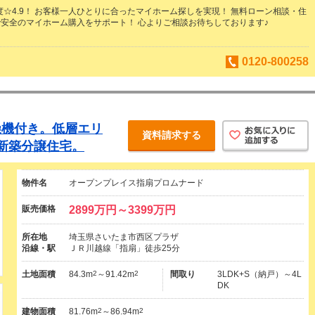
足度☆4.9！ お客様一人ひとりに合ったマイホーム探しを実現！ 無料ローン相談・住
安全のマイホーム購入をサポート！ 心よりご相談お待ちしております♪
0120-800258
燥機付き。低層エリ
資料請求する
新築分譲住宅。
物件名
オープンプレイス指扇プロムナード
販売価格
2899万円～3399万円
所在地
埼玉県さいたま市西区プラザ
沿線・駅
ＪＲ川越線「指扇」徒歩25分
土地面積
84.3m
2
～91.42m
2
間取り
3LDK+S（納戸）～4L
DK
建物面積
81.76m
2
～86.94m
2