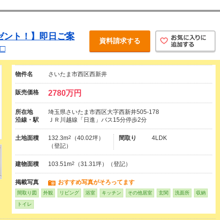
レゼント！】即日ご案
資料請求する
□
物件名
さいたま市西区西新井
販売価格
2780万円
所在地
埼玉県さいたま市西区大字西新井505-178
沿線・駅
ＪＲ川越線「日進」バス15分停歩2分
土地面積
132.3m
2
（40.02坪）
間取り
4LDK
（登記）
建物面積
103.51m
2
（31.31坪）（登記）
掲載写真
おすすめ写真がそろってます
間取り図
外観
リビング
浴室
キッチン
その他居室
玄関
洗面所
収納
トイレ