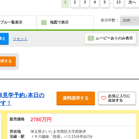
1
2
3
4
5
...
13
次へ
表示件数：
プル一覧表示
地図で表示
ムービーありのみ表示
替え
リセット
請求する
簡単見学予約♪本日の
資料請求する
です！
販売価格
2780万円
所在地
埼玉県さいたま市西区大字西新井
沿線・駅
ＪＲ川越線「指扇」バス15分停歩2分