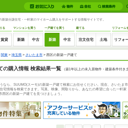
西区の新築分譲住宅・一軒家のマイホーム購入をサポートする情報サイトです。
りる
マンションを買う
一戸建てを買う
建てる
リフォーム
賃貸
新築
中古
新築
中古
注文住宅
土地
リフォ
>
関東
>
埼玉県
>
さいたま市
> 西区の新築一戸建て
ての購入情報 検索結果一覧
（築1年以上の未入居物件・建築条件付き
なら、SUUMO(スーモ)の新築一戸建て検索にお任せください。現在、さいたま市
住宅情報を検索できます。写真、映像、間取りから、あなたの希望に合った一軒家
ま市西区の新築一戸建てを見つけましょう。