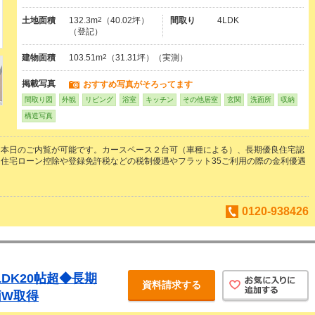
土地面積
132.3m
2
（40.02坪）
間取り
4LDK
（登記）
建物面積
103.51m
2
（31.31坪）（実測）
掲載写真
おすすめ写真がそろってます
間取り図
外観
リビング
浴室
キッチン
その他居室
玄関
洗面所
収納
構造写真
き本日のご内覧が可能です。カースペース２台可（車種による）、長期優良住宅認
住宅ローン控除や登録免許税などの税制優遇やフラット35ご利用の際の金利優遇
0120-938426
LDK20帖超◆長期
資料請求する
価W取得