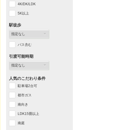
4K/DK/LDK
5K以上
駅徒歩
バス含む
引渡可能時期
人気のこだわり条件
駐車場2台可
都市ガス
南向き
LDK15畳以上
南庭