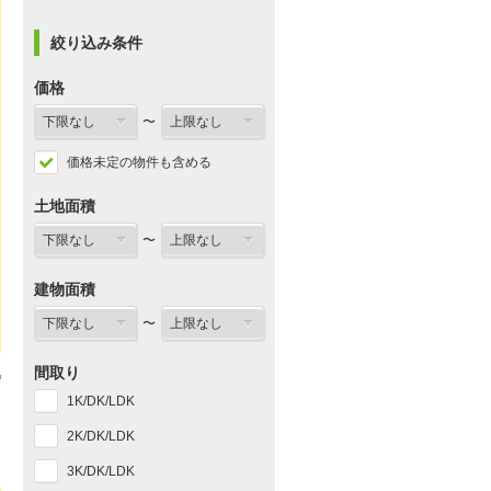
絞り込み条件
価格
〜
価格未定の物件も含める
土地面積
〜
建物面積
〜
間取り
1K/DK/LDK
2K/DK/LDK
3K/DK/LDK