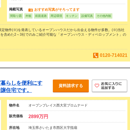
掲載写真
おすすめ写真がそろってます
間取り図
外観
前面道路
周辺環境
キッチン
設備写真
その他内観
の限定物件(※)を発表しているオープンハウスだから出会える物件が多数。(※)当社
を含めた2～3社でのみご紹介可能な「オープンハウス・ディベロップメント」の
0120-714021
ど暮らしを便利にす
資料請求する
分譲住宅です。
物件名
オープンプレイス西大宮プロムナード
販売価格
2899万円
所在地
埼玉県さいたま市西区大字指扇