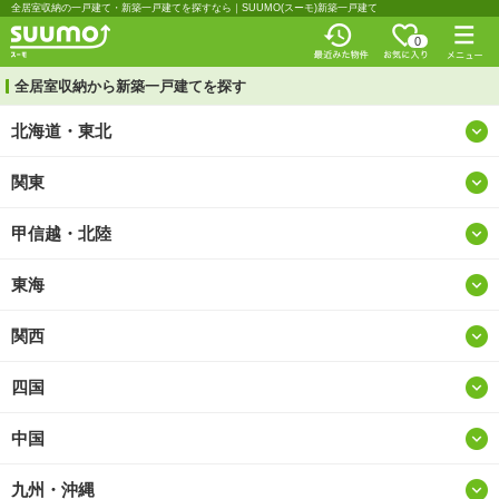
全居室収納の一戸建て・新築一戸建てを探すなら｜SUUMO(スーモ)新築一戸建て
0
全居室収納から新築一戸建てを探す
北海道・東北
関東
北海道
甲信越・北陸
東京
青森
東海
山梨
神奈川
岩手
関西
愛知
新潟
埼玉
宮城
四国
大阪
岐阜
長野
千葉
秋田
中国
徳島
兵庫
静岡
富山
茨城
山形
九州・沖縄
鳥取
香川