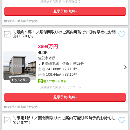
【洗練された間取り×長期保証で…
見学予約(無料)
(株)大英不動産販売佐賀店
＼最終１邸！／類似間取りのご案内可能です◎お早めにお問
合せ下さい♪
3699万円
4LDK
佐賀市木原
ＪＲ長崎本線「佐賀」歩52分
土地
241.68m²（73.10坪）
建物
109.44m²（33.10坪）
【洗練された間取り】サンコート…
見学予約(無料)
(株)大英不動産販売佐賀店
＼限定1邸！／類似間取りのご案内可能◎即時予約お待ちし
ています！