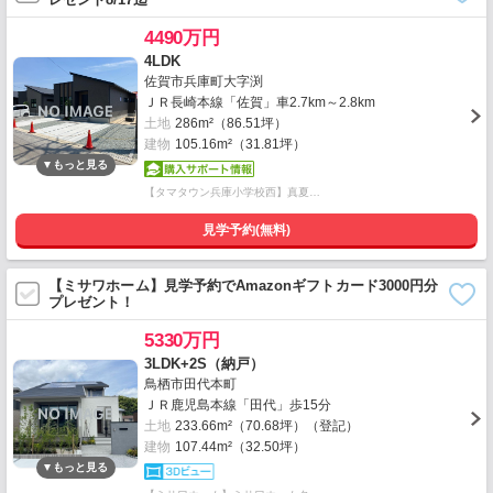
4490万円
4LDK
佐賀市兵庫町大字渕
ＪＲ長崎本線「佐賀」車2.7km～2.8km
土地
286m²（86.51坪）
建物
105.16m²（31.81坪）
【タマタウン兵庫小学校西】真夏…
見学予約(無料)
【ミサワホーム】見学予約でAmazonギフトカード3000円分
プレゼント！
5330万円
3LDK+2S（納戸）
鳥栖市田代本町
ＪＲ鹿児島本線「田代」歩15分
土地
233.66m²（70.68坪）（登記）
建物
107.44m²（32.50坪）