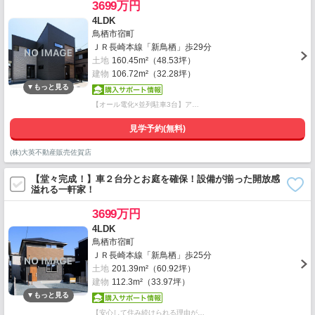
3699万円
4LDK
鳥栖市宿町
ＪＲ長崎本線「新鳥栖」歩29分
土地
160.45m²（48.53坪）
建物
106.72m²（32.28坪）
【オール電化×並列駐車3台】ア…
見学予約(無料)
(株)大英不動産販売佐賀店
【堂々完成！】車２台分とお庭を確保！設備が揃った開放感
溢れる一軒家！
3699万円
4LDK
鳥栖市宿町
ＪＲ長崎本線「新鳥栖」歩25分
土地
201.39m²（60.92坪）
建物
112.3m²（33.97坪）
【安心して住み続けられる理由が…