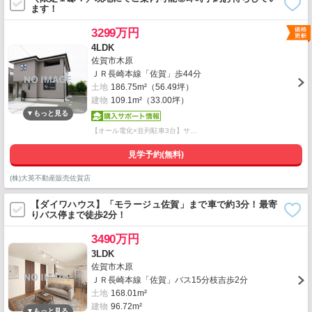
ます！
3299万円
4LDK
佐賀市木原
ＪＲ長崎本線「佐賀」歩44分
土地
186.75m²（56.49坪）
建物
109.1m²（33.00坪）
【オール電化×並列駐車3台】サ…
見学予約(無料)
(株)大英不動産販売佐賀店
【ダイワハウス】「モラージュ佐賀」まで車で約3分！最寄
りバス停まで徒歩2分！
3490万円
3LDK
佐賀市木原
ＪＲ長崎本線「佐賀」バス15分枝吉歩2分
土地
168.01m²
建物
96.72m²