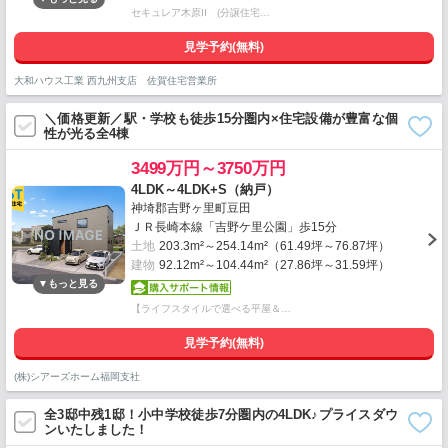
セキュレア木原II (分譲住宅…
見学予約(無料)
大和ハウス工業 西九州支店 佐賀住宅営業所
＼価格更新／駅・学校も徒歩15分圏内×住宅設備が豊富な個
性が光る全4棟
3499万円～3750万円
4LDK～4LDK+S（納戸）
神埼郡吉野ヶ里町豆田
ＪＲ長崎本線「吉野ケ里公園」歩15分
土地
203.3m²～254.14m²（61.49坪～76.87坪）
建物
92.12m²～104.44m²（27.86坪～31.59坪）
【ライフスタイルで選べる平屋＆…
見学予約(無料)
(株)シアーズホーム福岡支社
全3邸中残1邸！小中学校徒歩7分圏内の4LDK♪プライスダウ
ンいたしました！