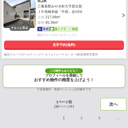
4LDK
三養基郡みやき町大字原古賀
ＪＲ長崎本線「中原」歩10分
土地
217.09m²
建物
95.39m²
飯田グループホールディングス …
見学予約(無料)
飯田グループホールディングス ホームトレードセンター(株)筑紫野営業所
この物件もありかも！
プロフィールを登録して
おすすめ物件の精度を上げよう！
※賃貸物件・新築マンションは対象外です
1
ページ目
次へ
(
36
ページ中)
1
2
3
…