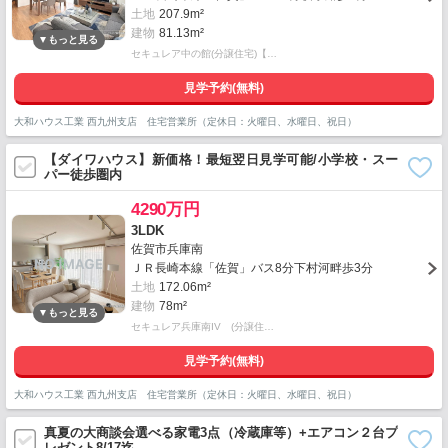
土地
207.9m²
建物
81.13m²
セキュレア中の館(分譲住宅)【…
見学予約(無料)
大和ハウス工業 西九州支店 住宅営業所（定休日：火曜日、水曜日、祝日）
【ダイワハウス】新価格！最短翌日見学可能/小学校・スー
パー徒歩圏内
4290万円
3LDK
佐賀市兵庫南
ＪＲ長崎本線「佐賀」バス8分下村河畔歩3分
土地
172.06m²
建物
78m²
セキュレア兵庫南IV (分譲住…
見学予約(無料)
大和ハウス工業 西九州支店 住宅営業所（定休日：火曜日、水曜日、祝日）
真夏の大商談会選べる家電3点（冷蔵庫等）+エアコン２台プ
レゼント8/17迄