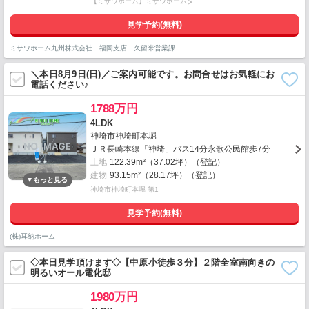
【ミサワホーム】ミサワホームタ…
見学予約(無料)
ミサワホーム九州株式会社 福岡支店 久留米営業課
＼本日8月9日(日)／ご案内可能です。お問合せはお気軽にお
電話ください♪
1788万円
4LDK
神埼市神埼町本堀
ＪＲ長崎本線「神埼」バス14分永歌公民館歩7分
土地
122.39m²（37.02坪）（登記）
建物
93.15m²（28.17坪）（登記）
神埼市神埼町本堀-第1
見学予約(無料)
(株)耳納ホーム
◇本日見学頂けます◇【中原小徒歩３分】２階全室南向きの
明るいオール電化邸
1980万円