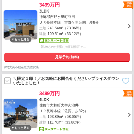
3499万円
3LDK
神埼郡吉野ヶ里町豆田
ＪＲ長崎本線「吉野ケ里公園」歩8分
土地
241.54m²（73.06坪）
建物
109.51m²（33.12坪）
【洗練された間取り×長期保証で…
見学予約(無料)
(株)大英不動産販売佐賀店
＼限定１邸！／お気軽にお問合せください♪プライスダウン
いたしました！
3499万円
4LDK
佐賀市大和町大字久池井
ＪＲ長崎本線「佐賀」歩82分
土地
193.89m²（58.65坪）
建物
111.76m²（33.80坪）