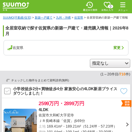
0
SUUMO[不動産/住宅]
>
新築一戸建て
>
九州・沖縄
>
佐賀県
>
全居室収納の新築一戸建て情報
全居室収納で探す佐賀県の新築一戸建て・建売購入情報｜2026年8
月
佐賀県
変更
(
1
～
20
件目/
710
件)
チェックした物件をまとめて資料請求(無料)
小学校徒歩2分×買物徒歩4分 家族安心の4LDK新居プライス
ダウンしました！
2599万円・2899万円
4LDK
佐賀市大和町大字尼寺
ＪＲ長崎本線「佐賀」歩69分
土地
169.41m²・189.21m²（51.24坪・57.23坪）