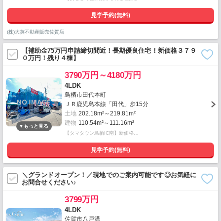
見学予約(無料)
(株)大英不動産販売佐賀店
【補助金75万円申請締切間近！長期優良住宅！新価格３７９
０万円！残り４棟】
3790万円～4180万円
4LDK
鳥栖市田代本町
ＪＲ鹿児島本線「田代」歩15分
土地
202.18m²～219.81m²
建物
110.54m²～111.16m²
【タマタウン鳥栖IC南】新価格…
見学予約(無料)
＼グランドオープン！／現地でのご案内可能です◎お気軽に
お問合せください♪
3799万円
4LDK
佐賀市八戸溝