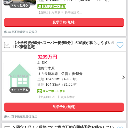
建物
101.44m²・109.1m²（30.68坪・33.00坪）
【洗練された間取り×長期保証で…
見学予約(無料)
(株)大英不動産販売佐賀店
【小学校徒歩6分×スーパー徒歩5分】の家族が暮らしやすい4
LDK新築住宅♪
3299万円
4LDK
佐賀市木原
ＪＲ長崎本線「佐賀」歩48分
土地
164.92m²（49.88坪）
建物
104.33m²（31.55坪）
【大英CODATE】佐賀市木原…
見学予約(無料)
(株)大英不動産販売佐賀店
＼限定１邸！／現地にてご案内可能◎即時予約お待ちしてい