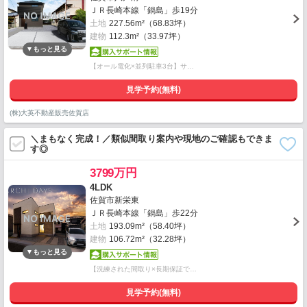
ＪＲ長崎本線「鍋島」歩19分
土地
227.56m²（68.83坪）
建物
112.3m²（33.97坪）
【オール電化×並列駐車3台】サ…
見学予約(無料)
(株)大英不動産販売佐賀店
＼まもなく完成！／類似間取り案内や現地のご確認もできま
す◎
3799万円
4LDK
佐賀市新栄東
ＪＲ長崎本線「鍋島」歩22分
土地
193.09m²（58.40坪）
建物
106.72m²（32.28坪）
【洗練された間取り×長期保証で…
見学予約(無料)