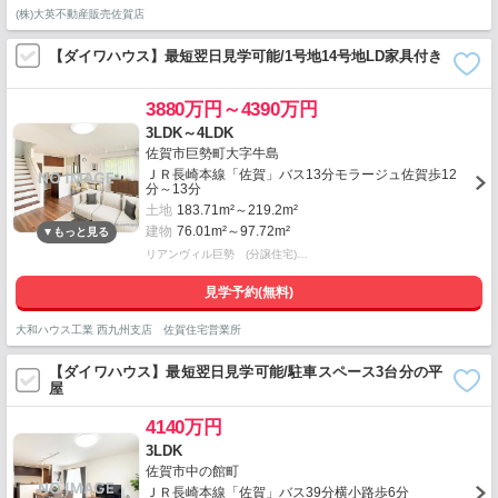
(株)大英不動産販売佐賀店
【ダイワハウス】最短翌日見学可能/1号地14号地LD家具付き
3880万円～4390万円
3LDK～4LDK
佐賀市巨勢町大字牛島
ＪＲ長崎本線「佐賀」バス13分モラージュ佐賀歩12
分～13分
土地
183.71m²～219.2m²
建物
76.01m²～97.72m²
リアンヴィル巨勢 (分譲住宅)…
見学予約(無料)
大和ハウス工業 西九州支店 佐賀住宅営業所
【ダイワハウス】最短翌日見学可能/駐車スペース3台分の平
屋
4140万円
3LDK
佐賀市中の館町
ＪＲ長崎本線「佐賀」バス39分横小路歩6分