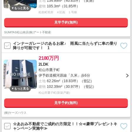
土地
134.99m²（40.83坪）（実測）
建物
105.3m²（31.85坪）
松前町筒井 ４区画 １号棟
見学予約(無料)
SUMiTAS松山南店(株)アート不動産
インナーガレージのあるお家♪ 雨風に当たらずに車の乗り
降りが可能です！ 1
2180万円
2LDK
松山市鷹子町
伊予鉄道横河原線「久米」歩6分
土地
62.26m²（18.83坪）（登記）
建物
102.39m²（30.97坪）（登記）
松山市鷹子町(新築戸建)
見学予約(無料)
(株)ケーズハウス
☆あおみ不動産でご成約の方限定！！☆≪豪華プレゼントキ
ャンペーン実施中≫