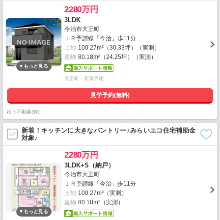
2280万円
3LDK
今治市大正町
ＪＲ予讃線「今治」歩11分
土地
100.27m²（30.33坪）（実測）
建物
80.18m²（24.25坪）（実測）
大正町・新築戸建
見学予約(無料)
ゆう不動産(株)
新着！キッチンに大きなパントリー♪みらいエコ住宅補助金
対象♪
2280万円
3LDK+S（納戸）
今治市大正町
ＪＲ予讃線「今治」歩11分
土地
100.27m²（実測）
建物
80.18m²（実測）