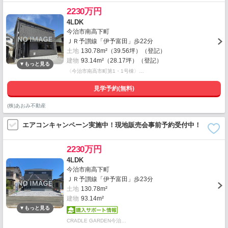
2230万円
4LDK
今治市南高下町
ＪＲ予讃線「伊予富田」歩22分
土地
130.78m²（39.56坪）（登記）
建物
93.14m²（28.17坪）（登記）
〈今治市南高市町第1・1号棟〉…
見学予約(無料)
(株)あおみ不動産
エアコンキャンペーン実施中！現地販売会事前予約受付中！
2230万円
4LDK
今治市南高下町
ＪＲ予讃線「伊予富田」歩23分
土地
130.78m²
建物
93.14m²
CRADLE GARDEN今治…