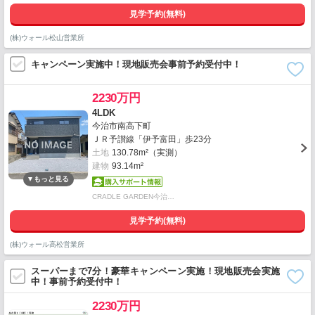
見学予約(無料)
(株)ウォール松山営業所
キャンペーン実施中！現地販売会事前予約受付中！
2230万円
4LDK
今治市南高下町
ＪＲ予讃線「伊予富田」歩23分
土地
130.78m²（実測）
建物
93.14m²
CRADLE GARDEN今治…
見学予約(無料)
(株)ウォール高松営業所
スーパーまで7分！豪華キャンペーン実施！現地販売会実施
中！事前予約受付中！
2230万円