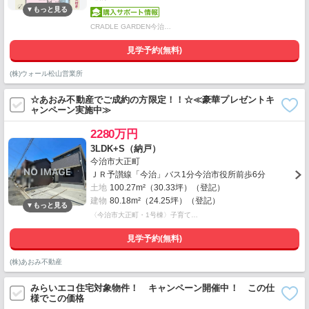
CRADLE GARDEN今治…
見学予約(無料)
(株)ウォール松山営業所
☆あおみ不動産でご成約の方限定！！☆≪豪華プレゼントキ
ャンペーン実施中≫
2280万円
3LDK+S（納戸）
今治市大正町
ＪＲ予讃線「今治」バス1分今治市役所前歩6分
土地
100.27m²（30.33坪）（登記）
建物
80.18m²（24.25坪）（登記）
〈今治市大正町・1号棟〉子育て…
見学予約(無料)
(株)あおみ不動産
みらいエコ住宅対象物件！ キャンペーン開催中！ この仕
様でこの価格