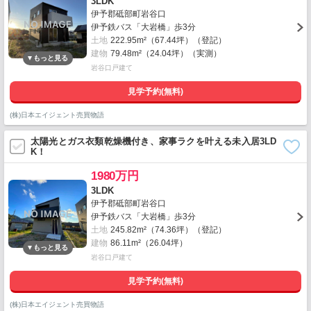
3LDK
伊予郡砥部町岩谷口
伊予鉄バス「大岩橋」歩3分
土地
222.95m²（67.44坪）（登記）
建物
79.48m²（24.04坪）（実測）
岩谷口戸建て
見学予約(無料)
(株)日本エイジェント売買物語
太陽光とガス衣類乾燥機付き、家事ラクを叶える未入居3LD
K！
1980万円
3LDK
伊予郡砥部町岩谷口
伊予鉄バス「大岩橋」歩3分
土地
245.82m²（74.36坪）（登記）
建物
86.11m²（26.04坪）
岩谷口戸建て
見学予約(無料)
(株)日本エイジェント売買物語