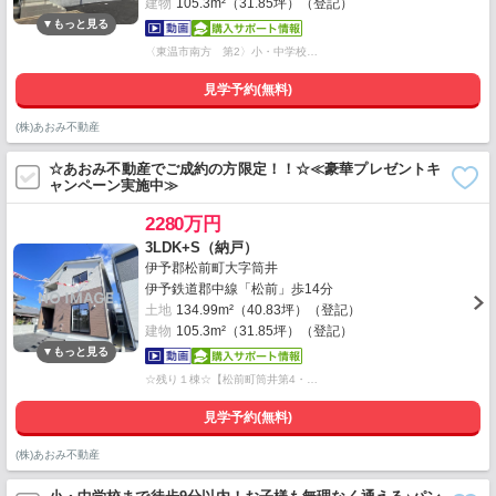
建物
105.3m²（31.85坪）（登記）
〈東温市南方 第2〉小・中学校…
見学予約(無料)
(株)あおみ不動産
☆あおみ不動産でご成約の方限定！！☆≪豪華プレゼントキ
ャンペーン実施中≫
2280万円
3LDK+S（納戸）
伊予郡松前町大字筒井
伊予鉄道郡中線「松前」歩14分
土地
134.99m²（40.83坪）（登記）
建物
105.3m²（31.85坪）（登記）
☆残り１棟☆【松前町筒井第4・…
見学予約(無料)
(株)あおみ不動産