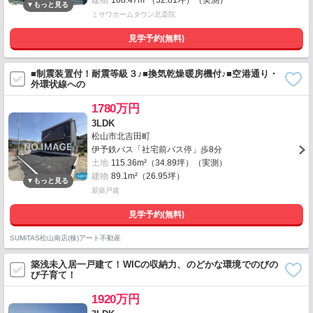
建物
108.47m²（32.81坪）（実測）
ミサワホームタウン北斎院
見学予約(無料)
■制震装置付！耐震等級３♪■換気乾燥暖房機付♪■空港通り・
外環状線への
1780万円
3LDK
松山市北吉田町
伊予鉄バス「社宅前バス停」歩8分
土地
115.36m²（34.89坪）（実測）
建物
89.1m²（26.95坪）
新築戸建
見学予約(無料)
SUMiTAS松山南店(株)アート不動産
築浅未入居一戸建て！WICの収納力、のどかな環境でのびの
び子育て！
1920万円