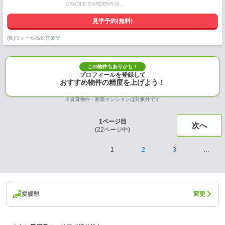
CRADLE GARDEN今治…
見学予約(無料)
(株)ウォール高松営業所
この物件もありかも！
プロフィールを登録して
おすすめ物件の精度を上げよう！
※賃貸物件・新築マンションは対象外です
1
ページ目
次へ
(
22
ページ中)
1
2
3
…
愛媛県
変更