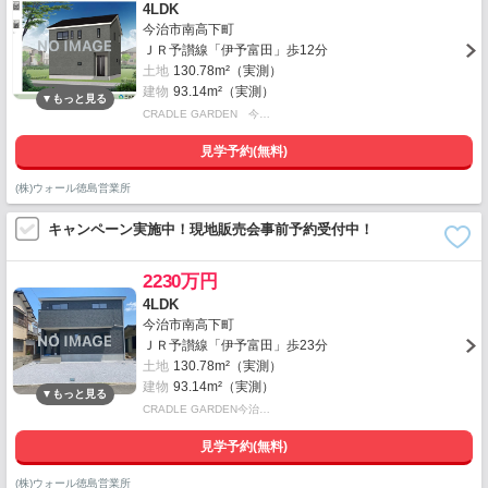
4LDK
今治市南高下町
ＪＲ予讃線「伊予富田」歩12分
土地
130.78m²（実測）
建物
93.14m²（実測）
CRADLE GARDEN 今…
見学予約(無料)
(株)ウォール徳島営業所
キャンペーン実施中！現地販売会事前予約受付中！
2230万円
4LDK
今治市南高下町
ＪＲ予讃線「伊予富田」歩23分
土地
130.78m²（実測）
建物
93.14m²（実測）
CRADLE GARDEN今治…
見学予約(無料)
(株)ウォール徳島営業所