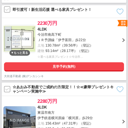
即引渡可！新生活応援 選べる家具プレゼント！
2230万円
4LDK
今治市南高下町
ＪＲ予讃線「伊予富田」歩22分
土地
130.78m²（39.56坪）（登記）
建物
93.14m²（28.17坪）（登記）
☆選べる家具プレゼント☆今治市…
見学予約(無料)
大街道不動産 (株)デンカシンキ
☆あおみ不動産でご成約の方限定！！☆≪豪華プレゼントキ
ャンペーン実施中≫
2280万円
4LDK
東温市南方
伊予鉄道横河原線「横河原」歩29分
土地
156.43m²（47.31坪）（登記）