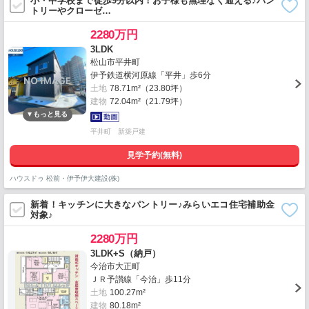
小・中学校まで徒歩9分以内！お子様も無理なく通える♪パン
トリーやクローゼ…
2280万円
3LDK
松山市平井町
伊予鉄道横河原線「平井」歩6分
土地
78.71m²（23.80坪）
建物
72.04m²（21.79坪）
平井町 新築戸建
見学予約(無料)
ハウスドゥ 松前・伊予伊大建設(株)
新着！キッチンに大きなパントリー♪みらいエコ住宅補助金
対象♪
2280万円
3LDK+S（納戸）
今治市大正町
ＪＲ予讃線「今治」歩11分
土地
100.27m²
建物
80.18m²