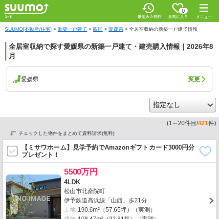
0
SUUMO[不動産/住宅]
>
新築一戸建て
>
四国
>
愛媛県
>
全居室収納の新築一戸建て情報
全居室収納で探す愛媛県の新築一戸建て・建売購入情報｜2026年8
月
愛媛県
変更
(
1
～
20
件目/
421
件)
チェックした物件をまとめて資料請求(無料)
【ミサワホーム】見学予約でAmazonギフトカード3000円分
プレゼント！
5500万円
4LDK
松山市北斎院町
伊予鉄道高浜線「山西」歩21分
土地
190.6m²（57.65坪）（実測）