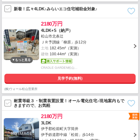
新着！広々4LDK♪みらいエコ住宅補助金対象♪
2180万円
4LDK+S（納戸）
松山市北条辻
ＪＲ予讃線「柳原」歩12分
土地
182.45m²（実測）
建物
100.44m²（実測）
CRADLE GARDEN松山…
見学予約(無料)
(株)ウォール松山営業所
耐震等級３・制震装置設置！オール電化住宅♪現地案内もで
きますので、お気軽
2180万円
3LDK
伊予郡松前町大字筒井
伊予鉄道郡中線「松前」歩14分