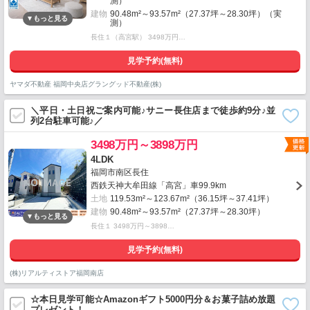
測）
建物
90.48m²～93.57m²（27.37坪～28.30坪）（実
測）
長住１（高宮駅） 3498万円…
見学予約(無料)
ヤマダ不動産 福岡中央店グラングッド不動産(株)
＼平日・土日祝ご案内可能♪サニー長住店まで徒歩約9分♪並
列2台駐車可能♪／
3498万円～3898万円
4LDK
福岡市南区長住
西鉄天神大牟田線「高宮」車99.9km
土地
119.53m²～123.67m²（36.15坪～37.41坪）
建物
90.48m²～93.57m²（27.37坪～28.30坪）
長住１ 3498万円～3898…
見学予約(無料)
(株)リアルティストア福岡南店
☆本日見学可能☆Amazonギフト5000円分＆お菓子詰め放題
プレゼント！