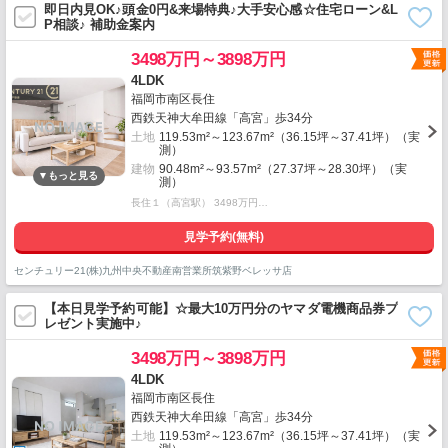
即日内見OK♪頭金0円&来場特典♪大手安心感☆住宅ローン&L
P相談♪ 補助金案内
3498万円～3898万円
4LDK
福岡市南区長住
西鉄天神大牟田線「高宮」歩34分
土地
119.53m²～123.67m²（36.15坪～37.41坪）（実
測）
建物
90.48m²～93.57m²（27.37坪～28.30坪）（実
測）
長住１（高宮駅） 3498万円…
見学予約(無料)
センチュリー21(株)九州中央不動産南営業所筑紫野ベレッサ店
【本日見学予約可能】☆最大10万円分のヤマダ電機商品券プ
レゼント実施中♪
3498万円～3898万円
4LDK
福岡市南区長住
西鉄天神大牟田線「高宮」歩34分
土地
119.53m²～123.67m²（36.15坪～37.41坪）（実