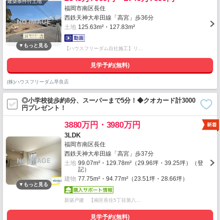
建築条件付土地
福岡市南区長住
西鉄天神大牟田線「高宮」歩36分
土地
125.63m²・127.83m²
【ハウスフリーダム自社施工】リ…
見学予約(無料)
(株)ハウスフリーダム早良店
◎小学校徒歩約8分、スーパーまで5分！◆クオカード計3000
円プレゼント！
3880万円・3980万円
3LDK
福岡市南区長住
西鉄天神大牟田線「高宮」歩37分
土地
99.07m²・129.78m²（29.96坪・39.25坪）（登
記）
建物
77.75m²・94.77m²（23.51坪・28.66坪）
新築戸建 【南区長住5丁目第八…
見学予約(無料)