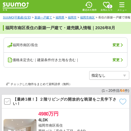
0
SUUMO[不動産/住宅]
>
新築一戸建て
>
福岡県
>
福岡市
>
福岡市南区
>
長住の新築一戸建て情報
福岡市南区長住の新築一戸建て・建売購入情報｜2026年8月
福岡市南区/長住
変更
価格未定含む｜建築条件付き土地を含む｜
変更
チェックした物件をまとめて資料請求（無料）
(
1
～
20
件目/
64
件)
【最終1棟！】２階リビングの開放的な眺望をご見学下さ
い！
4980万円
4LDK
福岡市南区長住