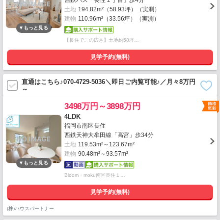
西鉄バス「長住１丁目」歩4分
土地
194.82m²（58.93坪）（実測）
建物
110.96m²（33.56坪）（実測）
【長住でこの広さ】土地約58坪…
見学予約(無料)
直通はこちら♪070-4729-5036＼即日ご内覧可能♪／月々8万円
～
3498万円～3898万円
4LDK
福岡市南区長住
西鉄天神大牟田線「高宮」歩34分
土地
119.53m²～123.67m²
建物
90.48m²～93.57m²
Bloom・moku南区長住１…
見学予約(無料)
(株)ハウスパートナー