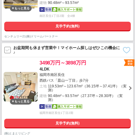
建物
90.48m²～93.57m²
南区長住1丁目2期 全4棟
見学予約(無料)
センチュリー21(株)ドリームパートナー
お盆期間も休まず営業中！マイホーム探しはぜひこの機会に
♪
3498万円～3898万円
4LDK
福岡市南区長住
西鉄バス「皿山一丁目」歩7分
土地
119.53m²～123.67m²（36.15坪～37.41坪）（実
測）
建物
90.48m²～93.57m²（27.37坪～28.30坪）（実
測）
福岡市南区長住1丁目2期
見学予約(無料)
(株)とまとリビング