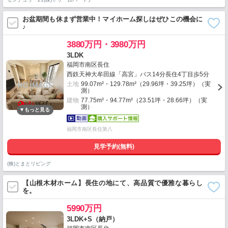
お盆期間も休まず営業中！マイホーム探しはぜひこの機会に
♪
3880万円・3980万円
3LDK
福岡市南区長住
西鉄天神大牟田線「高宮」バス14分長住4丁目歩5分
土地
99.07m²・129.78m²（29.96坪・39.25坪）（実
測）
建物
77.75m²・94.77m²（23.51坪・28.66坪）（実
測）
福岡市南区長住第八
見学予約(無料)
(株)とまとリビング
【山根木材ホーム】長住の地にて、高品質で優雅な暮らし
を。
5990万円
3LDK+S（納戸）