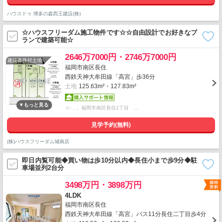
ハウスドゥ 博多の森西王建設(株)
☆ハウスフリーダム施工物件です☆☆自由設計でお好きなプ
ランで建築可能☆
2646万7000円・2746万7000円
建築条件付土地
福岡市南区長住
西鉄天神大牟田線「高宮」歩36分
土地
125.63m²・127.83m²
☆:．。福岡市南区長住1丁目 …
見学予約(無料)
(株)ハウスフリーダム城南店
即日内覧可能◆買い物は歩10分以内◆長住小まで歩9分◆駐
車場並列2台分
3498万円・3898万円
4LDK
福岡市南区長住
西鉄天神大牟田線「高宮」バス11分長住二丁目歩4分