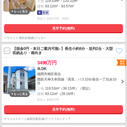
土地
119.53m²・120.32m²
建物
93.12m²・93.57m²
長住１ 3498万円・3898…
見学予約(無料)
ハウスドゥ 南区的場(株)フォロー
【頭金0円・本日ご案内可能♪】長住小約8分・並列2台・大型
収納あり・南向き
3498万円
4LDK
福岡市南区長住
西鉄天神大牟田線「高宮」バス10分長住一丁目歩10
分
土地
119.53m²（36.15坪）（登記）
建物
93.12m²（28.16坪）
長住１ 3498万円
見学予約(無料)
テラスエステート福岡営業所(株)アークフロンティア