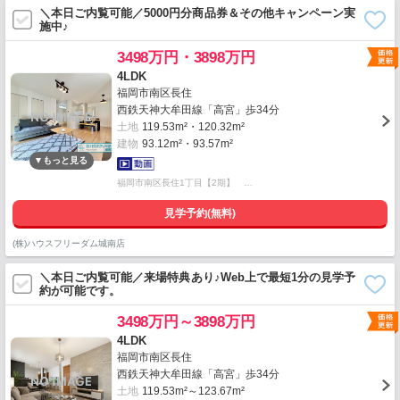
＼本日ご内覧可能／5000円分商品券＆その他キャンペーン実
施中♪
3498万円・3898万円
4LDK
福岡市南区長住
西鉄天神大牟田線「高宮」歩34分
土地
119.53m²・120.32m²
建物
93.12m²・93.57m²
福岡市南区長住1丁目【2期】 …
見学予約(無料)
(株)ハウスフリーダム城南店
＼本日ご内覧可能／来場特典あり♪Web上で最短1分の見学予
約が可能です。
3498万円～3898万円
4LDK
福岡市南区長住
西鉄天神大牟田線「高宮」歩34分
土地
119.53m²～123.67m²