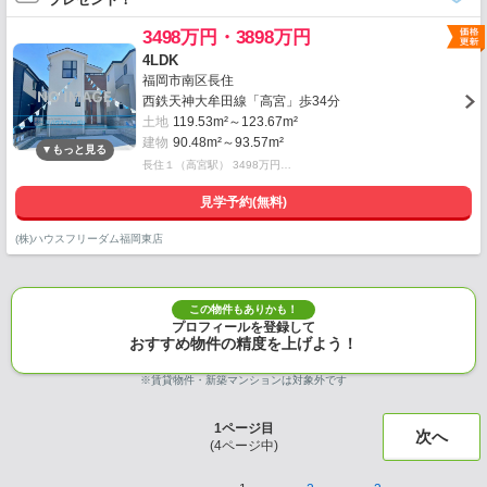
3498万円・3898万円
4LDK
福岡市南区長住
西鉄天神大牟田線「高宮」歩34分
土地
119.53m²～123.67m²
建物
90.48m²～93.57m²
長住１（高宮駅） 3498万円…
見学予約(無料)
(株)ハウスフリーダム福岡東店
この物件もありかも！
プロフィールを登録して
おすすめ物件の精度を上げよう！
※賃貸物件・新築マンションは対象外です
1
ページ目
次へ
(
4
ページ中)