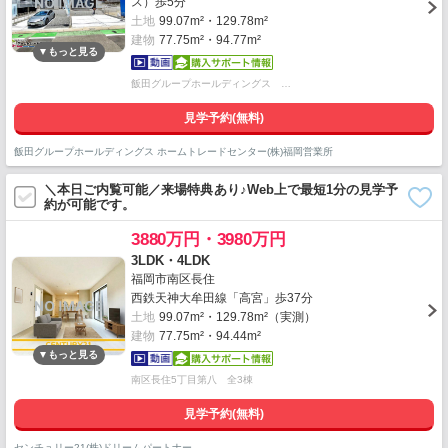
ス）歩5分
土地
99.07m²・129.78m²
建物
77.75m²・94.77m²
飯田グループホールディングス …
見学予約(無料)
飯田グループホールディングス ホームトレードセンター(株)福岡営業所
＼本日ご内覧可能／来場特典あり♪Web上で最短1分の見学予
約が可能です。
3880万円・3980万円
3LDK・4LDK
福岡市南区長住
西鉄天神大牟田線「高宮」歩37分
土地
99.07m²・129.78m²（実測）
建物
77.75m²・94.44m²
南区長住5丁目第八 全3棟
見学予約(無料)
センチュリー21(株)ドリームパートナー