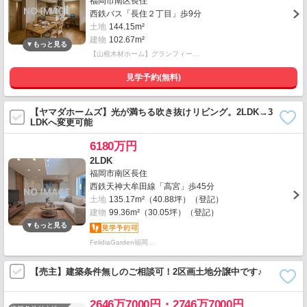
福岡市南区長住
西鉄バス「長住２丁目」歩9分
土地
144.15m²
建物
102.67m²
【山根木材ホーム】グランフィー…
見学予約(無料)
【ヤマダホームズ】光が満ちる吹き抜けリビング。2LDK→3
LDKへ変更可能
6180万円
2LDK
福岡市南区長住
西鉄天神大牟田線「高宮」歩45分
土地
135.17m²（40.88坪）（登記）
建物
99.36m²（30.05坪）（登記）
FelidiaGarden福岡…
【売主】建築条件無しのご相談可！2区画土地分譲中です♪
2646万7000円・2746万7000円