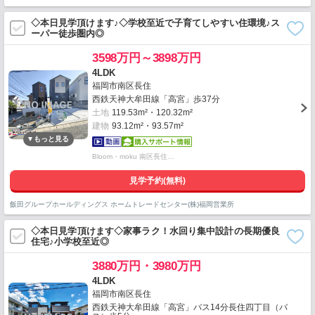
◇本日見学頂けます♪◇学校至近で子育てしやすい住環境♪ス
ーパー徒歩圏内◎
3598万円～3898万円
4LDK
福岡市南区長住
西鉄天神大牟田線「高宮」歩37分
土地
119.53m²・120.32m²
建物
93.12m²・93.57m²
Bloom・moku 南区長住…
見学予約(無料)
飯田グループホールディングス ホームトレードセンター(株)福岡営業所
◇本日見学頂けます◇家事ラク！水回り集中設計の長期優良
住宅♪小学校至近◎
3880万円・3980万円
4LDK
福岡市南区長住
西鉄天神大牟田線「高宮」バス14分長住四丁目（バ