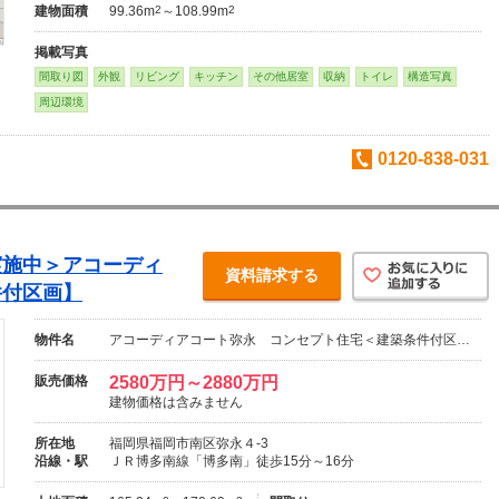
建物面積
99.36m
2
～108.99m
2
掲載写真
間取り図
外観
リビング
キッチン
その他居室
収納
トイレ
構造写真
周辺環境
0120-838-031
実施中＞アコーディ
資料請求する
件付区画】
物件名
アコーディアコート弥永 コンセプト住宅＜建築条件付区…
販売価格
2580万円～2880万円
建物価格は含みません
所在地
福岡県福岡市南区弥永４-3
沿線・駅
ＪＲ博多南線「博多南」徒歩15分～16分