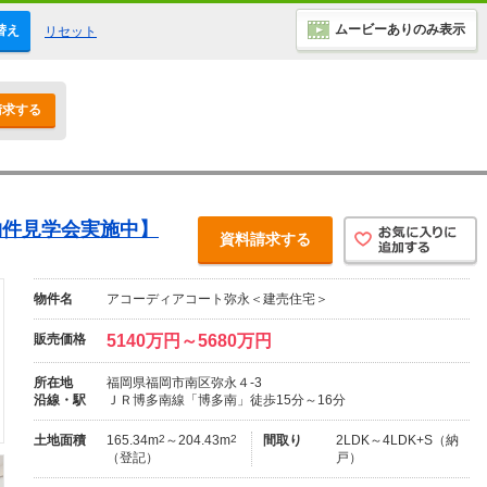
ムービーありのみ表示
替え
リセット
請求する
物件見学会実施中】
資料請求する
物件名
アコーディアコート弥永＜建売住宅＞
販売価格
5140万円～5680万円
所在地
福岡県福岡市南区弥永４-3
沿線・駅
ＪＲ博多南線「博多南」徒歩15分～16分
土地面積
165.34m
2
～204.43m
2
間取り
2LDK～4LDK+S（納
（登記）
戸）