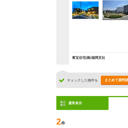
東宝住宅(株)福岡支社
まとめて資料
チェックした物件を
通常表示
2
件