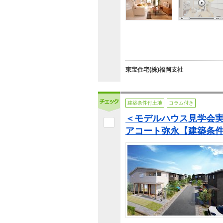
東宝住宅(株)福岡支社
建築条件付土地
コラム付き
＜モデルハウス見学会
アコート弥永【建築条