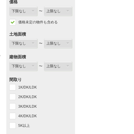
価格
〜
価格未定の物件も含める
土地面積
〜
建物面積
〜
間取り
1K/DK/LDK
2K/DK/LDK
3K/DK/LDK
4K/DK/LDK
5K以上