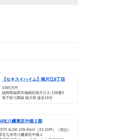
【セキスイハイム】南片江6丁目
3395万円
福岡県福岡市城南区南片江６-158番3
地下鉄七隈線 福大前 徒歩16分
GARE八幡東区中畑２期
万円 4LDK 109.45m
2
（33.10坪）（登記）
県北九州市八幡東区中畑２