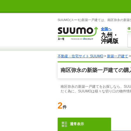
SUUMO(スーモ)新築一戸建ては、南区弥永の
全国へ
借
九州・
沖縄版
不動産・住宅サイト SUUMO
>
新築一戸建て
南区弥永の新築一戸建ての購
南区弥永の新築一戸建てをお探しなら、SU
だく為に、SUUMOは様々な切り口の物件
2
件
通常表示