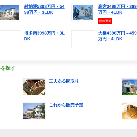
雑餉隈5398万円・54
高宮3498万円・389
98万円・3LDK
万円・4LDK
価格更新
博多南3998万円・3L
大橋4398万円～459
DK
万円・4LDK
件を探す
工夫ある間取り
これから販売予定