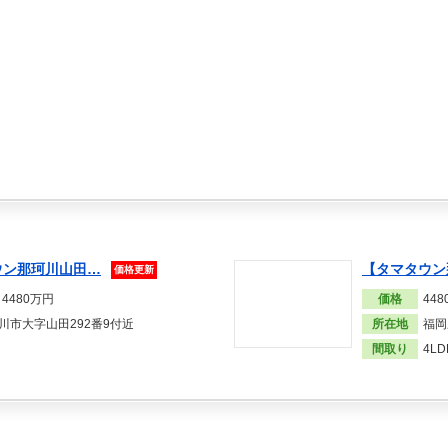
ウン那珂川山田…
【タマタウン
価格更新
価格
44
～4480万円
所在地
福岡
川市大字山田292番9付近
間取り
4LD