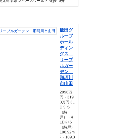
鹿児島本線 スペースワールド 徒歩46分
飯田グ
ループ
ホール
ディン
グス
リーブ
ルガー
デン
那珂川
市山田
2998万
円・319
8万円 3L
DK+S
（納
戸）・4
LDK+S
（納戸）
106.92m
2
・109.3