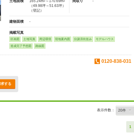
土地面積
165.24m
2
～170.69m
2
間取り
-
（49.98坪～51.63坪）
（登記）
建物面積
-
掲載写真
区画図
土地写真
周辺環境
現地案内図
分譲済街並み
モデルハウス
造成完了予想図
路線図
0120-838-031
請求する
表示件数：
1