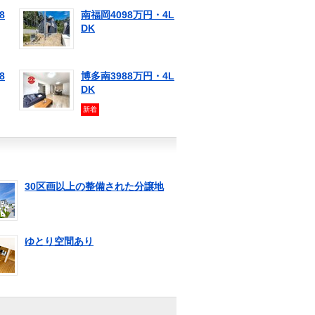
8
南福岡4098万円・4L
DK
8
博多南3988万円・4L
DK
新着
30区画以上の整備された分譲地
ゆとり空間あり