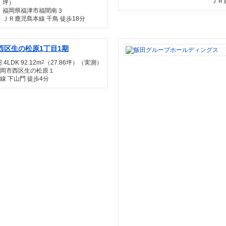
ＪＲ
坪）
福岡県福津市福間南３
ＪＲ鹿児島本線 千鳥 徒歩18分
西区生の松原1丁目1期
 4LDK 92.12m
2
（27.86坪）（実測）
岡市西区生の松原１
線 下山門 徒歩4分