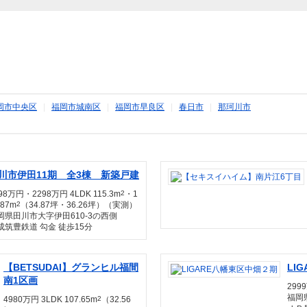
岡市中央区
|
福岡市城南区
|
福岡市早良区
|
春日市
|
那珂川市
川市伊田11期 全3棟 新築戸建
98万円・2298万円 4LDK 115.3m
2
・1
.87m
2
（34.87坪・36.26坪）（実測）
岡県田川市大字伊田610-3の西側
成筑豊鉄道 勾金 徒歩15分
【BETSUDAI】グランヒル福間
LI
南1区画
2999
福岡
4980万円 3LDK 107.65m
2
（32.56