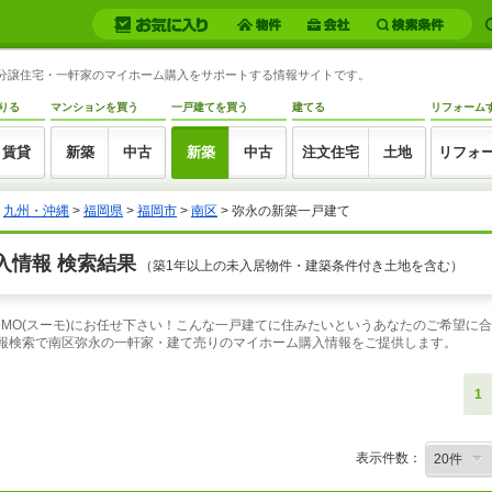
新築分譲住宅・一軒家のマイホーム購入をサポートする情報サイトです。
りる
マンションを買う
一戸建てを買う
建てる
リフォーム
賃貸
新築
中古
新築
中古
注文住宅
土地
リフォ
>
九州・沖縄
>
福岡県
>
福岡市
>
南区
> 弥永の新築一戸建て
入情報 検索結果
（築1年以上の未入居物件・建築条件付き土地を含む）
UMO(スーモ)にお任せ下さい！こんな一戸建てに住みたいというあなたのご希望に
情報検索で南区弥永の一軒家・建て売りのマイホーム購入情報をご提供します。
1
表示件数：