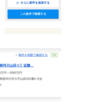
さらに条件を追加する
この条件で検索する
物件を地図で確認する
PR
那珂川山田Ⅱ】近隣…
80万円～4580万円
県那珂川市大字山田292番6 付近
K