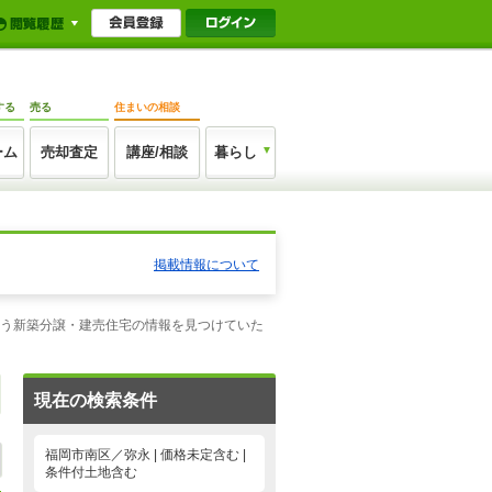
する
売る
住まいの相談
ーム
売却査定
講座/相談
暮らし
掲載情報について
合う新築分譲・建売住宅の情報を見つけていた
現在の検索条件
福岡市南区／弥永 | 価格未定含む |
条件付土地含む