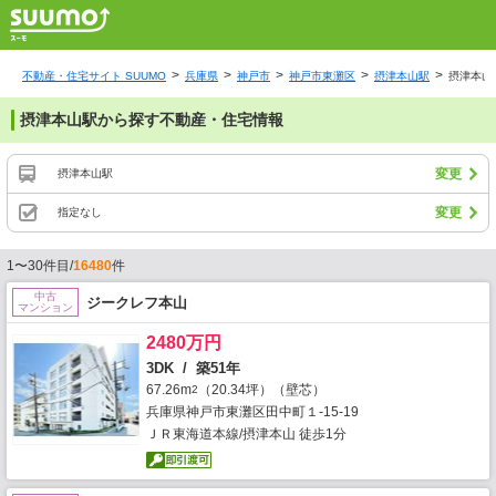
不動産・住宅サイト SUUMO
兵庫県
神戸市
神戸市東灘区
摂津本山駅
摂津本山
摂津本山駅から探す不動産・住宅情報
変更
摂津本山駅
変更
指定なし
1〜30件目/
16480
件
中古
ジークレフ本山
マンション
2480万円
3DK / 築51年
67.26m
（20.34坪）（壁芯）
2
兵庫県神戸市東灘区田中町１-15-19
ＪＲ東海道本線/摂津本山 徒歩1分