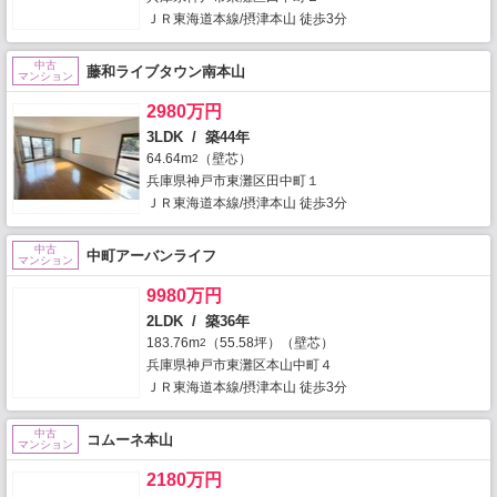
ＪＲ東海道本線/摂津本山 徒歩3分
中古
藤和ライブタウン南本山
マンション
2980万円
3LDK / 築44年
64.64m
（壁芯）
2
兵庫県神戸市東灘区田中町１
ＪＲ東海道本線/摂津本山 徒歩3分
中古
中町アーバンライフ
マンション
9980万円
2LDK / 築36年
183.76m
（55.58坪）（壁芯）
2
兵庫県神戸市東灘区本山中町４
ＪＲ東海道本線/摂津本山 徒歩3分
中古
コムーネ本山
マンション
2180万円