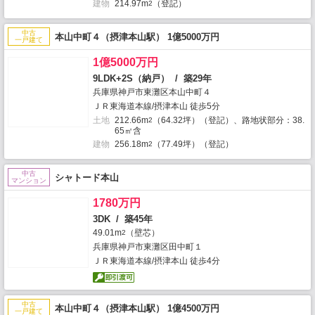
建物
214.97m
（登記）
2
中古
本山中町４（摂津本山駅） 1億5000万円
一戸建て
1億5000万円
9LDK+2S（納戸） / 築29年
兵庫県神戸市東灘区本山中町４
ＪＲ東海道本線/摂津本山 徒歩5分
土地
212.66m
（64.32坪）（登記）、路地状部分：38.
2
65㎡含
建物
256.18m
（77.49坪）（登記）
2
中古
シャトード本山
マンション
1780万円
3DK / 築45年
49.01m
（壁芯）
2
兵庫県神戸市東灘区田中町１
ＪＲ東海道本線/摂津本山 徒歩4分
中古
本山中町４（摂津本山駅） 1億4500万円
一戸建て