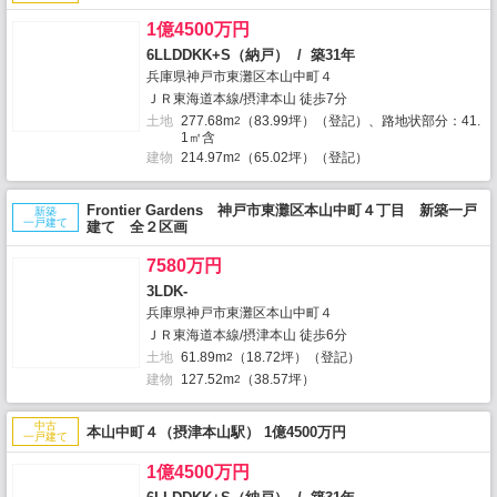
1億4500万円
6LLDDKK+S（納戸） / 築31年
兵庫県神戸市東灘区本山中町４
ＪＲ東海道本線/摂津本山 徒歩7分
土地
277.68m
（83.99坪）（登記）、路地状部分：41.
2
1㎡含
建物
214.97m
（65.02坪）（登記）
2
Frontier Gardens 神戸市東灘区本山中町４丁目 新築一戸
新築
一戸建て
建て 全２区画
7580万円
3LDK-
兵庫県神戸市東灘区本山中町４
ＪＲ東海道本線/摂津本山 徒歩6分
土地
61.89m
（18.72坪）（登記）
2
建物
127.52m
（38.57坪）
2
中古
本山中町４（摂津本山駅） 1億4500万円
一戸建て
1億4500万円