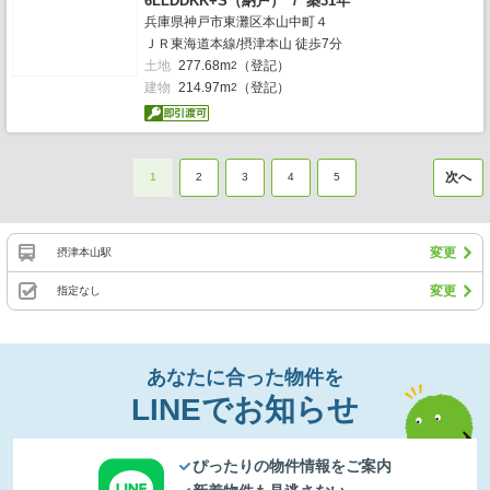
6LLDDKK+S（納戸） / 築31年
兵庫県神戸市東灘区本山中町４
ＪＲ東海道本線/摂津本山 徒歩7分
土地
277.68m
（登記）
2
建物
214.97m
（登記）
2
次へ
1
2
3
4
5
変更
摂津本山駅
変更
指定なし
あなたに合った物件を
LINEでお知らせ
ぴったりの物件情報をご案内