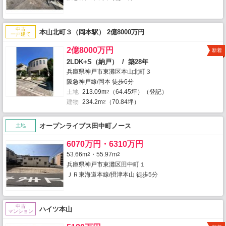
中古
本山北町３（岡本駅） 2億8000万円
一戸建て
2億8000万円
新着
2LDK+S（納戸） / 築28年
兵庫県神戸市東灘区本山北町３
阪急神戸線/岡本 徒歩6分
土地
213.09m
（64.45坪）（登記）
2
建物
234.2m
（70.84坪）
2
オープンライブス田中町ノース
土地
6070万円・6310万円
53.66m
・55.97m
2
2
兵庫県神戸市東灘区田中町１
ＪＲ東海道本線/摂津本山 徒歩5分
中古
ハイツ本山
マンション