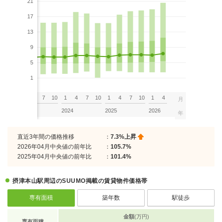
21
17
13
9
5
1
7
10
1
4
7
10
1
4
7
10
1
4
7
10
1
4
月
2023
2024
2025
2026
年
直近3年間の価格推移
：
7.3%上昇
2026年04月中央値の前年比
：
105.7%
2025年04月中央値の前年比
：
101.4%
摂津本山駅周辺のSUUMO掲載の賃貸物件価格帯
専有面積
築年数
駅徒歩
金額
(万円)
専有面積