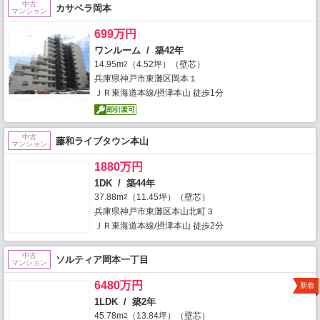
中古
カサベラ岡本
マンション
699万円
ワンルーム / 築42年
14.95m
（4.52坪）（壁芯）
2
兵庫県神戸市東灘区岡本１
ＪＲ東海道本線/摂津本山 徒歩1分
中古
藤和ライブタウン本山
マンション
1880万円
1DK / 築44年
37.88m
（11.45坪）（壁芯）
2
兵庫県神戸市東灘区本山北町３
ＪＲ東海道本線/摂津本山 徒歩2分
中古
ソルティア岡本一丁目
マンション
6480万円
新着
1LDK / 築2年
45.78m
（13.84坪）（壁芯）
2