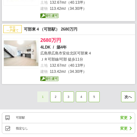
土地
132.67m
（40.13坪）
2
建物
113.42m
（34.30坪）
2
中古
可部東４（可部駅） 2680万円
一戸建て
2680万円
4LDK / 築4年
広島県広島市安佐北区可部東４
ＪＲ可部線/可部 徒歩11分
土地
132.67m
（40.13坪）
2
建物
113.42m
（34.30坪）
2
次へ
1
2
3
4
5
変更
可部駅
変更
指定なし