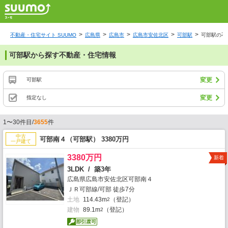
不動産・住宅サイト SUUMO
広島県
広島市
広島市安佐北区
可部駅
可部駅の不
可部駅から探す不動産・住宅情報
変更
可部駅
変更
指定なし
1〜30件目/
3655
件
中古
可部南４（可部駅） 3380万円
一戸建て
3380万円
新着
3LDK / 築3年
広島県広島市安佐北区可部南４
ＪＲ可部線/可部 徒歩7分
土地
114.43m
（登記）
2
建物
89.1m
（登記）
2