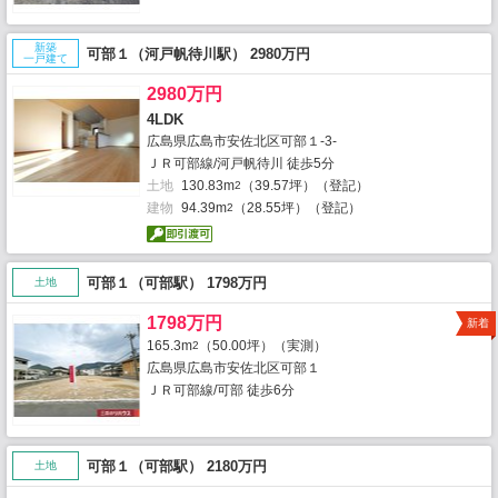
新築
可部１（河戸帆待川駅） 2980万円
一戸建て
2980万円
4LDK
広島県広島市安佐北区可部１-3-
ＪＲ可部線/河戸帆待川 徒歩5分
土地
130.83m
（39.57坪）（登記）
2
建物
94.39m
（28.55坪）（登記）
2
可部１（可部駅） 1798万円
土地
1798万円
新着
165.3m
（50.00坪）（実測）
2
広島県広島市安佐北区可部１
ＪＲ可部線/可部 徒歩6分
可部１（可部駅） 2180万円
土地