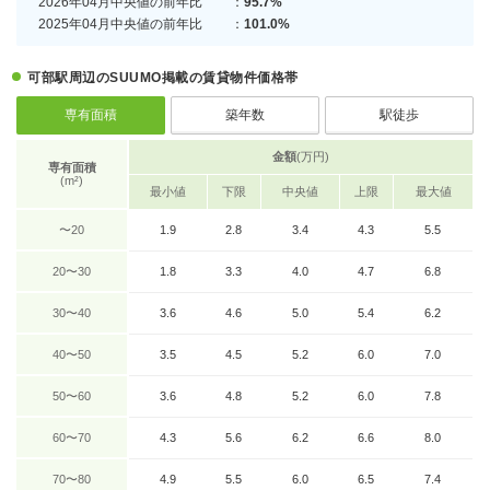
2026年04月中央値の前年比
：
95.7%
2025年04月中央値の前年比
：
101.0%
可部駅周辺のSUUMO掲載の賃貸物件価格帯
専有面積
築年数
駅徒歩
金額
(万円)
専有面積
(m²)
最小値
下限
中央値
上限
最大値
〜20
1.9
2.8
3.4
4.3
5.5
20〜30
1.8
3.3
4.0
4.7
6.8
30〜40
3.6
4.6
5.0
5.4
6.2
40〜50
3.5
4.5
5.2
6.0
7.0
50〜60
3.6
4.8
5.2
6.0
7.8
60〜70
4.3
5.6
6.2
6.6
8.0
70〜80
4.9
5.5
6.0
6.5
7.4