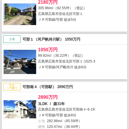
2180万円
305.96m
（92.55坪）（登記）
2
広島県広島市安佐北区可部１
ＪＲ可部線/可部 徒歩5分
可部１（河戸帆待川駅） 1050万円
土地
1050万円
99.92m
（30.22坪）（登記）
2
広島県広島市安佐北区可部１-1025-3
ＪＲ可部線/河戸帆待川 徒歩6分
中古
可部南４（可部駅） 2890万円
一戸建て
2890万円
3LDK / 築31年
広島県広島市安佐北区可部南４-6-19
ＪＲ可部線/可部 徒歩8分
土地
282.96m
（85.59坪）
2
建物
120.47m
（36.44坪）
2