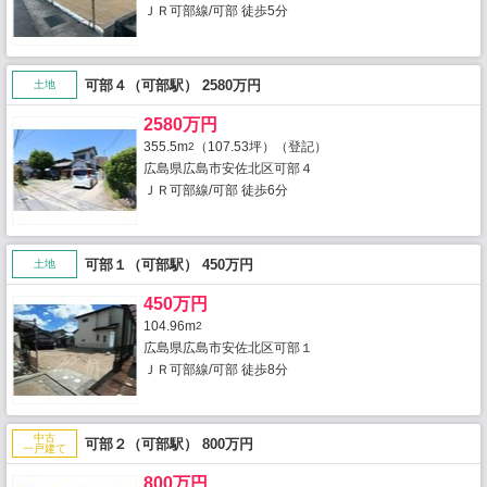
ＪＲ可部線/可部 徒歩5分
可部４（可部駅） 2580万円
土地
2580万円
355.5m
（107.53坪）（登記）
2
広島県広島市安佐北区可部４
ＪＲ可部線/可部 徒歩6分
可部１（可部駅） 450万円
土地
450万円
104.96m
2
広島県広島市安佐北区可部１
ＪＲ可部線/可部 徒歩8分
中古
可部２（可部駅） 800万円
一戸建て
800万円