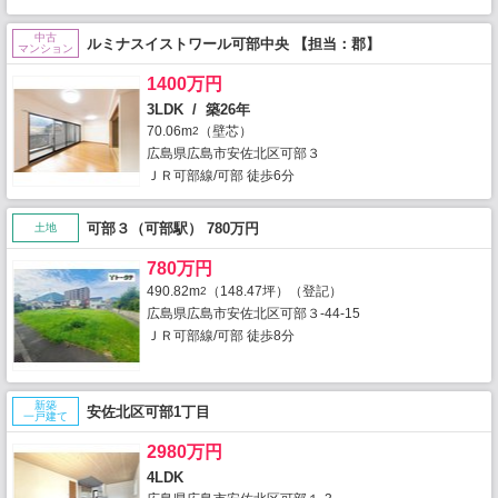
中古
ルミナスイストワール可部中央 【担当：郡】
マンション
1400万円
3LDK / 築26年
70.06m
（壁芯）
2
広島県広島市安佐北区可部３
ＪＲ可部線/可部 徒歩6分
可部３（可部駅） 780万円
土地
780万円
490.82m
（148.47坪）（登記）
2
広島県広島市安佐北区可部３-44-15
ＪＲ可部線/可部 徒歩8分
新築
安佐北区可部1丁目
一戸建て
2980万円
4LDK