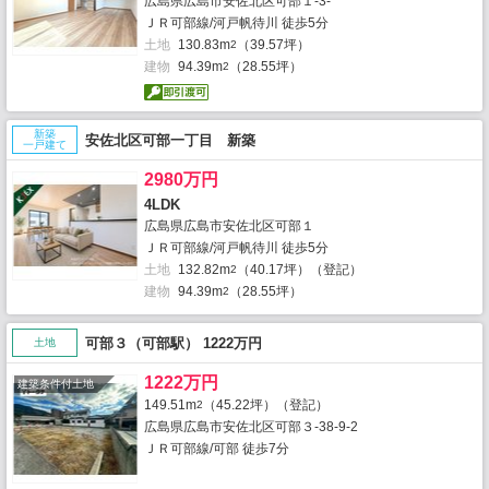
広島県広島市安佐北区可部１-3-
ＪＲ可部線/河戸帆待川 徒歩5分
土地
130.83m
（39.57坪）
2
建物
94.39m
（28.55坪）
2
新築
安佐北区可部一丁目 新築
一戸建て
2980万円
4LDK
広島県広島市安佐北区可部１
ＪＲ可部線/河戸帆待川 徒歩5分
土地
132.82m
（40.17坪）（登記）
2
建物
94.39m
（28.55坪）
2
可部３（可部駅） 1222万円
土地
1222万円
建築条件付土地
149.51m
（45.22坪）（登記）
2
広島県広島市安佐北区可部３-38-9-2
ＪＲ可部線/可部 徒歩7分