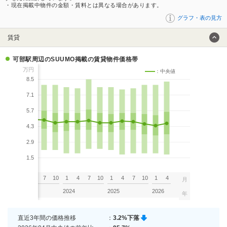
・現在掲載中物件の金額・賃料とは異なる場合があります。
グラフ・表の見方
賃貸
可部駅周辺のSUUMO掲載の賃貸物件価格帯
万円
：中央値
8.5
7.1
5.7
4.3
2.9
1.5
7
10
1
4
7
10
1
4
7
10
1
4
7
10
1
4
月
2023
2024
2025
2026
年
直近3年間の価格推移
：
3.2%下落