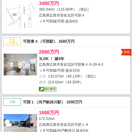
3480万円
382.04m
（115.56坪）（登記）
2
広島県広島市安佐北区可部４
ＪＲ可部線/可部 徒歩6分
中古
可部東４（可部駅） 2680万円
一戸建て
2680万円
新着
3LDK / 築4年
広島県広島市安佐北区可部東４-5-28-4-2
ＪＲ可部線/可部 徒歩10分
土地
132.67m
（40.13坪）（登記）
2
建物
113.42m
（34.30坪）
2
可部１（河戸帆待川駅） 1698万円
土地
1698万円
172.52m
2
広島県広島市安佐北区可部１-4
ＪＲ可部線/河戸帆待川 徒歩5分