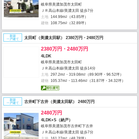
岐阜県美濃加茂市太田町
ＪＲ高山本線/美濃太田 徒歩7分
土地
144.99m
（43.85坪）
2
建物
108.75m
（32.89坪）
2
新築
太田町（美濃太田駅） 2380万円・2480万円
一戸建て
2380万円・2480万円
4LDK
岐阜県美濃加茂市太田町
ＪＲ高山本線/美濃太田 徒歩14分
土地
297.2m
・319.08m
（89.90坪・96.52坪）
2
2
建物
105.37m
・113.46m
（31.87坪・34.32坪）
2
2
新築
古井町下古井（美濃太田駅） 2480万円
一戸建て
2480万円
4LDK+S（納戸）
岐阜県美濃加茂市古井町下古井
ＪＲ高山本線/美濃太田 徒歩7分
土地
161.27m
（48.78坪）
2