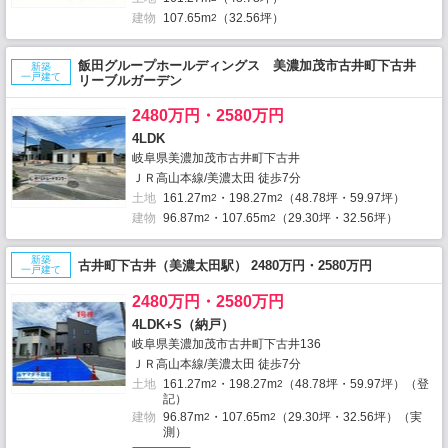
建物
107.65m
（32.56坪）
2
飯田グループホールディングス 美濃加茂市古井町下古井
新築
一戸建て
リーブルガーデン
2480万円・2580万円
4LDK
岐阜県美濃加茂市古井町下古井
ＪＲ高山本線/美濃太田 徒歩7分
土地
161.27m
・198.27m
（48.78坪・59.97坪）
2
2
建物
96.87m
・107.65m
（29.30坪・32.56坪）
2
2
新築
古井町下古井（美濃太田駅） 2480万円・2580万円
一戸建て
2480万円・2580万円
4LDK+S（納戸）
岐阜県美濃加茂市古井町下古井136
ＪＲ高山本線/美濃太田 徒歩7分
土地
161.27m
・198.27m
（48.78坪・59.97坪）（登
2
2
記）
建物
96.87m
・107.65m
（29.30坪・32.56坪）（実
2
2
測）