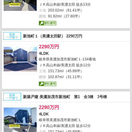
ＪＲ高山本線/美濃太田 徒歩13分
土地
203.02m
（61.41坪）
2
建物
91.92m
（27.80坪）
2
新築
新池町１（美濃太田駅） 2290万円
一戸建て
2290万円
4LDK
岐阜県美濃加茂市新池町１-134番地
ＪＲ高山本線/美濃太田 徒歩12分
土地
151.73m
（45.89坪）
2
建物
102.87m
（31.11坪）
2
新築
新築戸建 美濃加茂市新池町 第1 全3棟 3号棟
一戸建て
2290万円
4LDK
岐阜県美濃加茂市新池町１
ＪＲ高山本線/美濃太田 徒歩12分
土地
151.73m
（45.89坪）
2