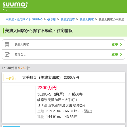
不動産・住宅サイト SUUMO
岐阜県
美濃加茂市
美濃太田駅
美濃太田駅の不動産・
美濃太田駅から探す不動産・住宅情報
変更
美濃太田駅
変更
指定なし
1〜30件目/
1260
件
中古
大手町１（美濃太田駅） 2300万円
一戸建て
2300万円
5LDK+S（納戸） / 築30年
岐阜県美濃加茂市大手町１
ＪＲ高山本線/美濃太田 徒歩2分
土地
219.21m
（66.31坪）（登記）
2
建物
144.91m
（43.83坪）
2