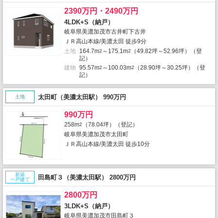
2390万円・2490万円
4LDK+S（納戸）
岐阜県美濃加茂市古井町下古井
ＪＲ高山本線/美濃太田 徒歩9分
土地
164.7m
～175.1m
（49.82坪～52.96坪）（登
2
2
記）
建物
95.57m
～100.03m
（28.90坪～30.25坪）（登
2
2
記）
太田町（美濃太田駅） 990万円
土地
990万円
258m
（78.04坪）（登記）
2
岐阜県美濃加茂市太田町
ＪＲ高山本線/美濃太田 徒歩10分
新築
田島町３（美濃太田駅） 2800万円
一戸建て
2800万円
3LDK+S（納戸）
岐阜県美濃加茂市田島町３