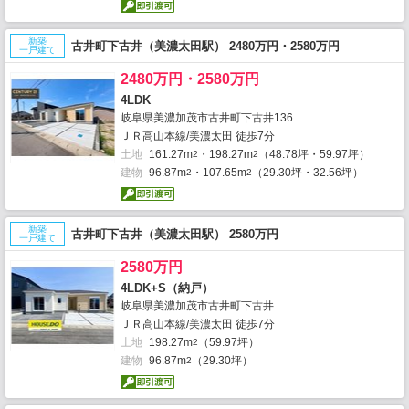
新築
古井町下古井（美濃太田駅） 2480万円・2580万円
一戸建て
2480万円・2580万円
4LDK
岐阜県美濃加茂市古井町下古井136
ＪＲ高山本線/美濃太田 徒歩7分
土地
161.27m
・198.27m
（48.78坪・59.97坪）
2
2
建物
96.87m
・107.65m
（29.30坪・32.56坪）
2
2
新築
古井町下古井（美濃太田駅） 2580万円
一戸建て
2580万円
4LDK+S（納戸）
岐阜県美濃加茂市古井町下古井
ＪＲ高山本線/美濃太田 徒歩7分
土地
198.27m
（59.97坪）
2
建物
96.87m
（29.30坪）
2