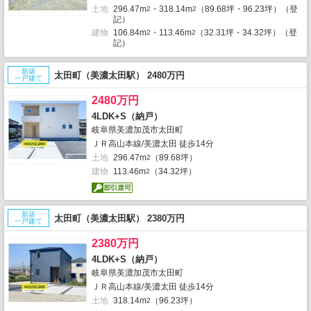
土地
296.47m
・318.14m
（89.68坪・96.23坪）（登
2
2
記）
建物
106.84m
・113.46m
（32.31坪・34.32坪）（登
2
2
記）
新築
太田町（美濃太田駅） 2480万円
一戸建て
2480万円
4LDK+S（納戸）
岐阜県美濃加茂市太田町
ＪＲ高山本線/美濃太田 徒歩14分
土地
296.47m
（89.68坪）
2
建物
113.46m
（34.32坪）
2
新築
太田町（美濃太田駅） 2380万円
一戸建て
2380万円
4LDK+S（納戸）
岐阜県美濃加茂市太田町
ＪＲ高山本線/美濃太田 徒歩14分
土地
318.14m
（96.23坪）
2