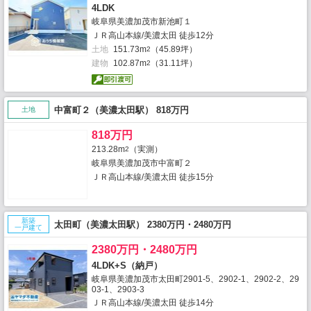
4LDK
岐阜県美濃加茂市新池町１
ＪＲ高山本線/美濃太田 徒歩12分
土地
151.73m
（45.89坪）
2
建物
102.87m
（31.11坪）
2
中富町２（美濃太田駅） 818万円
土地
818万円
213.28m
（実測）
2
岐阜県美濃加茂市中富町２
ＪＲ高山本線/美濃太田 徒歩15分
新築
太田町（美濃太田駅） 2380万円・2480万円
一戸建て
2380万円・2480万円
4LDK+S（納戸）
岐阜県美濃加茂市太田町2901-5、2902-1、2902-2、29
03-1、2903-3
ＪＲ高山本線/美濃太田 徒歩14分