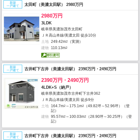
新築
太田町（美濃太田駅） 2980万円
一戸建て
2980万円
3LDK
岐阜県美濃加茂市太田町
ＪＲ高山本線/美濃太田 徒歩10分
土地
249.42m
（実測）
2
建物
110.13m
2
新築
古井町下古井（美濃太田駅） 2390万円・2490万円
一戸建て
2390万円・2490万円
4LDK+S（納戸）
岐阜県美濃加茂市古井町下古井362
ＪＲ高山本線/美濃太田 徒歩9分
土地
164.7m
～175.1m
（49.82坪～52.96坪）（登
2
2
記）
建物
95.57m
～100.03m
（28.90坪～30.25坪）（登
2
2
記）
新築
古井町下古井（美濃太田駅） 2390万円・2490万円
一戸建て