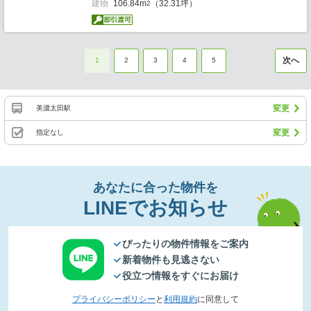
建物
106.84m
（32.31坪）
2
次へ
1
2
3
4
5
変更
美濃太田駅
変更
指定なし
あなたに合った物件を
LINEでお知らせ
ぴったりの物件情報をご案内
新着物件も見逃さない
役立つ情報をすぐにお届け
プライバシーポリシー
と
利用規約
に同意して