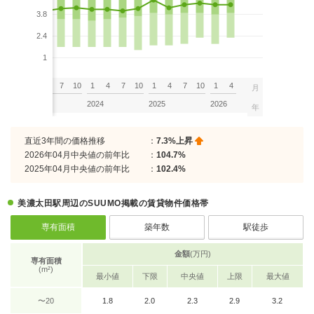
3.8
2.4
1
7
10
1
4
7
10
1
4
7
10
1
4
7
10
1
4
月
2023
2024
2025
2026
年
直近3年間の価格推移
：
7.3%上昇
2026年04月中央値の前年比
：
104.7%
2025年04月中央値の前年比
：
102.4%
美濃太田駅周辺のSUUMO掲載の賃貸物件価格帯
専有面積
築年数
駅徒歩
金額
(万円)
専有面積
(m²)
最小値
下限
中央値
上限
最大値
〜20
1.8
2.0
2.3
2.9
3.2