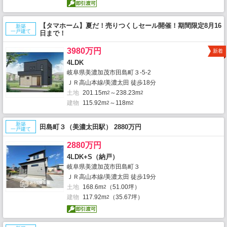
【タマホーム】夏だ！売りつくしセール開催！期間限定8月16
新築
一戸建て
日まで！
3980万円
新着
4LDK
岐阜県美濃加茂市田島町３-5-2
ＪＲ高山本線/美濃太田 徒歩18分
土地
201.15m
～238.23m
2
2
建物
115.92m
～118m
2
2
新築
田島町３（美濃太田駅） 2880万円
一戸建て
2880万円
4LDK+S（納戸）
岐阜県美濃加茂市田島町３
ＪＲ高山本線/美濃太田 徒歩19分
土地
168.6m
（51.00坪）
2
建物
117.92m
（35.67坪）
2