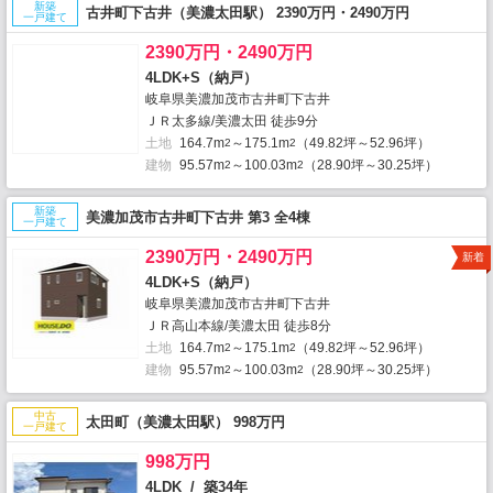
新築
古井町下古井（美濃太田駅） 2390万円・2490万円
一戸建て
2390万円・2490万円
4LDK+S（納戸）
岐阜県美濃加茂市古井町下古井
ＪＲ太多線/美濃太田 徒歩9分
土地
164.7m
～175.1m
（49.82坪～52.96坪）
2
2
建物
95.57m
～100.03m
（28.90坪～30.25坪）
2
2
新築
美濃加茂市古井町下古井 第3 全4棟
一戸建て
2390万円・2490万円
新着
4LDK+S（納戸）
岐阜県美濃加茂市古井町下古井
ＪＲ高山本線/美濃太田 徒歩8分
土地
164.7m
～175.1m
（49.82坪～52.96坪）
2
2
建物
95.57m
～100.03m
（28.90坪～30.25坪）
2
2
中古
太田町（美濃太田駅） 998万円
一戸建て
998万円
4LDK / 築34年