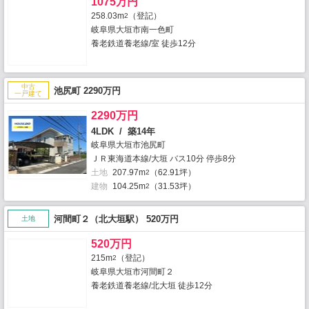
1075万円
258.03m
（登記）
2
岐阜県大垣市南一色町
養老鉄道養老線/室 徒歩12分
中古
池尻町 2290万円
一戸建て
2290万円
4LDK / 築14年
岐阜県大垣市池尻町
ＪＲ東海道本線/大垣 バス10分 停歩8分
土地
207.97m
（62.91坪）
2
建物
104.25m
（31.53坪）
2
河間町２（北大垣駅） 520万円
土地
520万円
215m
（登記）
2
岐阜県大垣市河間町２
養老鉄道養老線/北大垣 徒歩12分