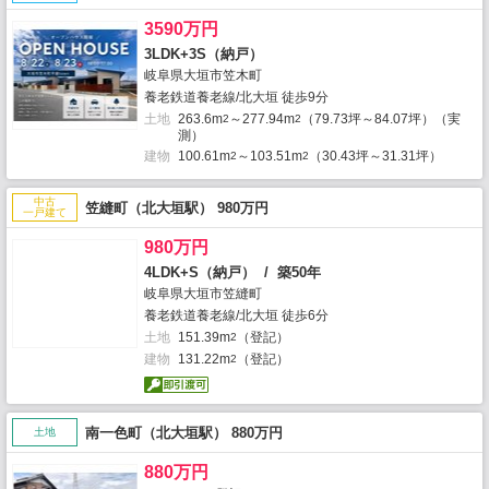
3590万円
3LDK+3S（納戸）
岐阜県大垣市笠木町
養老鉄道養老線/北大垣 徒歩9分
土地
263.6m
～277.94m
（79.73坪～84.07坪）（実
2
2
測）
建物
100.61m
～103.51m
（30.43坪～31.31坪）
2
2
中古
笠縫町（北大垣駅） 980万円
一戸建て
980万円
4LDK+S（納戸） / 築50年
岐阜県大垣市笠縫町
養老鉄道養老線/北大垣 徒歩6分
土地
151.39m
（登記）
2
建物
131.22m
（登記）
2
南一色町（北大垣駅） 880万円
土地
880万円