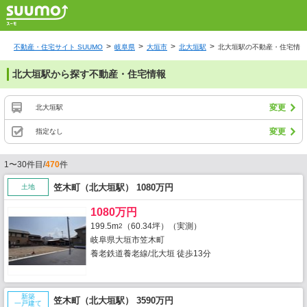
不動産・住宅サイト SUUMO
岐阜県
大垣市
北大垣駅
北大垣駅の不動産・住宅情報
北大垣駅から探す不動産・住宅情報
変更
北大垣駅
変更
指定なし
1〜30件目/
470
件
笠木町（北大垣駅） 1080万円
土地
1080万円
199.5m
（60.34坪）（実測）
2
岐阜県大垣市笠木町
養老鉄道養老線/北大垣 徒歩13分
新築
笠木町（北大垣駅） 3590万円
一戸建て