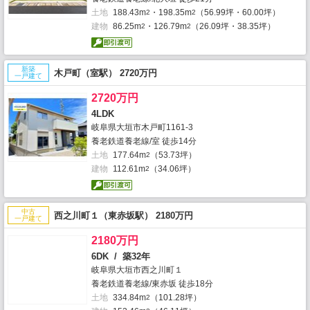
土地
188.43m
・198.35m
（56.99坪・60.00坪）
2
2
建物
86.25m
・126.79m
（26.09坪・38.35坪）
2
2
新築
木戸町（室駅） 2720万円
一戸建て
2720万円
4LDK
岐阜県大垣市木戸町1161-3
養老鉄道養老線/室 徒歩14分
土地
177.64m
（53.73坪）
2
建物
112.61m
（34.06坪）
2
中古
西之川町１（東赤坂駅） 2180万円
一戸建て
2180万円
6DK / 築32年
岐阜県大垣市西之川町１
養老鉄道養老線/東赤坂 徒歩18分
土地
334.84m
（101.28坪）
2