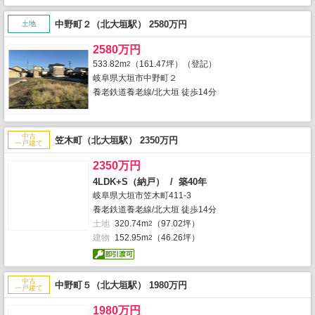
中野町２（北大垣駅） 2580万円
土地
2580万円
533.82m
（161.47坪）（登記）
2
岐阜県大垣市中野町２
養老鉄道養老線/北大垣 徒歩14分
中古
笠木町（北大垣駅） 2350万円
一戸建て
2350万円
4LDK+S（納戸） / 築40年
岐阜県大垣市笠木町411-3
養老鉄道養老線/北大垣 徒歩14分
土地
320.74m
（97.02坪）
2
建物
152.95m
（46.26坪）
2
中古
中野町５（北大垣駅） 1980万円
一戸建て
1980万円