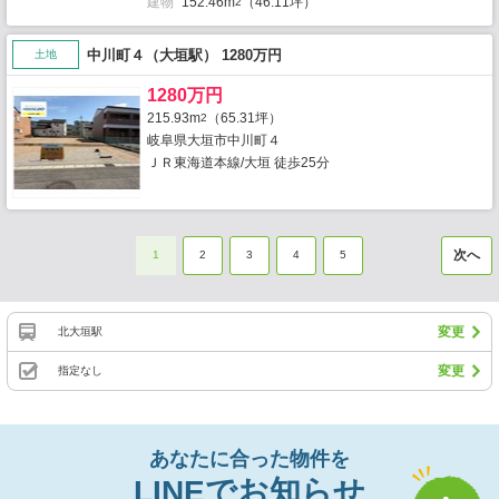
建物
152.46m
（46.11坪）
2
中川町４（大垣駅） 1280万円
土地
1280万円
215.93m
（65.31坪）
2
岐阜県大垣市中川町４
ＪＲ東海道本線/大垣 徒歩25分
次へ
1
2
3
4
5
変更
北大垣駅
変更
指定なし
あなたに合った物件を
LINEでお知らせ