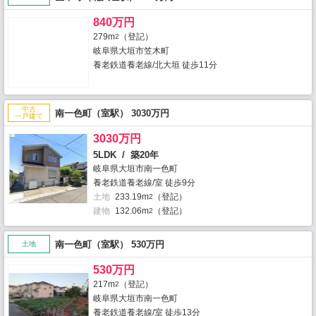
840万円
279m
（登記）
2
岐阜県大垣市笠木町
養老鉄道養老線/北大垣 徒歩11分
中古
南一色町（室駅） 3030万円
一戸建て
3030万円
5LDK / 築20年
岐阜県大垣市南一色町
養老鉄道養老線/室 徒歩9分
土地
233.19m
（登記）
2
建物
132.06m
（登記）
2
南一色町（室駅） 530万円
土地
530万円
217m
（登記）
2
岐阜県大垣市南一色町
養老鉄道養老線/室 徒歩13分