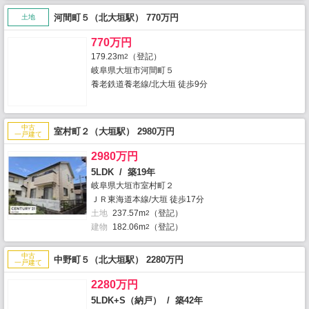
河間町５（北大垣駅） 770万円
土地
770万円
179.23m
（登記）
2
岐阜県大垣市河間町５
養老鉄道養老線/北大垣 徒歩9分
中古
室村町２（大垣駅） 2980万円
一戸建て
2980万円
5LDK / 築19年
岐阜県大垣市室村町２
ＪＲ東海道本線/大垣 徒歩17分
土地
237.57m
（登記）
2
建物
182.06m
（登記）
2
中古
中野町５（北大垣駅） 2280万円
一戸建て
2280万円
5LDK+S（納戸） / 築42年