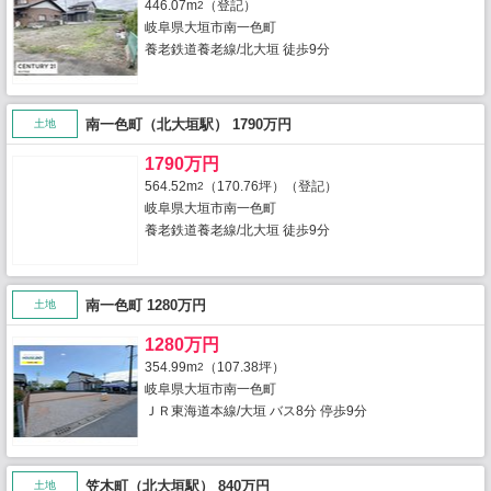
446.07m
（登記）
2
岐阜県大垣市南一色町
養老鉄道養老線/北大垣 徒歩9分
南一色町（北大垣駅） 1790万円
土地
1790万円
564.52m
（170.76坪）（登記）
2
岐阜県大垣市南一色町
養老鉄道養老線/北大垣 徒歩9分
南一色町 1280万円
土地
1280万円
354.99m
（107.38坪）
2
岐阜県大垣市南一色町
ＪＲ東海道本線/大垣 バス8分 停歩9分
笠木町（北大垣駅） 840万円
土地