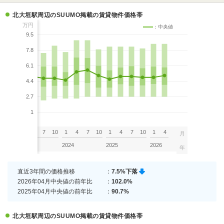
北大垣駅周辺のSUUMO掲載の賃貸物件価格帯
万円
：中央値
9.5
7.8
6.1
4.4
2.7
1
7
10
1
4
7
10
1
4
7
10
1
4
7
10
1
4
月
2023
2024
2025
2026
年
直近3年間の価格推移
：
7.5%下落
2026年04月中央値の前年比
：
102.0%
2025年04月中央値の前年比
：
90.7%
北大垣駅周辺のSUUMO掲載の賃貸物件価格帯