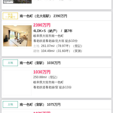
中古
南一色町（北大垣駅） 2390万円
一戸建て
2390万円
4LDK+S（納戸） / 築7年
岐阜県大垣市南一色町
養老鉄道養老線/北大垣 徒歩10分
土地
261.07m
（78.97坪）（登記）
2
建物
104.49m
（31.60坪）（実測）
2
南一色町（室駅） 1030万円
土地
1030万円
250.88m
（登記）
2
岐阜県大垣市南一色町
養老鉄道養老線/室 徒歩13分
南一色町（室駅） 1075万円
土地