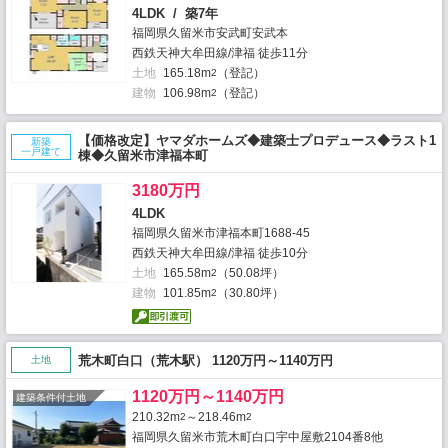
4LDK / 築7年
福岡県久留米市安武町安武本
西鉄天神大牟田線/津福 徒歩11分
土地
165.18m
（登記）
2
建物
106.98m
（登記）
2
【価格改定】ヤマダホームズ◆建築士プロデュース◆ラスト1
新築
一戸建て
棟◆久留米市津福本町
3180万円
4LDK
福岡県久留米市津福本町1688-45
西鉄天神大牟田線/津福 徒歩10分
土地
165.58m
（50.08坪）
2
建物
101.85m
（30.80坪）
2
荒木町白口（荒木駅） 1120万円～1140万円
土地
1120万円～1140万円
建築条件付土地
210.32m
～218.46m
2
2
福岡県久留米市荒木町白口宇中屋敷2104番8他