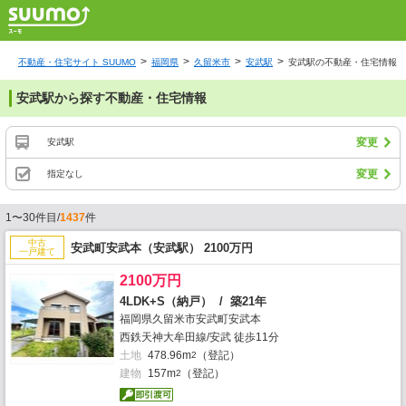
不動産・住宅サイト SUUMO
福岡県
久留米市
安武駅
安武駅の不動産・住宅情報
安武駅から探す不動産・住宅情報
変更
安武駅
変更
指定なし
1〜30件目/
1437
件
中古
安武町安武本（安武駅） 2100万円
一戸建て
2100万円
4LDK+S（納戸） / 築21年
福岡県久留米市安武町安武本
西鉄天神大牟田線/安武 徒歩11分
土地
478.96m
（登記）
2
建物
157m
（登記）
2