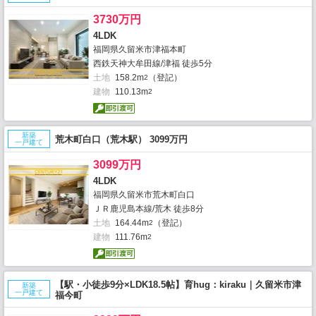
3730万円
4LDK
福岡県久留米市津福本町
西鉄天神大牟田線/津福 徒歩5分
土地
158.2m
（登記）
2
建物
110.13m
2
新築
荒木町白口（荒木駅） 3099万円
一戸建て
3099万円
4LDK
福岡県久留米市荒木町白口
ＪＲ鹿児島本線/荒木 徒歩8分
土地
164.44m
（登記）
2
建物
111.76m
2
【駅・小徒歩9分×LDK18.5帖】育hug：kiraku｜久留米市津
新築
一戸建て
福今町