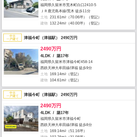
福岡県久留米市荒木町白口2410-5
ＪＲ鹿児島本線/荒木 徒歩11分
土地
231.61m
（70.06坪）（登記）
2
建物
132.24m
（40.00坪）（登記）
2
中古
津福今町（津福駅） 2490万円
一戸建て
2490万円
4LDK / 築17年
福岡県久留米市津福今町458-14
西鉄天神大牟田線/津福 徒歩9分
土地
169.14m
（登記）
2
建物
104.61m
（登記）
2
中古
津福今町（津福駅） 2490万円
一戸建て
2490万円
4LDK / 築17年
福岡県久留米市津福今町
西鉄天神大牟田線/津福 徒歩8分
土地
169.14m
（51.16坪）
2
2