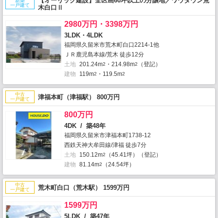
【オーリック建設】全区画60坪以上の分譲地／ワウタウン荒
新築
一戸建て
木白口Ⅱ
2980万円・3398万円
3LDK・4LDK
福岡県久留米市荒木町白口2214‐1他
ＪＲ鹿児島本線/荒木 徒歩12分
土地
201.24m
・214.98m
（登記）
2
2
建物
119m
・119.5m
2
2
中古
津福本町（津福駅） 800万円
一戸建て
800万円
4DK / 築48年
福岡県久留米市津福本町1738-12
西鉄天神大牟田線/津福 徒歩7分
土地
150.12m
（45.41坪）（登記）
2
建物
81.14m
（24.54坪）
2
中古
荒木町白口（荒木駅） 1599万円
一戸建て
1599万円
5LDK / 築47年