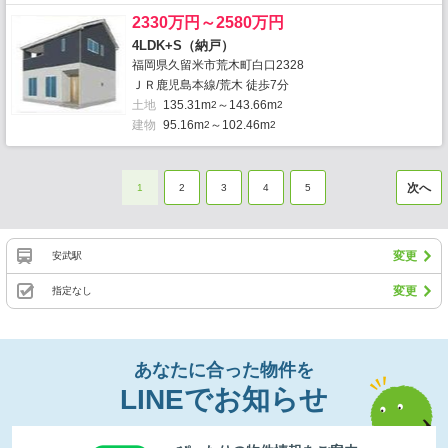
2330万円～2580万円
4LDK+S（納戸）
福岡県久留米市荒木町白口2328
ＪＲ鹿児島本線/荒木 徒歩7分
土地
135.31m
～143.66m
2
2
建物
95.16m
～102.46m
2
2
次へ
1
2
3
4
5
変更
安武駅
変更
指定なし
あなたに合った物件を
LINEでお知らせ