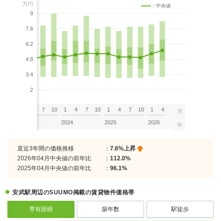
万円
：中央値
9
7.6
6.2
4.8
3.4
2
7
10
1
4
7
10
1
4
7
10
1
4
7
10
1
4
月
2023
2024
2025
2026
年
直近3年間の価格推移
：
7.6%上昇
2026年04月中央値の前年比
：
112.0%
2025年04月中央値の前年比
：
96.1%
安武駅周辺のSUUMO掲載の賃貸物件価格帯
専有面積
築年数
駅徒歩