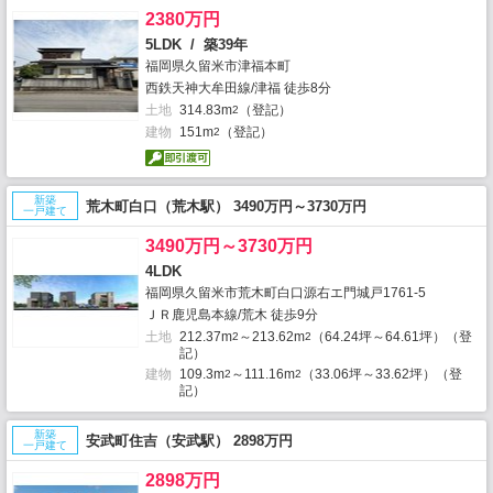
2380万円
5LDK / 築39年
福岡県久留米市津福本町
西鉄天神大牟田線/津福 徒歩8分
土地
314.83m
（登記）
2
建物
151m
（登記）
2
新築
荒木町白口（荒木駅） 3490万円～3730万円
一戸建て
3490万円～3730万円
4LDK
福岡県久留米市荒木町白口源右エ門城戸1761-5
ＪＲ鹿児島本線/荒木 徒歩9分
土地
212.37m
～213.62m
（64.24坪～64.61坪）（登
2
2
記）
建物
109.3m
～111.16m
（33.06坪～33.62坪）（登
2
2
記）
新築
安武町住吉（安武駅） 2898万円
一戸建て
2898万円