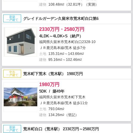
建物
108.48m
（32.81坪）（実測）
2
新築
グレイドルガーデン久留米市荒木町白口第6
一戸建て
2330万円・2580万円
4LDK～4LDK+S（納戸）
福岡県久留米市荒木町白口2328-10
ＪＲ鹿児島本線/荒木 徒歩7分
土地
135.31m
～143.66m
2
2
建物
95.16m
～102.46m
2
2
中古
荒木町下荒木（荒木駅） 1980万円
一戸建て
1980万円
5DK / 築49年
福岡県久留米市荒木町下荒木
ＪＲ鹿児島本線/荒木 徒歩11分
土地
793.04m
2
建物
134.26m
（登記）
2
新築
荒木町白口（荒木駅） 2330万円～2580万円
一戸建て