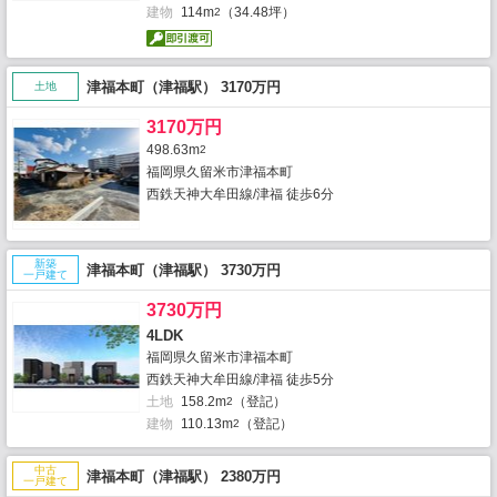
建物
114m
（34.48坪）
2
津福本町（津福駅） 3170万円
土地
3170万円
498.63m
2
福岡県久留米市津福本町
西鉄天神大牟田線/津福 徒歩6分
新築
津福本町（津福駅） 3730万円
一戸建て
3730万円
4LDK
福岡県久留米市津福本町
西鉄天神大牟田線/津福 徒歩5分
土地
158.2m
（登記）
2
建物
110.13m
（登記）
2
中古
津福本町（津福駅） 2380万円
一戸建て