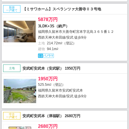
新築
【ミサワホーム】スペランツァ大善寺Ⅱ３号地
一戸建て
5878万円
3LDK+3S（納戸）
福岡県久留米市大善寺町宮本字北烏３６５番１２
西鉄天神大牟田線/安武 徒歩9分
土地
214.72m
（登記）
2
建物
94.1m
2
安武町安武本（安武駅） 1950万円
土地
1950万円
525.5m
（登記）
2
福岡県久留米市安武町安武本
西鉄天神大牟田線/安武 徒歩9分
中古
安武町安武本（津福駅） 2680万円
一戸建て
2680万円