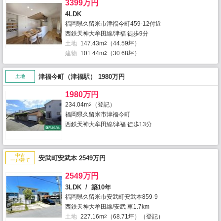
3399万円
4LDK
福岡県久留米市津福今町459-12付近
西鉄天神大牟田線/津福 徒歩9分
土地
147.43m
（44.59坪）
2
建物
101.44m
（30.68坪）
2
津福今町（津福駅） 1980万円
土地
1980万円
234.04m
（登記）
2
福岡県久留米市津福今町
西鉄天神大牟田線/津福 徒歩13分
中古
安武町安武本 2549万円
一戸建て
2549万円
3LDK / 築10年
福岡県久留米市安武町安武本859-9
西鉄天神大牟田線/安武 車1.7km
土地
227.16m
（68.71坪）（登記）
2