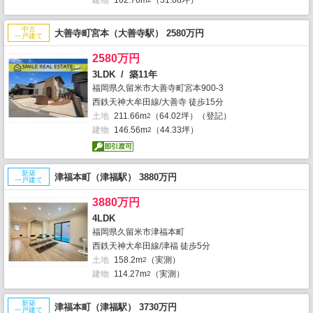
建物
102.76m
（31.08坪）
中古
大善寺町宮本（大善寺駅） 2580万円
一戸建て
2580万円
3LDK / 築11年
福岡県久留米市大善寺町宮本900-3
西鉄天神大牟田線/大善寺 徒歩15分
土地
211.66m
（64.02坪）（登記）
2
建物
146.56m
（44.33坪）
2
新築
津福本町（津福駅） 3880万円
一戸建て
3880万円
4LDK
福岡県久留米市津福本町
西鉄天神大牟田線/津福 徒歩5分
土地
158.2m
（実測）
2
建物
114.27m
（実測）
2
新築
津福本町（津福駅） 3730万円
一戸建て