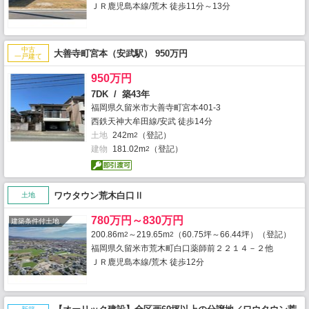
ＪＲ鹿児島本線/荒木 徒歩11分～13分
中古
大善寺町宮本（安武駅） 950万円
一戸建て
950万円
7DK / 築43年
福岡県久留米市大善寺町宮本401-3
西鉄天神大牟田線/安武 徒歩14分
土地
242m
（登記）
2
建物
181.02m
（登記）
2
ワウタウン荒木白口Ⅱ
土地
780万円～830万円
建築条件付土地
200.86m
～219.65m
（60.75坪～66.44坪）（登記）
2
2
福岡県久留米市荒木町白口薬師前２２１４－２他
ＪＲ鹿児島本線/荒木 徒歩12分