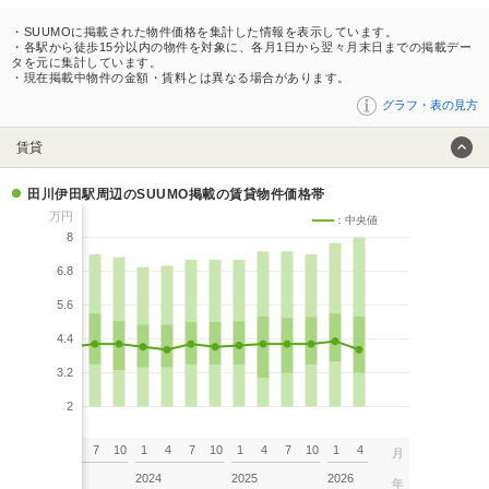
・SUUMOに掲載された物件価格を集計した情報を表示しています。
・各駅から徒歩15分以内の物件を対象に、各月1日から翌々月末日までの掲載デー
タを元に集計しています。
・現在掲載中物件の金額・賃料とは異なる場合があります。
グラフ・表の見方
賃貸
田川伊田駅周辺のSUUMO掲載の賃貸物件価格帯
万円
：中央値
8
6.8
5.6
4.4
3.2
2
7
10
1
4
7
10
1
4
7
10
1
4
7
10
1
4
月
2023
2024
2025
2026
年