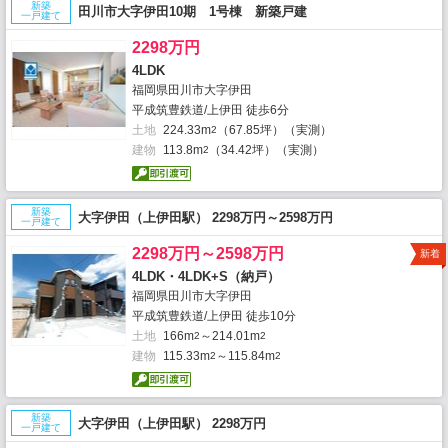
新築
田川市大字伊田10期 1号棟 新築戸建
一戸建て
2298万円
4LDK
福岡県田川市大字伊田
平成筑豊鉄道/上伊田 徒歩6分
土地
224.33m
（67.85坪）（実測）
2
建物
113.8m
（34.42坪）（実測）
2
新築
大字伊田（上伊田駅） 2298万円～2598万円
一戸建て
2298万円～2598万円
新着
4LDK・4LDK+S（納戸）
福岡県田川市大字伊田
平成筑豊鉄道/上伊田 徒歩10分
土地
166m
～214.01m
2
2
建物
115.33m
～115.84m
2
2
新築
大字伊田（上伊田駅） 2298万円
一戸建て