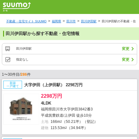
不動産・住宅サイト SUUMO
福岡県
田川市
田川伊田駅
田川伊田駅の不動産・住宅
田川伊田駅から探す不動産・住宅情報
変更
田川伊田駅
変更
指定なし
1〜30件目/
286
件
新築
大字伊田（上伊田駅） 2298万円
一戸建て
2298万円
4LDK
福岡県田川市大字伊田3842番3
平成筑豊鉄道/上伊田 徒歩10分
土地
166m
（50.21坪）（登記）
2
建物
115.53m
（34.94坪）
2