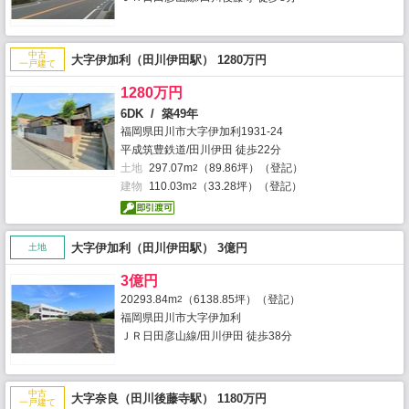
中古
大字伊加利（田川伊田駅） 1280万円
一戸建て
1280万円
6DK / 築49年
福岡県田川市大字伊加利1931-24
平成筑豊鉄道/田川伊田 徒歩22分
土地
297.07m
（89.86坪）（登記）
2
建物
110.03m
（33.28坪）（登記）
2
大字伊加利（田川伊田駅） 3億円
土地
3億円
20293.84m
（6138.85坪）（登記）
2
福岡県田川市大字伊加利
ＪＲ日田彦山線/田川伊田 徒歩38分
中古
大字奈良（田川後藤寺駅） 1180万円
一戸建て