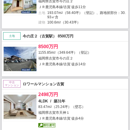
福岡県古賀市今の庄２
ＪＲ鹿児島本線/古賀 徒歩11分
土地
193.07m
（58.40坪）（登記）、路地状部分：30.
2
93㎡含
建物
100.6m
（30.43坪）
2
今の庄２（古賀駅） 8500万円
土地
8500万円
1155.85m
（349.64坪）（登記）
2
福岡県古賀市今の庄２
ＪＲ鹿児島本線/古賀 徒歩14分
中古
ロワールマンション古賀
マンション
2498万円
4LDK / 築31年
83.47m
（25.24坪）（壁芯）
2
福岡県古賀市天神１
ＪＲ鹿児島本線/古賀 徒歩4分