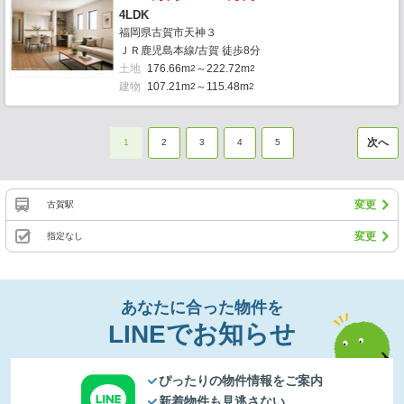
4LDK
福岡県古賀市天神３
ＪＲ鹿児島本線/古賀 徒歩8分
土地
176.66m
～222.72m
2
2
建物
107.21m
～115.48m
2
2
次へ
1
2
3
4
5
変更
古賀駅
変更
指定なし
あなたに合った物件を
LINEでお知らせ
ぴったりの物件情報をご案内
新着物件も見逃さない