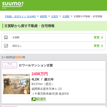
不動産・住宅サイト SUUMO
福岡県
古賀市
古賀駅
古賀駅の不動産・住宅情報
古賀駅から探す不動産・住宅情報
変更
古賀駅
変更
指定なし
1〜30件目/
1063
件
中古
ロワールマンション古賀
マンション
2498万円
4LDK / 築31年
83.57m
（壁芯）
2
福岡県古賀市天神１-13
ＪＲ鹿児島本線/古賀 徒歩5分