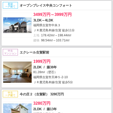
新築
オープンプレイス中央コンフォート
一戸建て
3499万円～3999万円
3LDK～4LDK
福岡県古賀市中央３
ＪＲ鹿児島本線/古賀 徒歩11分
土地
178.42m
～198.44m
2
2
建物
98.54m
～103.71m
2
2
中古
エクレール古賀駅前
マンション
1999万円
2LDK / 築38年
81.28m
（壁芯）
2
福岡県古賀市天神５-2-10
ＪＲ鹿児島本線/古賀 徒歩5分
中古
今の庄２（古賀駅） 3280万円
一戸建て
3280万円
2LDK / 築13年