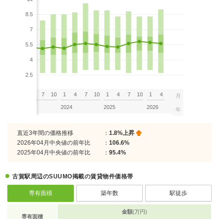
8.5
7
5.5
4
2.5
7
10
1
4
7
10
1
4
7
10
1
4
7
10
1
4
月
2023
2024
2025
2026
年
直近3年間の価格推移
：
1.8%上昇
2026年04月中央値の前年比
：
106.6%
2025年04月中央値の前年比
：
95.4%
古賀駅周辺のSUUMO掲載の賃貸物件価格帯
専有面積
築年数
駅徒歩
金額
(万円)
専有面積