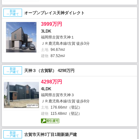
新築
オープンプレイス天神ダイレクト
一戸建て
3999万円
3LDK
福岡県古賀市天神１
ＪＲ鹿児島本線/古賀 徒歩3分
土地
94.67m
2
建物
87.52m
2
新築
天神３（古賀駅） 4298万円
一戸建て
4298万円
4LDK
福岡県古賀市天神３
ＪＲ鹿児島本線/古賀 徒歩8分
土地
176.66m
（登記）
2
建物
115.48m
（登記）
2
新築
古賀市天神3丁目1期新築戸建
一戸建て