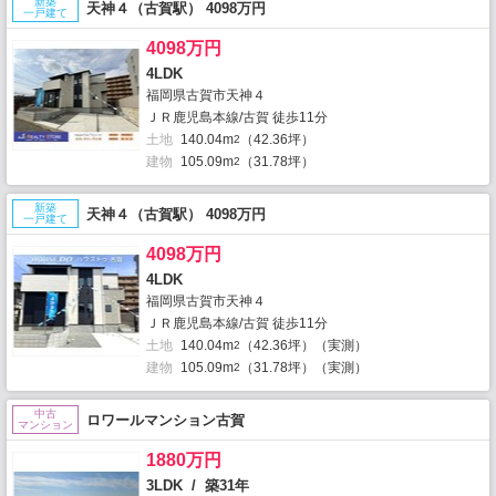
新築
天神４（古賀駅） 4098万円
一戸建て
4098万円
4LDK
福岡県古賀市天神４
ＪＲ鹿児島本線/古賀 徒歩11分
土地
140.04m
（42.36坪）
2
建物
105.09m
（31.78坪）
2
新築
天神４（古賀駅） 4098万円
一戸建て
4098万円
4LDK
福岡県古賀市天神４
ＪＲ鹿児島本線/古賀 徒歩11分
土地
140.04m
（42.36坪）（実測）
2
建物
105.09m
（31.78坪）（実測）
2
中古
ロワールマンション古賀
マンション
1880万円
3LDK / 築31年