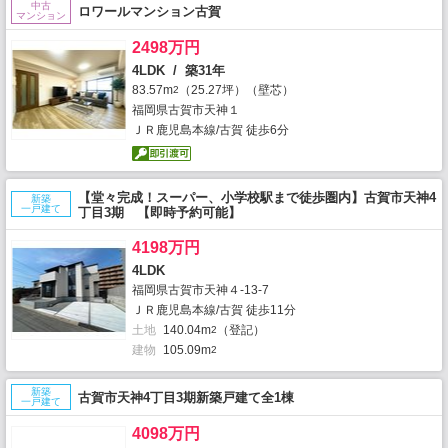
中古
ロワールマンション古賀
マンション
2498万円
4LDK / 築31年
83.57m
（25.27坪）（壁芯）
2
福岡県古賀市天神１
ＪＲ鹿児島本線/古賀 徒歩6分
【堂々完成！スーパー、小学校駅まで徒歩圏内】古賀市天神4
新築
一戸建て
丁目3期 【即時予約可能】
4198万円
4LDK
福岡県古賀市天神４-13-7
ＪＲ鹿児島本線/古賀 徒歩11分
土地
140.04m
（登記）
2
建物
105.09m
2
新築
古賀市天神4丁目3期新築戸建て全1棟
一戸建て
4098万円