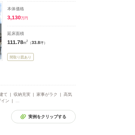
本体価格
3,130
万円
延床面積
111.78
2
33.8
m
（
坪）
間取り図あり
建て | 収納充実 | 家事がラク | 高気
イン | …
実例をクリップする