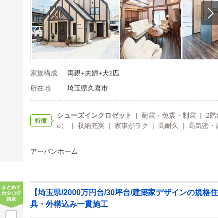
家族構成
両親+夫婦+犬1匹
所在地
埼玉県久喜市
シューズインクロゼット
| 耐震・免震・制震 | 2
特徴
o） | 収納充実 | 家事がラク | 高耐久 | 高気密・
アーバンホーム
【埼玉県/2000万円台/30坪台/建築家デザインの規
具・外構込み一貫施工