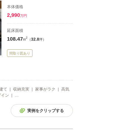
本体価格
2,990
万円
延床面積
108.47
2
32.8
m
（
坪）
間取り図あり
建て | 収納充実 | 家事がラク | 高気
イン | …
実例をクリップする