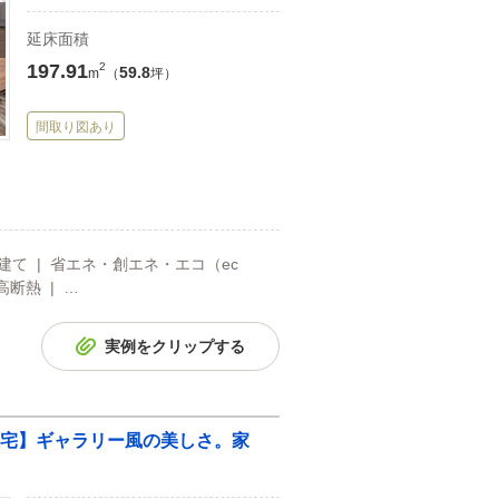
延床面積
197.91
2
59.8
m
（
坪）
間取り図あり
階建て | 省エネ・創エネ・エコ（ec
高断熱 | …
実例をクリップする
格住宅】ギャラリー風の美しさ。家