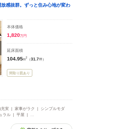
で開放感抜群。ずっと住み心地が変わ
本体価格
1,820
万円
延床面積
104.95
2
31.7
m
（
坪）
間取り図あり
納充実 | 家事がラク | シンプルモダ
ラル | 平屋 | …