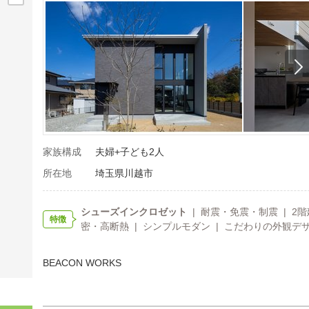
家族構成
夫婦+子ども2人
所在地
埼玉県川越市
シューズインクロゼット
| 耐震・免震・制震 | 2階
特徴
密・高断熱 | シンプルモダン | こだわりの外観デザ
BEACON WORKS