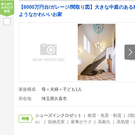
【6000万円台/ガレージ/間取り図】大きな中庭のあ
ようなかわいいお家
家族構成
母＋夫婦＋子ども1人
所在地
埼玉県久喜市
シューズインクロゼット
| 耐震・免震・制震 | 2
特徴
o） | 収納充実 | 家事がラク | 高耐久 | 高気密・