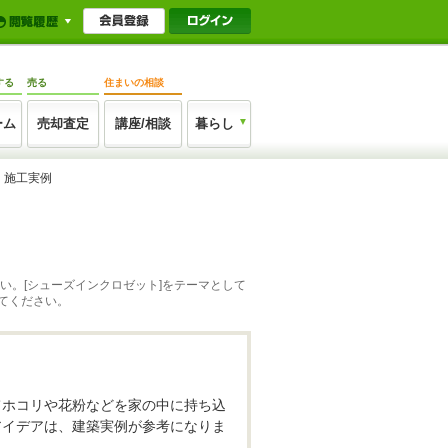
する
売る
住まいの相談
ーム
売却査定
講座/相談
暮らし
・施工実例
い。[シューズインクロゼット]をテーマとして
てください。
てホコリや花粉などを家の中に持ち込
アイデアは、建築実例が参考になりま