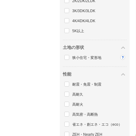
2K/2DK/2LDK
3K/3DK/3LDK
4K/4DK/4LDK
5K以上
土地の形状
狭小住宅・変形地
性能
耐震・免震・制震
高耐久
高耐火
高気密・高断熱
省エネ・創エネ・エコ（eco）
ZEH・Nearly ZEH