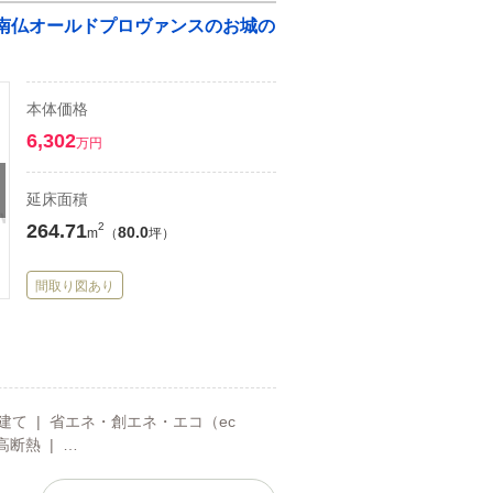
る南仏オールドプロヴァンスのお城の
本体価格
6,302
万円
延床面積
264.71
2
80.0
m
（
坪）
間取り図あり
階建て | 省エネ・創エネ・エコ（ec
高断熱 | …