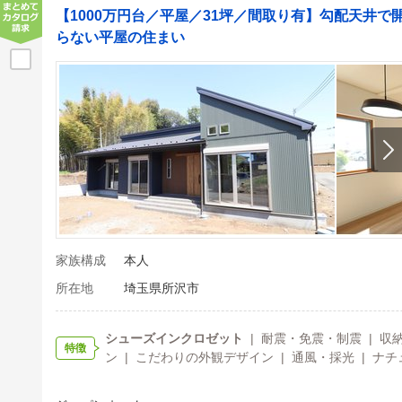
【1000万円台／平屋／31坪／間取り有】勾配天井
らない平屋の住まい
家族構成
本人
所在地
埼玉県所沢市
シューズインクロゼット
| 耐震・免震・制震 | 収
特徴
ン | こだわりの外観デザイン | 通風・採光 | ナチュ