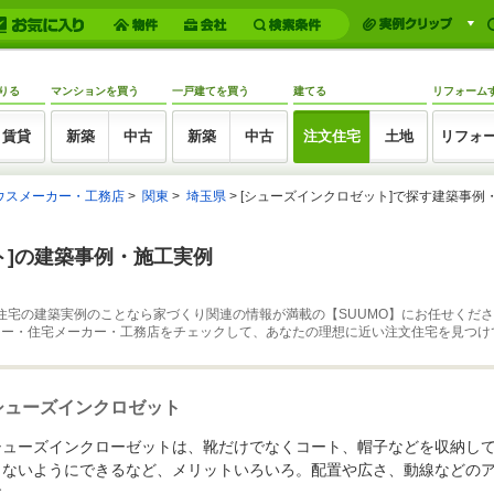
りる
マンションを買う
一戸建てを買う
建てる
リフォーム
賃貸
新築
中古
新築
中古
注文住宅
土地
リフォ
ウスメーカー・工務店
関東
埼玉県
[シューズインクロゼット]で探す建築事例
ト]の建築事例・施工実例
住宅の建築実例のことなら家づくり関連の情報が満載の【SUUMO】にお任せくださ
カー・住宅メーカー・工務店をチェックして、あなたの理想に近い注文住宅を見つけ
シューズインクロゼット
シューズインクローゼットは、靴だけでなくコート、帽子などを収納し
まないようにできるなど、メリットいろいろ。配置や広さ、動線などの
す。