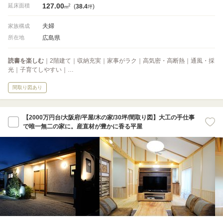
127.00
2
延床面積
(
38.4
)
m
坪
夫婦
家族構成
広島県
所在地
読書を楽しむ
｜2階建て｜収納充実｜家事がラク｜高気密・高断熱｜通風・採
光｜子育てしやすい｜…
間取り図あり
【2000万円台/大阪府/平屋/木の家/30坪/間取り図】大工の手仕事
で唯一無二の家に。産直材が豊かに香る平屋