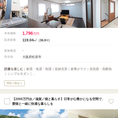
1,796
本体価格
万円
119.04
2
延床面積
(
36.0
)
m
坪
-
家族構成
大阪府松原市
所在地
読書を楽しむ
｜耐震・免震・制震｜収納充実｜家事がラク｜高気密・高断熱
｜シンプルモダン｜…
間取り図あり
【2000万円台／滋賀／猫と暮らす】日常が心豊かになる空間で、
愛猫と一緒に快適な暮らしを