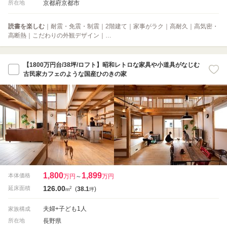
京都府京都市
所在地
読書を楽しむ
｜耐震・免震・制震｜2階建て｜家事がラク｜高耐久｜高気密・
高断熱｜こだわりの外観デザイン｜…
【1800万円台/38坪/ロフト】昭和レトロな家具や小道具がなじむ
古民家カフェのような国産ひのきの家
1,800
1,899
本体価格
万円
～
万円
126.00
2
延床面積
(
38.1
)
m
坪
夫婦+子ども1人
家族構成
長野県
所在地