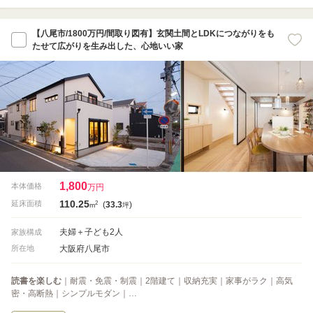
【八尾市/1800万円/間取り図有】玄関土間とLDKにつながりをも
たせて広がりを生み出した、心地いい家
1,800
本体価格
万円
110.25
2
延床面積
(
33.3
)
m
坪
夫婦＋子ども2人
家族構成
大阪府八尾市
所在地
読書を楽しむ
｜耐震・免震・制震｜2階建て｜収納充実｜家事がラク｜高気
密・高断熱｜シンプルモダン｜…