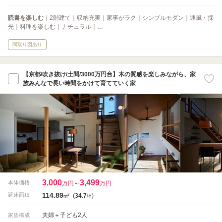
読書を楽しむ
｜2階建て｜収納充実｜家事がラク｜シンプルモダン｜通風・採
光｜料理を楽しむ｜ナチュラル｜…
間取り図あり
【京都/吹き抜け/土間/3000万円台】木の質感を楽しみながら、家
族みんなで長い時間をかけて育てていく家
3,000
3,499
本体価格
万円
～
万円
114.89
2
延床面積
(
34.7
)
m
坪
夫婦＋子ども2人
家族構成