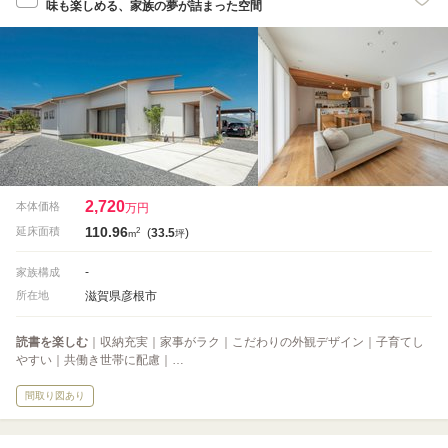
味も楽しめる、家族の夢が詰まった空間
2,720
本体価格
万円
110.96
2
延床面積
(
33.5
)
m
坪
-
家族構成
滋賀県彦根市
所在地
読書を楽しむ
｜収納充実｜家事がラク｜こだわりの外観デザイン｜子育てし
やすい｜共働き世帯に配慮｜…
間取り図あり