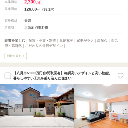
2,300
本体価格
万円
126.00
2
延床面積
(
38.1
)
m
坪
夫婦
家族構成
大阪府羽曳野市
所在地
読書を楽しむ
｜耐震・免震・制震｜収納充実｜家事がラク｜高耐久｜高気
密・高断熱｜こだわりの外観デザイン｜…
間取り図あり
【八尾市/2000万円台/間取図有】格調高いデザインと高い性能、
暮らしやすい工夫を盛り込んだ住まい