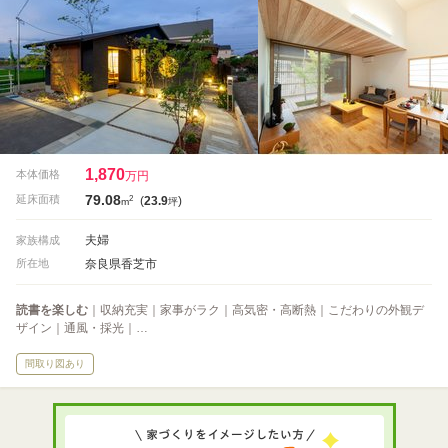
1,870
本体価格
万円
79.08
2
延床面積
(
23.9
)
m
坪
夫婦
家族構成
奈良県香芝市
所在地
読書を楽しむ
｜収納充実｜家事がラク｜高気密・高断熱｜こだわりの外観デ
ザイン｜通風・採光｜…
間取り図あり