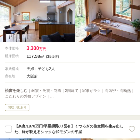
3,300
本体価格
万円
117.58
2
延床面積
(
35.5
)
m
坪
夫婦＋子ども2人
家族構成
大阪府
所在地
読書を楽しむ
｜耐震・免震・制震｜2階建て｜家事がラク｜高気密・高断熱｜
こだわりの外観デザイン｜…
間取り図あり
【奈良/1870万円/平屋/間取り図有】くつろぎの住空間を生み出し
た、緑が映えるシックな和モダンの平屋