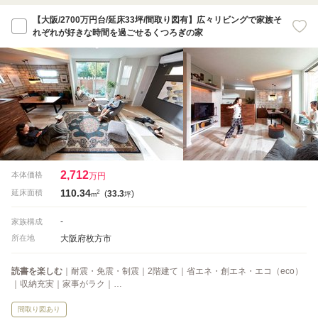
【大阪/2700万円台/延床33坪/間取り図有】広々リビングで家族そ
れぞれが好きな時間を過ごせるくつろぎの家
2,712
本体価格
万円
110.34
2
延床面積
(
33.3
)
m
坪
-
家族構成
大阪府枚方市
所在地
読書を楽しむ
｜耐震・免震・制震｜2階建て｜省エネ・創エネ・エコ（eco）
｜収納充実｜家事がラク｜…
間取り図あり