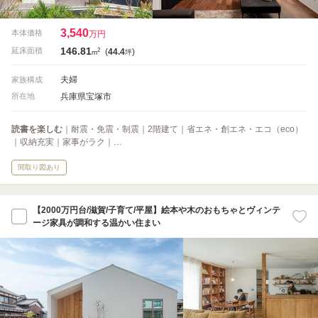
3,540
本体価格
万円
146.81
2
延床面積
(
44.4
)
m
坪
夫婦
家族構成
兵庫県宝塚市
所在地
読書を楽しむ
｜耐震・免震・制震｜2階建て｜省エネ・創エネ・エコ（eco）
｜収納充実｜家事がラク｜…
間取り図あり
【2000万円台/滋賀/子育て/平屋】絵本や木のおもちゃとヴィンテ
ージ家具が調和する温かい住まい