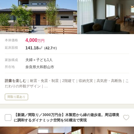
4,000
本体価格
万円
141.18
2
延床面積
(
42.7
)
m
坪
夫婦＋子ども1人
家族構成
奈良県大和郡山市
所在地
読書を楽しむ
｜耐震・免震・制震｜2階建て｜収納充実｜高気密・高断熱｜こ
だわりの外観デザイン｜…
間取り図あり
【新築／間取り／3000万円台】木製窓から緑の遊歩道。周辺環境
に調和するダイナミック空間をSE構法で実現