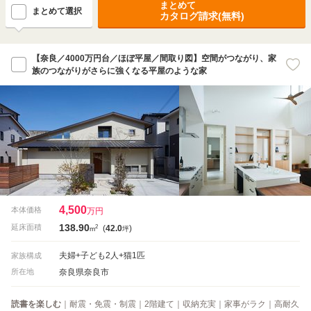
まとめて
まとめて選択
カタログ請求(無料)
【奈良／4000万円台／ほぼ平屋／間取り図】空間がつながり、家
族のつながりがさらに強くなる平屋のような家
4,500
本体価格
万円
138.90
2
延床面積
(
42.0
)
m
坪
夫婦+子ども2人+猫1匹
家族構成
奈良県奈良市
所在地
読書を楽しむ
｜耐震・免震・制震｜2階建て｜収納充実｜家事がラク｜高耐久