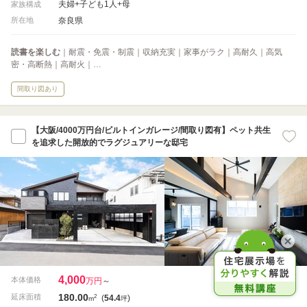
夫婦+子ども1人+母
家族構成
奈良県
所在地
読書を楽しむ
｜耐震・免震・制震｜収納充実｜家事がラク｜高耐久｜高気
密・高断熱｜高耐火｜…
間取り図あり
【大阪/4000万円台/ビルトインガレージ/間取り図有】ペット共生
を追求した開放的でラグジュアリーな邸宅
4,000
本体価格
万円
～
180.00
2
延床面積
(
54.4
)
m
坪