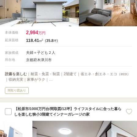
2,994
本体価格
万円
118.41
2
延床面積
(
35.8
)
m
坪
夫婦＋子ども２人
家族構成
京都府木津川市
所在地
読書を楽しむ
｜耐震・免震・制震｜2階建て｜省エネ・創エネ・エコ（eco）
｜収納充実｜家事がラク｜…
間取り図あり
【松原市/1000万円台/間取図/12坪】ライフスタイルに合った暮ら
しを楽しむ狭小3階建てインナーガレージの家