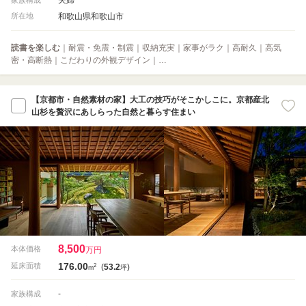
和歌山県和歌山市
所在地
読書を楽しむ
｜耐震・免震・制震｜収納充実｜家事がラク｜高耐久｜高気
密・高断熱｜こだわりの外観デザイン｜…
【京都市・自然素材の家】大工の技巧がそこかしこに。京都産北
山杉を贅沢にあしらった自然と暮らす住まい
8,500
本体価格
万円
176.00
2
延床面積
(
53.2
)
m
坪
-
家族構成