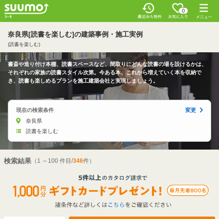
0
奈良県[読書を楽しむ]の建築事例・施工実例
(読書を楽しむ)
書斎や造り付け本棚、読書スペースなど、間取りにどんな読書の場を設けるかは、
それぞれの家族の読書スタイル次第。今ある本、これから増えていく本を収納で
き、読書も楽しめるプランを施工建築会社と実現しましょう。
現在の検索条件
変更
奈良県
読書を楽しむ
検索結果
（1 ～100 件目/
346
件）