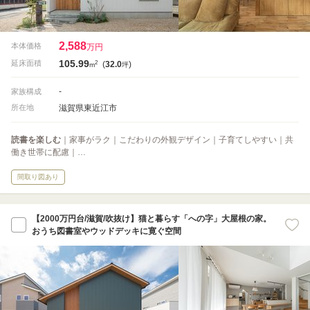
2,588
本体価格
万円
105.99
2
延床面積
(
32.0
)
m
坪
-
家族構成
滋賀県東近江市
所在地
読書を楽しむ
｜家事がラク｜こだわりの外観デザイン｜子育てしやすい｜共
働き世帯に配慮｜…
間取り図あり
【2000万円台/滋賀/吹抜け】猫と暮らす「への字」大屋根の家。
おうち図書室やウッドデッキに寛ぐ空間