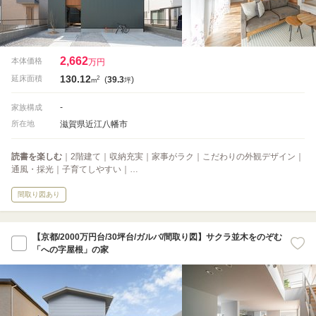
2,662
本体価格
万円
130.12
2
延床面積
(
39.3
)
m
坪
-
家族構成
滋賀県近江八幡市
所在地
読書を楽しむ
｜2階建て｜収納充実｜家事がラク｜こだわりの外観デザイン｜
通風・採光｜子育てしやすい｜…
間取り図あり
【京都/2000万円台/30坪台/ガルバ/間取り図】サクラ並木をのぞむ
「への字屋根」の家