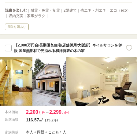
読書を楽しむ
｜耐震・免震・制震｜2階建て｜省エネ・創エネ・エコ（eco）
｜収納充実｜家事がラク｜…
間取り図あり
【2,000万円台/長期優良住宅/店舗併用/大阪府】ネイルサロンを併
設 国産無垢材で光溢れる和洋折衷の木の家
2,200
2,299
本体価格
万円
～
万円
116.57
2
延床面積
(
35.2
)
m
坪
本人＋両親＋こども１人
家族構成