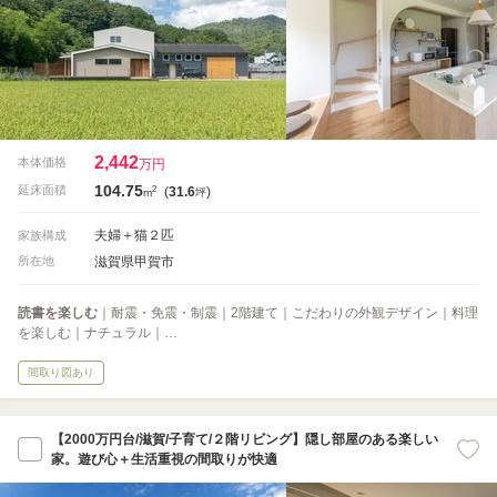
2,442
本体価格
万円
104.75
2
延床面積
(
31.6
)
m
坪
夫婦＋猫２匹
家族構成
滋賀県甲賀市
所在地
読書を楽しむ
｜耐震・免震・制震｜2階建て｜こだわりの外観デザイン｜料理
を楽しむ｜ナチュラル｜…
間取り図あり
【2000万円台/滋賀/子育て/２階リビング】隠し部屋のある楽しい
家。遊び心＋生活重視の間取りが快適