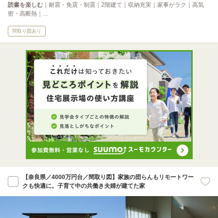
読書を楽しむ
｜耐震・免震・制震｜2階建て｜収納充実｜家事がラク｜高気
密・高断熱｜…
間取り図あり
【奈良県／4000万円台／間取り図】家族の団らんもリモートワー
クも快適に。子育て中の共働き夫婦が建てた家