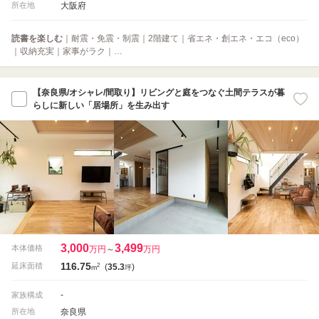
大阪府
所在地
読書を楽しむ
｜耐震・免震・制震｜2階建て｜省エネ・創エネ・エコ（eco）
｜収納充実｜家事がラク｜…
【奈良県/オシャレ/間取り】リビングと庭をつなぐ土間テラスが暮
らしに新しい「居場所」を生み出す
3,000
3,499
本体価格
万円
～
万円
116.75
2
延床面積
(
35.3
)
m
坪
-
家族構成
奈良県
所在地