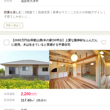
滋賀県大津市
所在地
読書を楽しむ
｜2階建て｜収納充実｜家事がラク｜こだわりの外観デザイン｜
子育てしやすい｜…
間取り図あり
【2000万円台/和歌山県/木の家/30坪台】上質な龍神材をふんだん
に使用。木は生きていると実感する平屋住宅
2,200
本体価格
万円
117.60
2
延床面積
(
35.5
)
m
坪
夫婦
家族構成