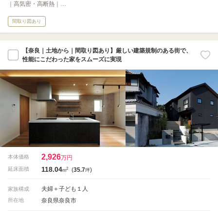
｜高気密・高断熱｜…
間取り図あり
【奈良｜土地から｜間取り図あり】厳しい建築規制のある街で、
性能にこだわった家をスムーズに実現
2,926
本体価格
万円
118.04
2
延床面積
(
35.7
)
m
坪
夫婦＋子ども１人
家族構成
奈良県奈良市
所在地