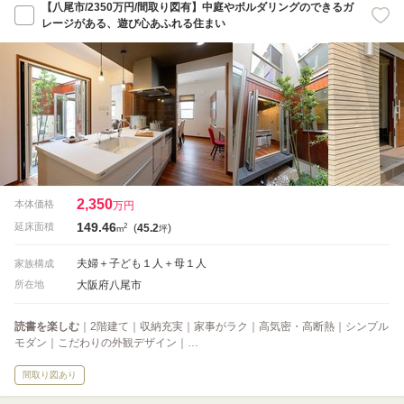
【八尾市/2350万円/間取り図有】中庭やボルダリングのできるガ
レージがある、遊び心あふれる住まい
2,350
本体価格
万円
149.46
2
延床面積
(
45.2
)
m
坪
夫婦＋子ども１人＋母１人
家族構成
大阪府八尾市
所在地
読書を楽しむ
｜2階建て｜収納充実｜家事がラク｜高気密・高断熱｜シンプル
モダン｜こだわりの外観デザイン｜…
間取り図あり