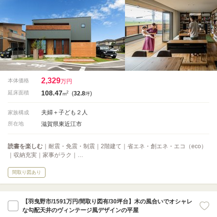
2,329
本体価格
万円
108.47
2
延床面積
(
32.8
)
m
坪
夫婦＋子ども２人
家族構成
滋賀県東近江市
所在地
読書を楽しむ
｜耐震・免震・制震｜2階建て｜省エネ・創エネ・エコ（eco）
｜収納充実｜家事がラク｜…
間取り図あり
【羽曳野市/1591万円/間取り図有/30坪台】木の風合いでオシャレ
な勾配天井のヴィンテージ風デザインの平屋