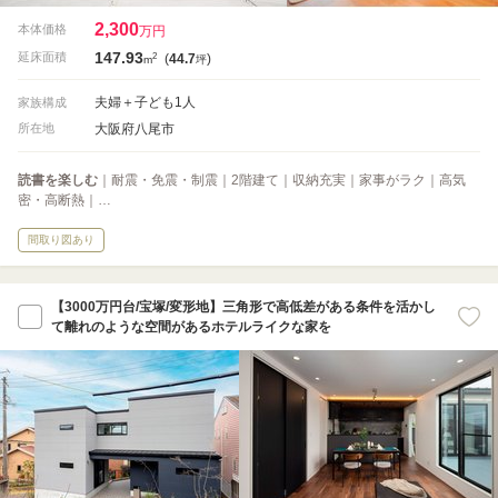
2,300
本体価格
万円
147.93
2
延床面積
(
44.7
)
m
坪
夫婦＋子ども1人
家族構成
大阪府八尾市
所在地
読書を楽しむ
｜耐震・免震・制震｜2階建て｜収納充実｜家事がラク｜高気
密・高断熱｜…
間取り図あり
【3000万円台/宝塚/変形地】三角形で高低差がある条件を活かし
て離れのような空間があるホテルライクな家を