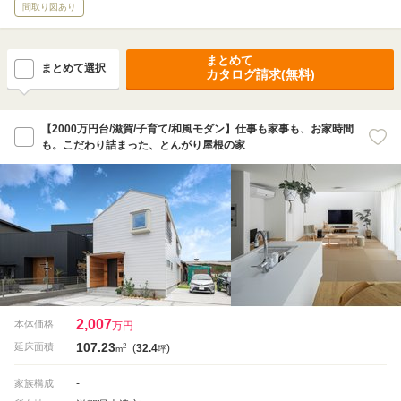
間取り図あり
まとめて
まとめて選択
カタログ請求(無料)
【2000万円台/滋賀/子育て/和風モダン】仕事も家事も、お家時間
も。こだわり詰まった、とんがり屋根の家
2,007
本体価格
万円
107.23
2
延床面積
(
32.4
)
m
坪
-
家族構成