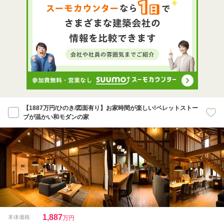
【1887万円/ひのき/図面有り】お家時間が楽しい!ペレットストー
ブが温かい和モダンの家
1,887
本体価格
万円