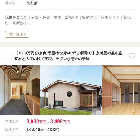
京都府
所在地
読書を楽しむ
｜耐震・免震・制震｜2階建て｜収納充実｜家事がラク｜高気
密・高断熱｜…
間取り図あり
【3000万円台/奈良/平屋/木の家/40坪台/間取り】京町屋の趣を産
直材と大工の技で実現。モダンな意匠の平屋
3,000
3,499
本体価格
万円
～
万円
143.46
2
延床面積
(
43.3
)
m
坪