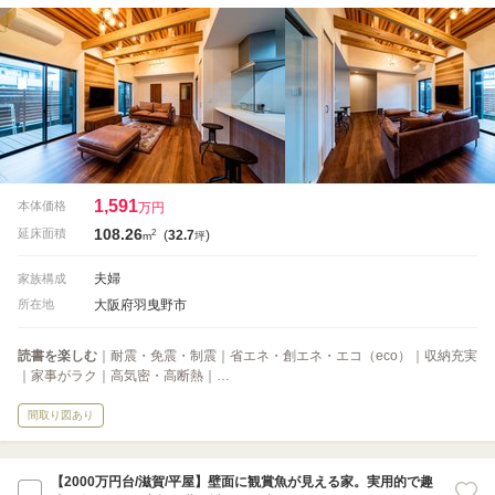
1,591
本体価格
万円
108.26
2
延床面積
(
32.7
)
m
坪
夫婦
家族構成
大阪府羽曳野市
所在地
読書を楽しむ
｜耐震・免震・制震｜省エネ・創エネ・エコ（eco）｜収納充実
｜家事がラク｜高気密・高断熱｜…
間取り図あり
【2000万円台/滋賀/平屋】壁面に観賞魚が見える家。実用的で趣