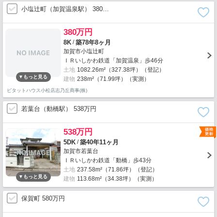
小塩辻町（加賀温泉駅） 380…
380万円
/
8K
築78年8ヶ月
加賀市小塩辻町
ＩＲいしかわ鉄道「加賀温泉」歩46分
土地
1082.26m²（327.38坪）（登記）
建物
238m²（71.99坪）（実測）
ピタットハウス小松店志乃丘商事(株)
若葉台（動橋駅） 538万円
538万円
/
5DK
築40年11ヶ月
加賀市若葉台
ＩＲいしかわ鉄道「動橋」歩43分
土地
237.58m²（71.86坪）（登記）
建物
113.68m²（34.38坪）（実測）
保賀町 580万円