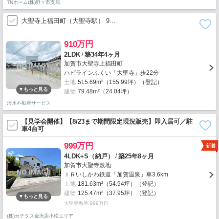
TNホーム(株)野々市支店
大聖寺上福田町（大聖寺駅） 9…
910万円
/
2LDK
築34年4ヶ月
加賀市大聖寺上福田町
ハピラインふくい「大聖寺」歩22分
土地
515.69m²（155.99坪）（登記）
建物
79.48m²（24.04坪）
清水不動産サービス
【見学会開催】【8/23まで期間限定現況販売】即入居可／駐
車4台可
999万円
/
4LDK+S（納戸）
築25年8ヶ月
加賀市大聖寺敷地
ＩＲいしかわ鉄道「加賀温泉」車3.6km
土地
181.63m²（54.94坪）（登記）
建物
125.47m²（37.95坪）（登記）
大聖寺敷地 999万円
(株)カチタス金沢店小松エリア