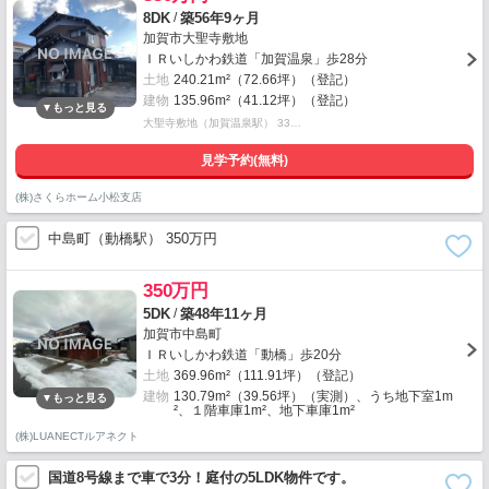
/
8DK
築56年9ヶ月
加賀市大聖寺敷地
ＩＲいしかわ鉄道「加賀温泉」歩28分
土地
240.21m²（72.66坪）（登記）
建物
135.96m²（41.12坪）（登記）
大聖寺敷地（加賀温泉駅） 33…
見学予約(無料)
(株)さくらホーム小松支店
中島町（動橋駅） 350万円
350万円
/
5DK
築48年11ヶ月
加賀市中島町
ＩＲいしかわ鉄道「動橋」歩20分
土地
369.96m²（111.91坪）（登記）
建物
130.79m²（39.56坪）（実測）、うち地下室1m
²、１階車庫1m²、地下車庫1m²
(株)LUANECTルアネクト
国道8号線まで車で3分！庭付の5LDK物件です。