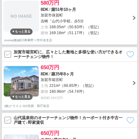
580万円
/
8DK
築51年10ヶ月
加賀市保賀町
吉崎「山代小学校」歩5分
土地
168.05m²（50.83坪）（登記）
建物
169.18m²（51.17坪）（登記）
rooms(株)絹川商事野々市中央支店
加賀市箱宮町に、広々とした敷地と多様な使い方ができるオ
ーナーチェンジ物件！
650万円
/
8DK
築35年8ヶ月
加賀市箱宮町
土地
221m²（66.85坪）（登記）
建物
180.96m²（54.74坪）
箱宮町 650万円
(株)クラスコ GO売買・県庁前店
山代温泉街のオーナーチェンジ物件！カーポート付き中古一
戸建て♪即家賃収
650万円