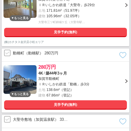
ＩＲいしかわ鉄道「大聖寺」歩29分
土地
171.81m²（51.97坪）
建物
105.96m²（32.05坪）
大聖寺三ツ町錦城ケ丘（大聖寺駅…
見学予約(無料)
(株)カチタス金沢店小松エリア
動橋町（動橋駅） 280万円
280万円
/
4K
築44年3ヶ月
加賀市動橋町
ＩＲいしかわ鉄道「動橋」歩3分
土地
138.6m²（登記）
建物
67.86m²（登記）
見学予約(無料)
大聖寺敷地（加賀温泉駅） 33…