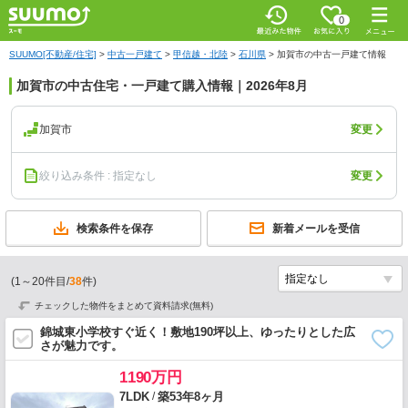
0
SUUMO[不動産/住宅]
>
中古一戸建て
>
甲信越・北陸
>
石川県
>
加賀市の中古一戸建て情報
加賀市の中古住宅・一戸建て購入情報｜2026年8月
加賀市
変更
絞り込み条件 : 指定なし
変更
検索条件を保存
新着メールを受信
(
1
～
20
件目/
38
件)
チェックした物件をまとめて資料請求(無料)
錦城東小学校すぐ近く！敷地190坪以上、ゆったりとした広
さが魅力です。
1190万円
/
7LDK
築53年8ヶ月