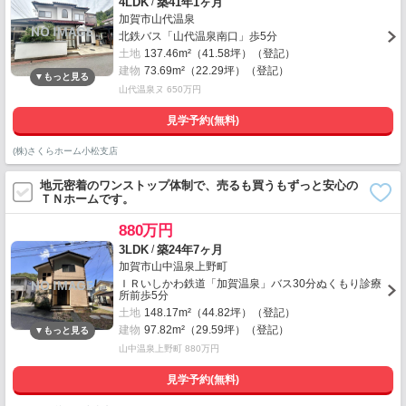
/
4LDK
築41年1ヶ月
加賀市山代温泉
北鉄バス「山代温泉南口」歩5分
土地
137.46m²（41.58坪）（登記）
建物
73.69m²（22.29坪）（登記）
山代温泉ヌ 650万円
見学予約(無料)
(株)さくらホーム小松支店
地元密着のワンストップ体制で、売るも買うもずっと安心の
ＴＮホームです。
880万円
/
3LDK
築24年7ヶ月
加賀市山中温泉上野町
ＩＲいしかわ鉄道「加賀温泉」バス30分ぬくもり診療
所前歩5分
土地
148.17m²（44.82坪）（登記）
建物
97.82m²（29.59坪）（登記）
山中温泉上野町 880万円
見学予約(無料)