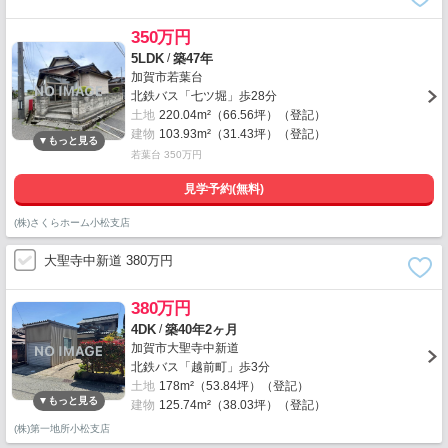
350万円
/
5LDK
築47年
加賀市若葉台
北鉄バス「七ツ堀」歩28分
土地
220.04m²（66.56坪）（登記）
建物
103.93m²（31.43坪）（登記）
若葉台 350万円
見学予約(無料)
(株)さくらホーム小松支店
大聖寺中新道 380万円
380万円
/
4DK
築40年2ヶ月
加賀市大聖寺中新道
北鉄バス「越前町」歩3分
土地
178m²（53.84坪）（登記）
建物
125.74m²（38.03坪）（登記）
(株)第一地所小松支店