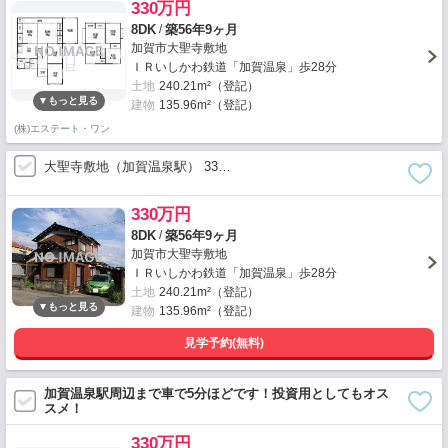
330万円
/
8DK
築56年9ヶ月
加賀市大聖寺敷地
ＩＲいしかわ鉄道「加賀温泉」歩28分
土地
240.21m²（登記）
建物
135.96m²（登記）
(株)エステート・ワン
大聖寺敷地（加賀温泉駅） 33…
330万円
/
8DK
築56年9ヶ月
加賀市大聖寺敷地
ＩＲいしかわ鉄道「加賀温泉」歩28分
土地
240.21m²（登記）
建物
135.96m²（登記）
見学予約(無料)
加賀温泉駅周辺まで車で5分ほどです！投資用としてもオス
スメ！
330万円