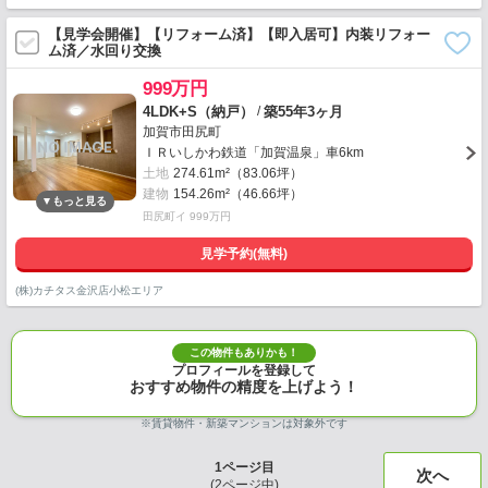
【見学会開催】【リフォーム済】【即入居可】内装リフォー
ム済／水回り交換
999万円
/
4LDK+S（納戸）
築55年3ヶ月
加賀市田尻町
ＩＲいしかわ鉄道「加賀温泉」車6km
土地
274.61m²（83.06坪）
建物
154.26m²（46.66坪）
田尻町イ 999万円
見学予約(無料)
(株)カチタス金沢店小松エリア
この物件もありかも！
プロフィールを登録して
おすすめ物件の精度を上げよう！
※賃貸物件・新築マンションは対象外です
1
ページ目
次へ
(
2
ページ中)