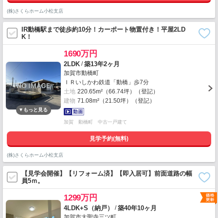
(株)さくらホーム小松支店
IR動橋駅まで徒歩約10分！カーポート物置付き！平屋2LD
K！
1690万円
/
2LDK
築13年2ヶ月
加賀市動橋町
ＩＲいしかわ鉄道「動橋」歩7分
土地
220.65m²（66.74坪）（登記）
建物
71.08m²（21.50坪）（登記）
加賀 動橋町 中古一戸建て
見学予約(無料)
(株)さくらホーム小松支店
【見学会開催】【リフォーム済】【即入居可】前面道路の幅
員5ｍ。
1299万円
/
4LDK+S（納戸）
築40年10ヶ月
加賀市大聖寺三ツ町