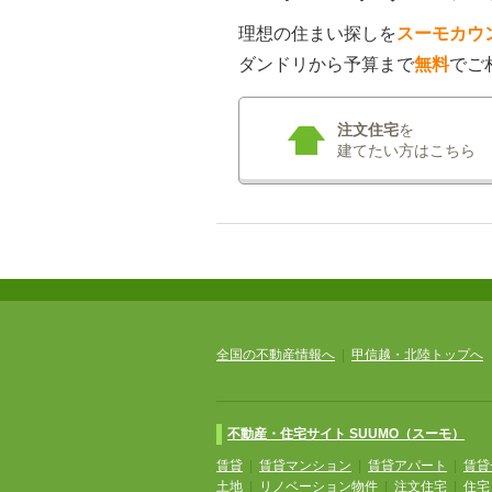
理想の住まい探しを
スーモカウ
ダンドリから予算まで
無料
でご
注文住宅
を
建てたい方はこちら
全国の不動産情報へ
|
甲信越・北陸トップへ
不動産・住宅サイト SUUMO（スーモ）
賃貸
|
賃貸マンション
|
賃貸アパート
|
賃貸
土地
|
リノベーション物件
|
注文住宅
|
住宅