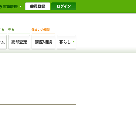
する
売る
住まいの相談
ーム
売却査定
講座/相談
暮らし