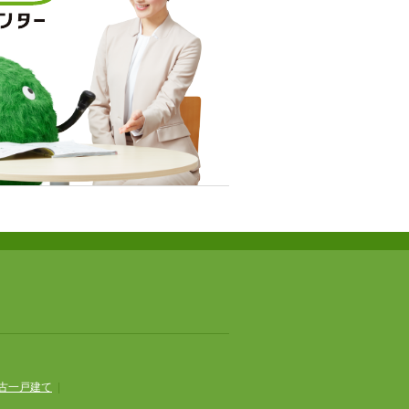
古一戸建て
|