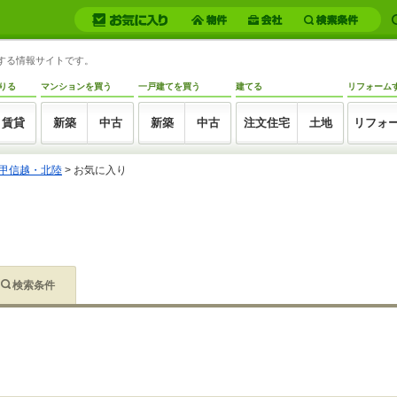
トする情報サイトです。
りる
マンションを買う
一戸建てを買う
建てる
リフォーム
賃貸
新築
中古
新築
中古
注文住宅
土地
リフォ
甲信越・北陸
>
お気に入り
検索条件