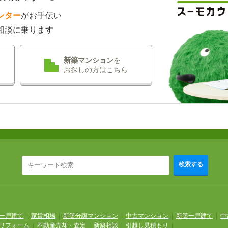
ンター
がお手伝い
相談に乗ります
新築マンション
を
お探しの方はこちら
検索する
一戸建て
|
家賃相場
|
新築分譲マンション
|
中古マンション
|
新築一戸建て
|
中
リフォーム
|
不動産売却・査定
|
新築相談
|
引越し見積もり
|