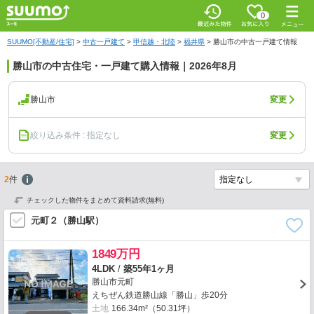
0
SUUMO[不動産/住宅]
>
中古一戸建て
>
甲信越・北陸
>
福井県
>
勝山市の中古一戸建て情報
勝山市の中古住宅・一戸建て購入情報｜2026年8月
勝山市
変更
絞り込み条件 : 指定なし
変更
2
件
チェックした物件をまとめて資料請求(無料)
元町２（勝山駅）
1849万円
4LDK
/
築55年1ヶ月
勝山市元町
えちぜん鉄道勝山線「勝山」歩20分
土地
166.34m²（50.31坪）