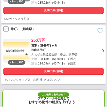
建物
135.02m²（40.84坪）
見学予約(無料)
(株)カチタス福井店
元町３（勝山駅）
250万円
3DK
/
築49年9ヶ月
勝山市元町
えちぜん鉄道勝山線「勝山」歩20分
土地
188.13m²（56.90坪）（登記）
建物
134.69m²（40.74坪）（登記）
見学予約(無料)
アパマンショップ福井北店(株)クロダハウス
この物件もありかも！
プロフィールを登録して
おすすめ物件の精度を上げよう！