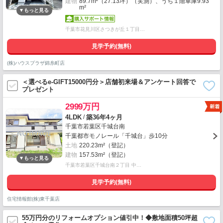
建物
89.7m²（27.13坪）（実測）、うち１階車庫9.93
m²
千葉市花見川区さつきが丘１丁目…
見学予約(無料)
(株)ハウスプラザ錦糸町店
＜選べるe-GIFT15000円分＞店舗初来場＆アンケート回答で
プレゼント
2999万円
/
4LDK
築36年4ヶ月
千葉市若葉区千城台南
千葉都市モノレール「千城台」歩10分
土地
220.23m²（登記）
建物
157.53m²（登記）
千葉市若葉区千城台南２丁目 中…
見学予約(無料)
住宅情報館(株)東千葉店
55万円分のリフォームオプション値引中！◆敷地面積50坪超