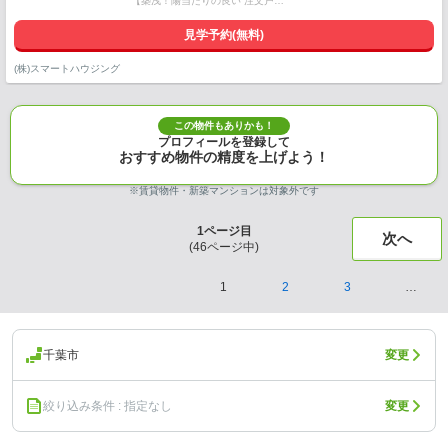
【築浅！陽当たりの良い 注文戸…
見学予約(無料)
(株)スマートハウジング
この物件もありかも！
プロフィールを登録して
おすすめ物件の精度を上げよう！
※賃貸物件・新築マンションは対象外です
1
ページ目
次へ
(
46
ページ中)
1
2
3
…
千葉市
変更
絞り込み条件 : 指定なし
変更