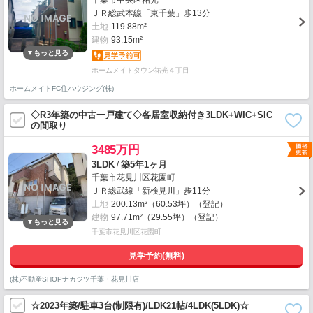
千葉市中央区祐光
ＪＲ総武本線「東千葉」歩13分
土地
119.88m²
建物
93.15m²
ホームメイトタウン祐光４丁目
ホームメイトFC住ハウジング(株)
◇R3年築の中古一戸建て◇各居室収納付き3LDK+WIC+SIC
の間取り
3485万円
/
3LDK
築5年1ヶ月
千葉市花見川区花園町
ＪＲ総武線「新検見川」歩11分
土地
200.13m²（60.53坪）（登記）
建物
97.71m²（29.55坪）（登記）
千葉市花見川区花園町
見学予約(無料)
(株)不動産SHOPナカジツ千葉・花見川店
☆2023年築/駐車3台(制限有)/LDK21帖/4LDK(5LDK)☆