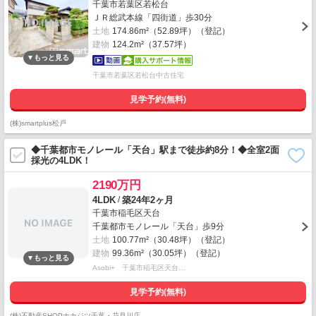
千葉市若葉区若松台
ＪＲ総武本線「四街道」歩30分
土地
174.86m²（52.89坪）（登記）
建物
124.2m²（37.57坪）
千葉市若葉区若松台中古住宅
見学予約(無料)
(株)smartplus松戸
◆千葉都市モノレール「天台」駅まで徒歩約8分！◆全室2面
採光の4LDK！
2190万円
/
4LDK
築24年2ヶ月
千葉市稲毛区天台
千葉都市モノレール「天台」歩9分
土地
100.77m²（30.48坪）（登記）
建物
99.36m²（30.05坪）（登記）
Asobi+ 千葉市稲毛区天台…
見学予約(無料)
(株)不動産SHOPナカジツ千葉・花見川店