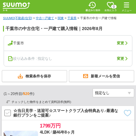
0
SUUMO[不動産/住宅]
>
中古一戸建て
>
関東
>
千葉県
>
千葉市の中古一戸建て情報
千葉市の中古住宅・一戸建て購入情報｜2026年8月
千葉市
変更
絞り込み条件 : 指定なし
変更
検索条件を保存
新着メールを受信
(
1
～
20
件目/
920
件)
チェックした物件をまとめて資料請求(無料)
☆当日見学・送迎可☆スマートクラブ入会特典あり♪最適な
銀行プランをご提案♪
1799万円
/
4LDK
築46年8ヶ月