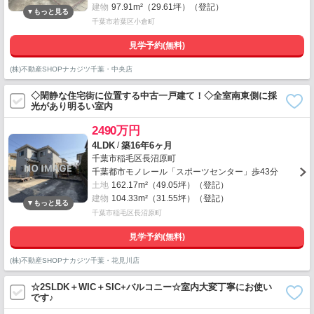
建物
97.91m²（29.61坪）（登記）
千葉市若葉区小倉町
見学予約(無料)
(株)不動産SHOPナカジツ千葉・中央店
◇閑静な住宅街に位置する中古一戸建て！◇全室南東側に採
光があり明るい室内
2490万円
/
4LDK
築16年6ヶ月
千葉市稲毛区長沼原町
千葉都市モノレール「スポーツセンター」歩43分
土地
162.17m²（49.05坪）（登記）
建物
104.33m²（31.55坪）（登記）
千葉市稲毛区長沼原町
見学予約(無料)
(株)不動産SHOPナカジツ千葉・花見川店
☆2SLDK＋WIC＋SIC+バルコニー☆室内大変丁寧にお使い
です♪