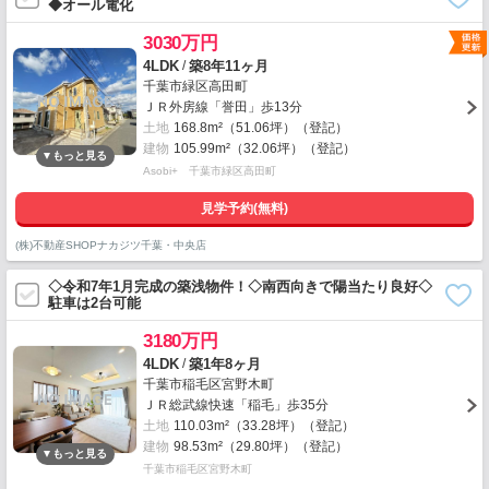
◆オール電化
3030万円
/
4LDK
築8年11ヶ月
千葉市緑区高田町
ＪＲ外房線「誉田」歩13分
土地
168.8m²（51.06坪）（登記）
建物
105.99m²（32.06坪）（登記）
Asobi+ 千葉市緑区高田町
見学予約(無料)
(株)不動産SHOPナカジツ千葉・中央店
◇令和7年1月完成の築浅物件！◇南西向きで陽当たり良好◇
駐車は2台可能
3180万円
/
4LDK
築1年8ヶ月
千葉市稲毛区宮野木町
ＪＲ総武線快速「稲毛」歩35分
土地
110.03m²（33.28坪）（登記）
建物
98.53m²（29.80坪）（登記）
千葉市稲毛区宮野木町