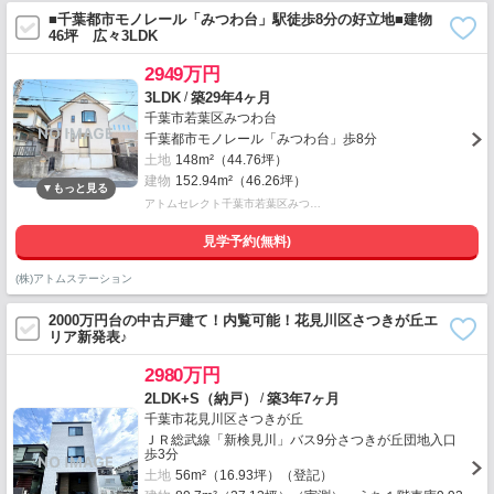
■千葉都市モノレール「みつわ台」駅徒歩8分の好立地■建物
46坪 広々3LDK
2949万円
/
3LDK
築29年4ヶ月
千葉市若葉区みつわ台
千葉都市モノレール「みつわ台」歩8分
土地
148m²（44.76坪）
建物
152.94m²（46.26坪）
アトムセレクト千葉市若葉区みつ…
見学予約(無料)
(株)アトムステーション
2000万円台の中古戸建て！内覧可能！花見川区さつきが丘エ
リア新発表♪
2980万円
/
2LDK+S（納戸）
築3年7ヶ月
千葉市花見川区さつきが丘
ＪＲ総武線「新検見川」バス9分さつきが丘団地入口
歩3分
土地
56m²（16.93坪）（登記）