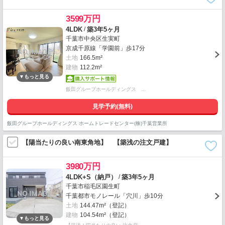
3599万円
/
4LDK
築3年5ヶ月
千葉市中央区生実町
京成千原線「学園前」歩17分
土地
166.5m²
建物
112.2m²
飯田グループホールディングス …
見学予約(無料)
飯田グループホールディングス ホームトレードセンター(株)千葉営業所
【陽当たりの良い南東角地】 【築浅の注文戸建】
3980万円
/
4LDK+S（納戸）
築3年5ヶ月
千葉市稲毛区園生町
千葉都市モノレール「穴川」歩10分
土地
144.47m²（登記）
建物
104.54m²（登記）