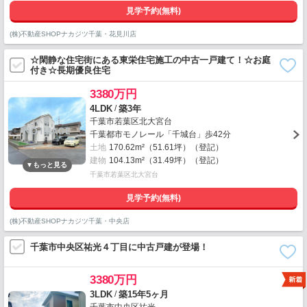
見学予約(無料)
(株)不動産SHOPナカジツ千葉・花見川店
☆閑静な住宅街にある東栄住宅施工の中古一戸建て！☆お庭
付き☆長期優良住宅
3380万円
/
4LDK
築3年
千葉市若葉区北大宮台
千葉都市モノレール「千城台」歩42分
土地
170.62m²（51.61坪）（登記）
建物
104.13m²（31.49坪）（登記）
千葉市若葉区北大宮台
見学予約(無料)
(株)不動産SHOPナカジツ千葉・中央店
千葉市中央区祐光４丁目に中古戸建が登場！
3380万円
/
3LDK
築15年5ヶ月