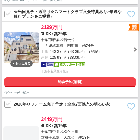
☆当日見学・送迎可☆スマートクラブ入会特典あり♪最適な
銀行プランをご提案♪
2199万円
/
3LDK
築25年
千葉市若葉区若松台
ＪＲ総武本線「四街道」歩24分
土地
143.37m²（43.36坪）（登記）
建物
125.93m²（38.09坪）
千葉市若葉区若松台
見学予約(無料)
(株)smartplus松戸
2026年リフォーム完了予定！全室2面採光の明るい家！
2449万円
/
4LDK
築19年
千葉市中央区松ケ丘町
京成千原線「大森台」歩13分