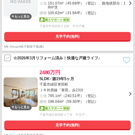
土地
151.07m²（45.69坪）（登記）、路地状部分：1
8m²含
建物
105.62m²（31.94坪）（登記）
千葉市中央区松ケ丘町 中古戸建…
見学予約(無料)
ME Group/ME不動産千葉(株)
☆2026年3月リフォーム済み！快適な戸建ライフ♪
2480万円
/
5LDK
築19年5ヶ月
千葉市緑区誉田町
ＪＲ外房線「誉田」歩23分
土地
795.1m²（240.51坪）（登記）
建物
196.04m²（59.30坪）（登記）
千葉市緑区誉田町２丁目 中古戸…
見学予約(無料)