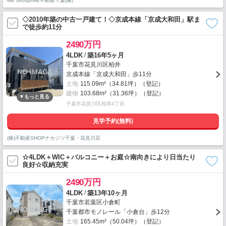
ME Group/ME不動産千葉(株)
◇2010年築の中古一戸建て！◇京成本線「京成大和田」駅ま
で徒歩約11分
2490万円
/
4LDK
築16年5ヶ月
千葉市花見川区柏井
京成本線「京成大和田」歩11分
土地
115.09m²（34.81坪）（登記）
建物
103.68m²（31.36坪）（登記）
千葉市花見川区柏井4丁目
見学予約(無料)
(株)不動産SHOPナカジツ千葉・花見川店
☆4LDK＋WIC＋バルコニー＋お庭☆南向きにより日当たり
良好☆収納充実
2490万円
/
4LDK
築13年10ヶ月
千葉市若葉区小倉町
千葉都市モノレール「小倉台」歩12分
土地
165.45m²（50.04坪）（登記）