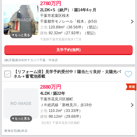
2780万円
/
2LDK+S（納戸）
築14年4ヶ月
千葉市若葉区桜木
千葉都市モノレール「桜木」歩5分
土地
120.89m²（36.56坪）（登記）
建物
92.32m²（27.92坪）（登記）
千葉県千葉市若葉区桜木7丁目
見学予約(無料)
(株)不動産SHOPナカジツ千葉・中央店
【リフォーム済】見学予約受付中！陽当たり良好・太陽光パ
ネル＋蓄電池搭載
2880万円
/
4LDK
築22年
千葉市花見川区畑町
ＪＲ総武線「新検見川」歩19分
土地
110.2m²（33.33坪）
建物
98.12m²（29.68坪）
【社有】千葉市花見川区畑町
東海住宅(株)本店