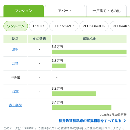
マンション
アパート
一戸建て・その他
ワンルーム
1K/1DK
1LDK/2K/2DK
2LDK/3K/3DK
3LDK/4K
駅名
他の路線
家賃相場
3.6
万円
清明
-
2.8
万円
江端
-
ベル前
-
-
3.2
万円
花堂
-
3.4
万円
赤十字前
-
2026年7月10日更新
福井鉄道福武線の家賃相場をすべて見る
このデータは「SUUMO」に登録されている賃貸物件の賃料を元に独自の集計ロジックによっ