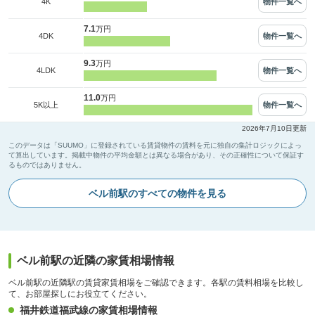
物件一覧へ
4K
7.1
万円
物件一覧へ
4DK
9.3
万円
物件一覧へ
4LDK
11.0
万円
物件一覧へ
5K以上
2026年7月10日更新
このデータは「SUUMO」に登録されている賃貸物件の賃料を元に独自の集計ロジックによっ
て算出しています。掲載中物件の平均金額とは異なる場合があり、その正確性について保証す
るものではありません。
ベル前駅のすべての物件を見る
ベル前駅の近隣の家賃相場情報
ベル前駅の近隣駅の賃貸家賃相場をご確認できます。各駅の賃料相場を比較し
て、お部屋探しにお役立てください。
福井鉄道福武線の家賃相場情報