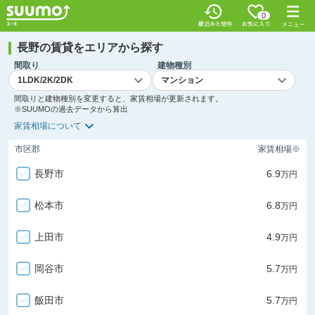
0
長野の賃貸をエリアから探す
間取り
建物種別
間取りと建物種別を変更すると、家賃相場が更新されます。
※SUUMOの過去データから算出
家賃相場について
市区郡
家賃相場※
長野市
6.9
万円
松本市
6.8
万円
上田市
4.9
万円
岡谷市
5.7
万円
飯田市
5.7
万円