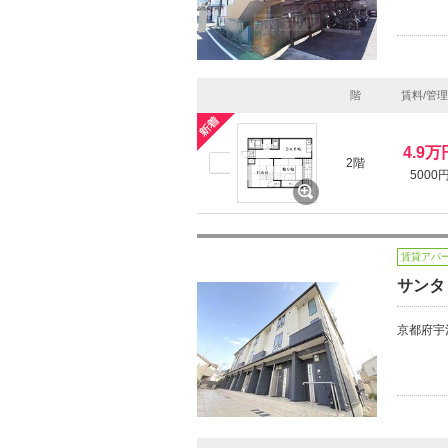
階
賃料/管
4.9万
2階
5000
賃貸アパ
サンタ
京都府宇