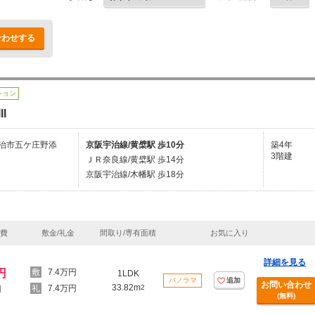
合わせする
ション
I
治市五ケ庄野添
京阪宇治線/黄檗駅 歩10分
築4年
3階建
ＪＲ奈良線/黄檗駅 歩14分
京阪宇治線/木幡駅 歩18分
理費
敷金/礼金
間取り/専有面積
お気に入り
詳細を見る
円
7.4万円
1LDK
パノラマ
追加
お問い合わせ
33.82m
7.4万円
2
円
(無料)