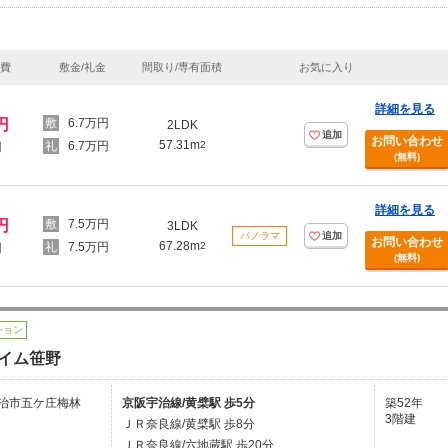
理費
敷金/礼金
間取り/専有面積
お気に入り
詳細を見る
円
6.7万円
2LDK
追加
お問い合わせ
57.31m
6.7万円
2
円
(無料)
詳細を見る
円
7.5万円
3LDK
パノラマ
追加
お問い合わせ
67.28m
7.5万円
2
円
(無料)
ション
イム笹野
治市五ケ庄梅林
京阪宇治線/黄檗駅 歩5分
築52年
3階建
ＪＲ奈良線/黄檗駅 歩8分
ＪＲ奈良線/六地蔵駅 歩20分