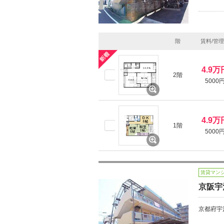
階
賃料/管
4.9万
2階
5000
4.9万
1階
5000
賃貸マン
京阪宇
京都府宇