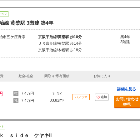
ション
治線 黄檗駅 3階建 築4年
治市五ケ庄野添
京阪宇治線/黄檗駅 歩10分
築4年
3階建
ＪＲ奈良線/黄檗駅 歩14分
京阪宇治線/木幡駅 歩18分
理費
敷金/礼金
間取り/専有面積
お気に入り
詳細を見る
円
7.4万円
1LDK
パノラマ
追加
お問い合わせ
33.82m
7.4万円
2
円
(無料)
ート
ｋ ｓｉｄｅ ケヤキII