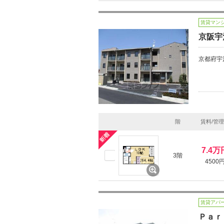
賃貸マン
京阪宇
京都府宇
階
賃料/管
7.4万
3階
4500
賃貸アパ
Ｐａｒ