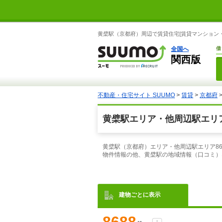
黄檗駅（京都府）周辺で賃貸住宅[賃貸マンション・
全国へ
借
関西版
不動産・住宅サイト SUUMO
>
賃貸
>
京都府
黄檗駅エリア・他周辺駅エリア
黄檗駅（京都府）エリア・他周辺駅エリア8
物件情報の他、黄檗駅の地域情報（口コミ）
建物ごとに表示
8688