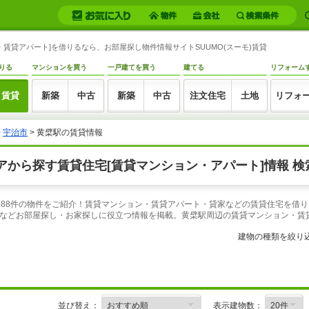
賃貸アパート]を借りるなら、お部屋探し物件情報サイトSUUMO(スーモ)賃貸
りる
マンションを買う
一戸建てを買う
建てる
リフォーム
賃貸
新築
中古
新築
中古
注文住宅
土地
リフォ
>
宇治市
> 黄檗駅の賃貸情報
から探す賃貸住宅[賃貸マンション・アパート]情報 検
688件の物件をご紹介！賃貸マンション・賃貸アパート・貸家などの賃貸住宅を借り
などお部屋探し・お家探しに役立つ情報を掲載。黄檗駅周辺の賃貸マンション・賃
建物の種類を絞り
並び替え：
表示建物数：