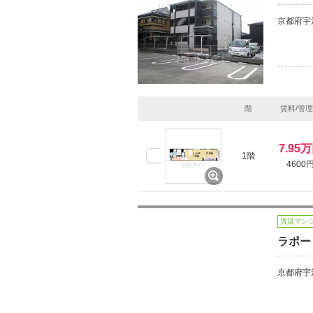
京都府宇
階
賃料/管
7.95
1階
4600
賃貸マン
ラポー
京都府宇