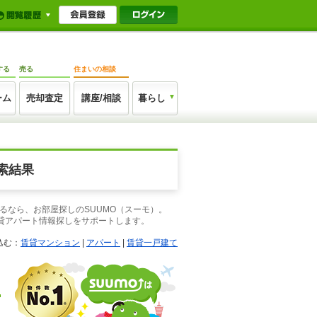
する
売る
住まいの相談
ーム
売却査定
講座/相談
暮らし
索結果
るなら、お部屋探しのSUUMO（スーモ）。
貸アパート情報探しをサポートします。
込む：
賃貸マンション
|
アパート
|
賃貸一戸建て