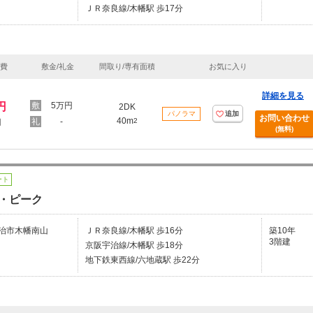
ＪＲ奈良線/木幡駅 歩17分
理費
敷金/礼金
間取り/専有面積
お気に入り
詳細を見る
円
5万円
2DK
パノラマ
追加
お問い合わせ
40m
-
2
円
(無料)
ート
・ピーク
治市木幡南山
ＪＲ奈良線/木幡駅 歩16分
築10年
3階建
京阪宇治線/木幡駅 歩18分
地下鉄東西線/六地蔵駅 歩22分