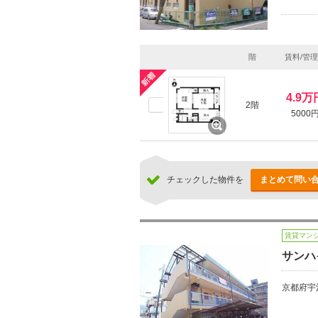
階
賃料/管
4.9万
2階
5000
チェックした物件を
まとめて問い
賃貸マン
サンハ
京都府宇