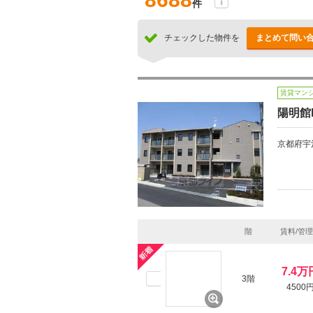
件
チェックした物件を
まとめて問い
賃貸マン
陽明館II
京都府宇
階
賃料/管
7.4万
3階
4500