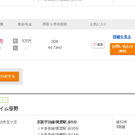
理費
敷金/礼金
間取り/専有面積
お気に入り
詳細を見る
円
5万円
2DK
追加
お問い合わせ
44.73m
-
2
円
(無料)
合わせする
ション
イム笹野
治市五ケ庄
京阪宇治線/黄檗駅 歩5分
築52年
3階建
ＪＲ奈良線/黄檗駅 歩10分
ＪＲ奈良線/木幡駅 歩17分