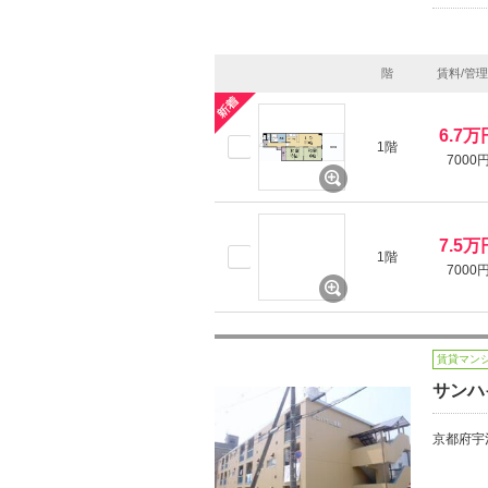
階
賃料/管
6.7万
1階
7000
7.5万
1階
7000
賃貸マン
サンハ
京都府宇