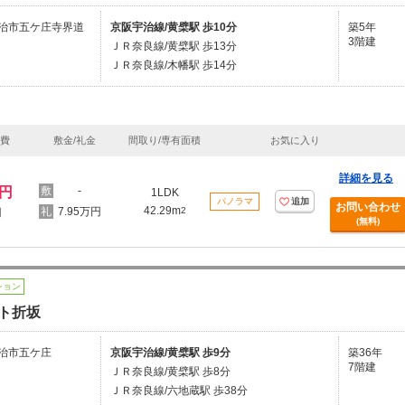
治市五ケ庄寺界道
京阪宇治線/黄檗駅 歩10分
築5年
3階建
ＪＲ奈良線/黄檗駅 歩13分
ＪＲ奈良線/木幡駅 歩14分
理費
敷金/礼金
間取り/専有面積
お気に入り
詳細を見る
万円
-
1LDK
パノラマ
追加
お問い合わせ
42.29m
7.95万円
2
円
(無料)
ション
ト折坂
治市五ケ庄
京阪宇治線/黄檗駅 歩9分
築36年
7階建
ＪＲ奈良線/黄檗駅 歩8分
ＪＲ奈良線/六地蔵駅 歩38分