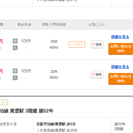
理費
敷金/礼金
間取り/専有面積
お気に入り
詳細を見る
円
5万円
2DK
パノラマ
追加
お問い合わせ
40m
-
2
円
(無料)
詳細を見る
円
5万円
2DK
追加
お問い合わせ
45m
-
2
円
(無料)
ション
治線 黄檗駅 3階建 築52年
治市五ケ庄
京阪宇治線/黄檗駅 歩5分
築52年
3階建
ＪＲ奈良線/黄檗駅 歩10分