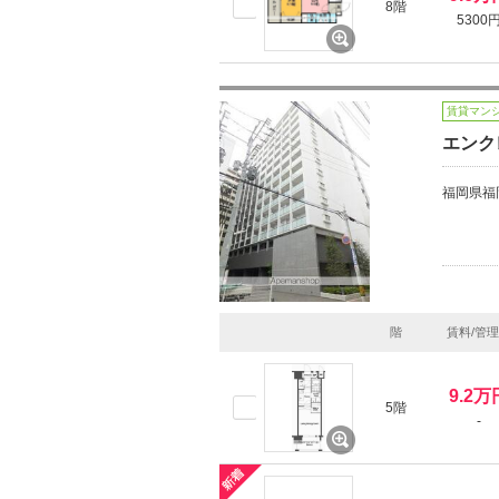
8階
5300
賃貸マン
エンク
福岡県福
階
賃料/管
9.2万
5階
-