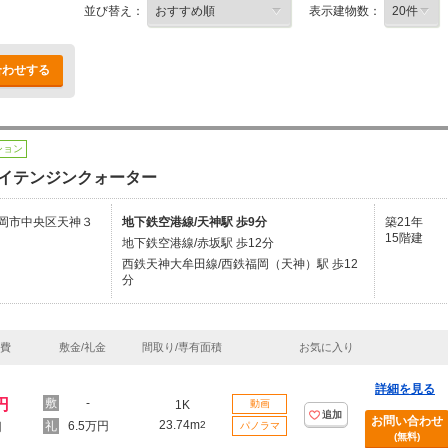
並び替え：
表示建物数：
合わせする
ション
イテンジンクォーター
岡市中央区天神３
地下鉄空港線/天神駅 歩9分
築21年
15階建
地下鉄空港線/赤坂駅 歩12分
西鉄天神大牟田線/西鉄福岡（天神）駅 歩12
分
理費
敷金/礼金
間取り/専有面積
お気に入り
詳細を見る
円
-
1K
動画
追加
お問い合わせ
23.74m
6.5万円
2
円
パノラマ
(無料)