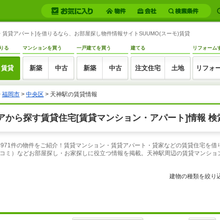
賃貸アパート]を借りるなら、お部屋探し物件情報サイトSUUMO(スーモ)賃貸
りる
マンションを買う
一戸建てを買う
建てる
リフォーム
賃貸
新築
中古
新築
中古
注文住宅
土地
リフォ
>
福岡市
>
中央区
> 天神駅の賃貸情報
から探す賃貸住宅[賃貸マンション・アパート]情報 検
3971件の物件をご紹介！賃貸マンション・賃貸アパート・貸家などの賃貸住宅を借
コミ）などお部屋探し・お家探しに役立つ情報を掲載。天神駅周辺の賃貸マンショ
建物の種類を絞り