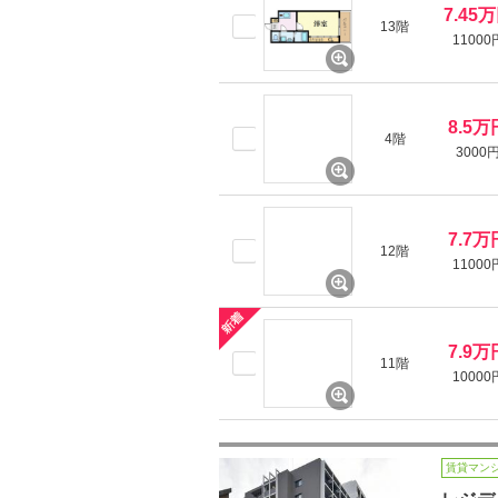
7.45
13階
11000
8.5万
4階
3000
7.7万
12階
11000
7.9万
11階
10000
賃貸マン