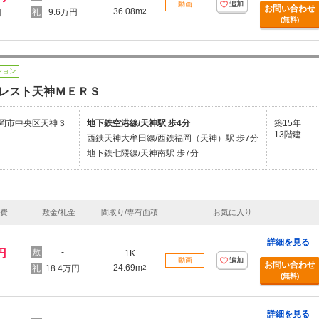
動画
追加
お問い合わせ
36.08m
9.6万円
2
円
(無料)
ション
レスト天神ＭＥＲＳ
岡市中央区天神３
地下鉄空港線/天神駅 歩4分
築15年
13階建
西鉄天神大牟田線/西鉄福岡（天神）駅 歩7分
地下鉄七隈線/天神南駅 歩7分
理費
敷金/礼金
間取り/専有面積
お気に入り
詳細を見る
円
-
1K
動画
追加
お問い合わせ
24.69m
18.4万円
2
(無料)
詳細を見る