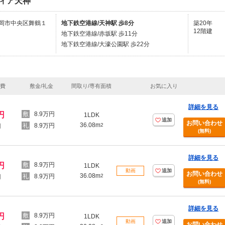
ィア天神
岡市中央区舞鶴１
地下鉄空港線/天神駅 歩8分
築20年
12階建
地下鉄空港線/赤坂駅 歩11分
地下鉄空港線/大濠公園駅 歩22分
理費
敷金/礼金
間取り/専有面積
お気に入り
詳細を見る
円
8.9万円
1LDK
追加
お問い合わせ
36.08m
8.9万円
2
円
(無料)
詳細を見る
円
8.9万円
1LDK
動画
追加
お問い合わせ
36.08m
8.9万円
2
円
(無料)
詳細を見る
円
8.9万円
1LDK
動画
追加
お問い合わせ