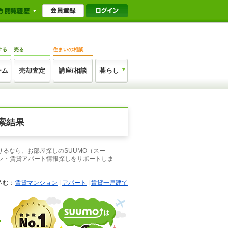
する
売る
住まいの相談
ーム
売却査定
講座/相談
暮らし
索結果
りるなら、お部屋探しのSUUMO（スー
ン・賃貸アパート情報探しをサポートしま
込む：
賃貸マンション
|
アパート
|
賃貸一戸建て