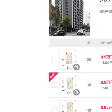
レジデ
福岡県福
階
賃料/管
8.9万
9階
5300
8.9万
2階
5300
8.9万
8階