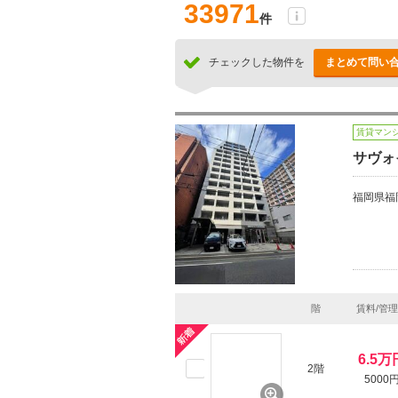
33971
件
チェックした物件を
まとめて問い
賃貸マン
サヴォ
福岡県福
階
賃料/管
6.5万
2階
5000