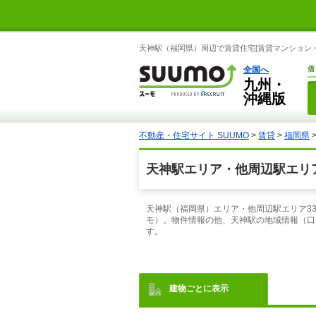
天神駅（福岡県）周辺で賃貸住宅[賃貸マンション・
全国へ
借
九州・
沖縄版
不動産・住宅サイト SUUMO
>
賃貸
>
福岡県
天神駅エリア・他周辺駅エリア
天神駅（福岡県）エリア・他周辺駅エリア3
モ）。物件情報の他、天神駅の地域情報（口
す。
建物ごとに表示