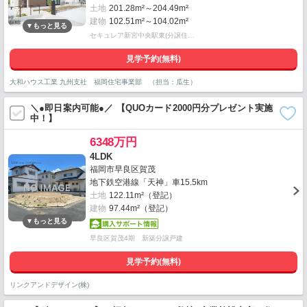
土地
201.28m²～204.49m²
建物
102.51m²～104.02m²
セキュレア新宮中央駅東(分譲住…
見学予約(無料)
大和ハウス工業 九州支社 福岡住宅事業部 （担当：瓜生）
＼●即日案内可能●／ 【QUOカード2000円分プレゼント実施
中！】
6348万円
4LDK
福岡市早良区賀茂
地下鉄空港線「天神」車15.5km
土地
122.11m²（登記）
建物
97.44m²（登記）
早良区賀茂4期 新築分譲戸建
見学予約(無料)
リンクアンドデザイン(株)