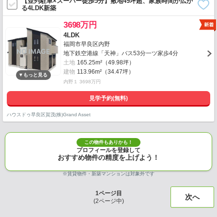
【並列駐車×スーパー徒歩5分】敷地49坪超、家族時間が広が
る4LDK新築
3698万円
4LDK
福岡市早良区内野
地下鉄空港線「天神」バス53分一ツ家歩4分
土地
165.25m²（49.98坪）
建物
113.96m²（34.47坪）
内野１ 3698万円
見学予約(無料)
ハウスドゥ早良区賀茂(株)Grand Asset
この物件もありかも！
プロフィールを登録して
おすすめ物件の精度を上げよう！
※賃貸物件・新築マンションは対象外です
1
ページ目
次へ
(
2
ページ中)