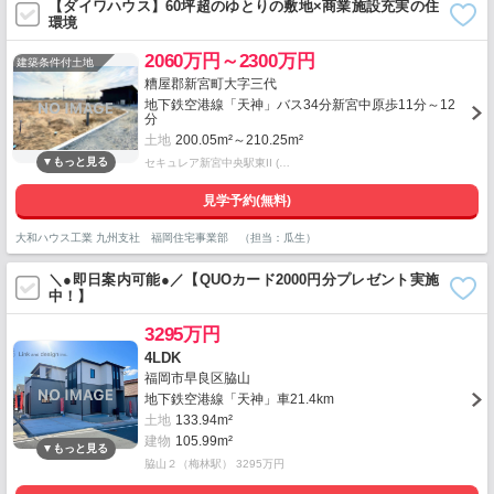
【ダイワハウス】60坪超のゆとりの敷地×商業施設充実の住
環境
2060万円～2300万円
建築条件付土地
糟屋郡新宮町大字三代
地下鉄空港線「天神」バス34分新宮中原歩11分～12
分
土地
200.05m²～210.25m²
セキュレア新宮中央駅東II (…
見学予約(無料)
大和ハウス工業 九州支社 福岡住宅事業部 （担当：瓜生）
＼●即日案内可能●／【QUOカード2000円分プレゼント実施
中！】
3295万円
4LDK
福岡市早良区脇山
地下鉄空港線「天神」車21.4km
土地
133.94m²
建物
105.99m²
脇山２（梅林駅） 3295万円