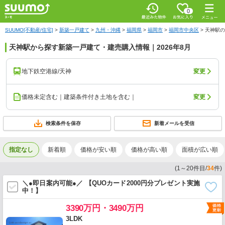
0
SUUMO[不動産/住宅]
>
新築一戸建て
>
九州・沖縄
>
福岡県
>
福岡市
>
福岡市中央区
>
天神駅の
天神駅から探す新築一戸建て・建売購入情報｜2026年8月
地下鉄空港線/天神
変更
価格未定含む｜建築条件付き土地を含む｜
変更
検索条件を保存
新着メールを受信
指定なし
新着順
価格が安い順
価格が高い順
面積が広い順
(
1
～
20
件目/
34
件)
＼●即日案内可能●／ 【QUOカード2000円分プレゼント実施
中！】
3390万円・3490万円
3LDK