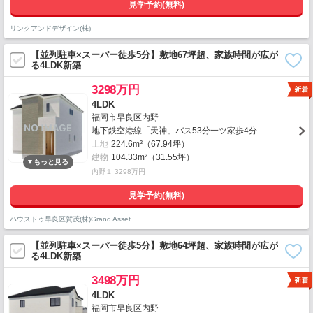
見学予約(無料)
リンクアンドデザイン(株)
【並列駐車×スーパー徒歩5分】敷地67坪超、家族時間が広が
る4LDK新築
3298万円
4LDK
福岡市早良区内野
地下鉄空港線「天神」バス53分一ツ家歩4分
土地
224.6m²（67.94坪）
建物
104.33m²（31.55坪）
内野１ 3298万円
見学予約(無料)
ハウスドゥ早良区賀茂(株)Grand Asset
【並列駐車×スーパー徒歩5分】敷地64坪超、家族時間が広が
る4LDK新築
3498万円
4LDK
福岡市早良区内野