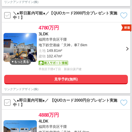
リンクアンドデザイン(株)
＼●即日案内可能●／【QUOカード2000円分プレゼント実施
中！】
4780万円
3LDK
福岡市早良区干隈
地下鉄空港線「天神」車7.6km
土地
149.81m²
建物
102.47m²
早良区干隈4丁目 新築分譲戸建
見学予約(無料)
リンクアンドデザイン(株)
＼●即日案内可能●／ 【QUOカード2000円分プレゼント実施
中！】
4888万円
4LDK
福岡市早良区干隈