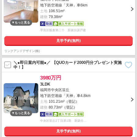
地下鉄空港線「天神」車6km
土地
106.51m²
建物
79.38m²
早良区飯倉第二十 新築分譲戸建
見学予約(無料)
リンクアンドデザイン(株)
＼●即日案内可能●／ 【QUOカード2000円分プレゼント実施
中！】
3980万円
3LDK
福岡市中央区笹丘
地下鉄空港線「天神」車4.8km
土地
101.21m²（登記）
建物
80.73m²（登記）
中央区笹丘2丁目第1期 新築分…
見学予約(無料)