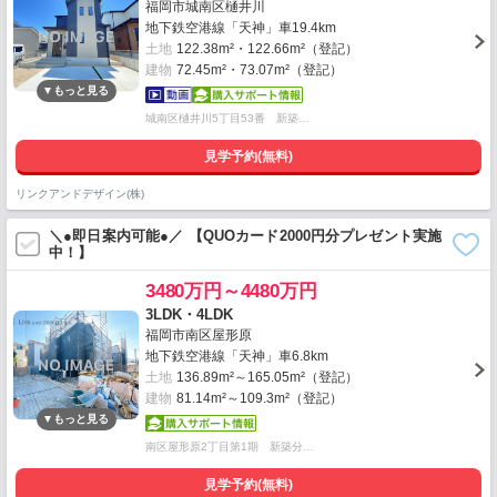
福岡市城南区樋井川
地下鉄空港線「天神」車19.4km
土地
122.38m²・122.66m²（登記）
建物
72.45m²・73.07m²（登記）
城南区樋井川5丁目53番 新築…
見学予約(無料)
リンクアンドデザイン(株)
＼●即日案内可能●／ 【QUOカード2000円分プレゼント実施
中！】
3480万円～4480万円
3LDK・4LDK
福岡市南区屋形原
地下鉄空港線「天神」車6.8km
土地
136.89m²～165.05m²（登記）
建物
81.14m²～109.3m²（登記）
南区屋形原2丁目第1期 新築分…
見学予約(無料)