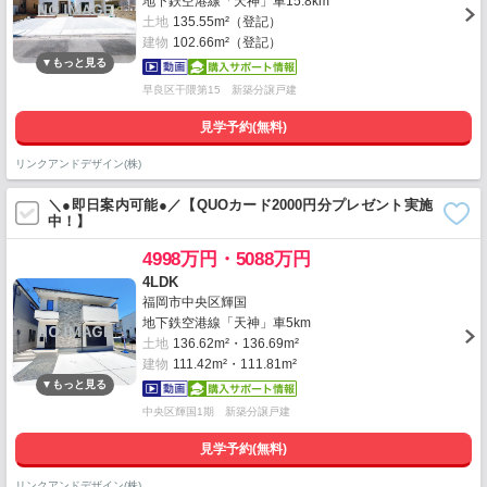
地下鉄空港線「天神」車15.8km
土地
135.55m²（登記）
建物
102.66m²（登記）
早良区干隈第15 新築分譲戸建
見学予約(無料)
リンクアンドデザイン(株)
＼●即日案内可能●／【QUOカード2000円分プレゼント実施
中！】
4998万円・5088万円
4LDK
福岡市中央区輝国
地下鉄空港線「天神」車5km
土地
136.62m²・136.69m²
建物
111.42m²・111.81m²
中央区輝国1期 新築分譲戸建
見学予約(無料)
リンクアンドデザイン(株)