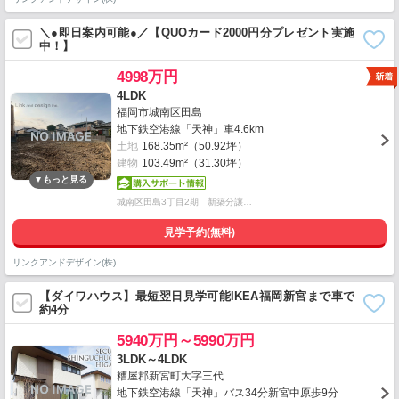
＼●即日案内可能●／【QUOカード2000円分プレゼント実施
中！】
4998万円
4LDK
福岡市城南区田島
地下鉄空港線「天神」車4.6km
土地
168.35m²（50.92坪）
建物
103.49m²（31.30坪）
城南区田島3丁目2期 新築分譲…
見学予約(無料)
リンクアンドデザイン(株)
【ダイワハウス】最短翌日見学可能IKEA福岡新宮まで車で
約4分
5940万円～5990万円
3LDK～4LDK
糟屋郡新宮町大字三代
地下鉄空港線「天神」バス34分新宮中原歩9分