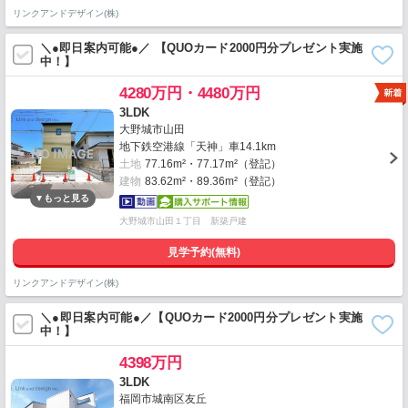
リンクアンドデザイン(株)
＼●即日案内可能●／ 【QUOカード2000円分プレゼント実施
中！】
4280万円・4480万円
3LDK
大野城市山田
地下鉄空港線「天神」車14.1km
土地
77.16m²・77.17m²（登記）
建物
83.62m²・89.36m²（登記）
大野城市山田１丁目 新築戸建
見学予約(無料)
リンクアンドデザイン(株)
＼●即日案内可能●／【QUOカード2000円分プレゼント実施
中！】
4398万円
3LDK
福岡市城南区友丘