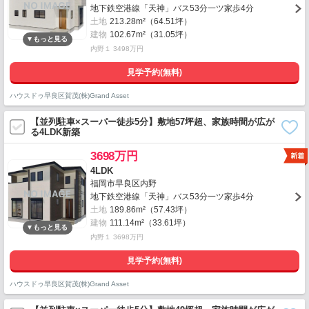
地下鉄空港線「天神」バス53分一ツ家歩4分
土地
213.28m²（64.51坪）
建物
102.67m²（31.05坪）
内野１ 3498万円
見学予約(無料)
ハウスドゥ早良区賀茂(株)Grand Asset
【並列駐車×スーパー徒歩5分】敷地57坪超、家族時間が広が
る4LDK新築
3698万円
4LDK
福岡市早良区内野
地下鉄空港線「天神」バス53分一ツ家歩4分
土地
189.86m²（57.43坪）
建物
111.14m²（33.61坪）
内野１ 3698万円
見学予約(無料)
ハウスドゥ早良区賀茂(株)Grand Asset