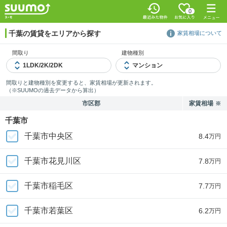
0
千葉の賃貸をエリアから探す
家賃相場について
間取り
建物種別
間取りと建物種別を変更すると、家賃相場が更新されます。
（※SUUMOの過去データから算出）
市区郡
家賃相場
※
千葉市
千葉市中央区
8.4
万円
千葉市花見川区
7.8
万円
千葉市稲毛区
7.7
万円
千葉市若葉区
6.2
万円