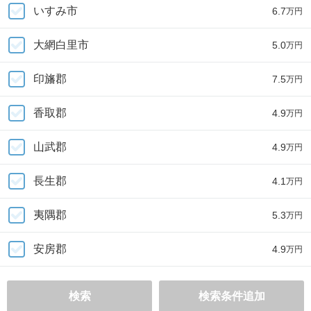
いすみ市
6.7
万円
大網白里市
5.0
万円
印旛郡
7.5
万円
香取郡
4.9
万円
山武郡
4.9
万円
長生郡
4.1
万円
夷隅郡
5.3
万円
安房郡
4.9
万円
検索
検索条件追加