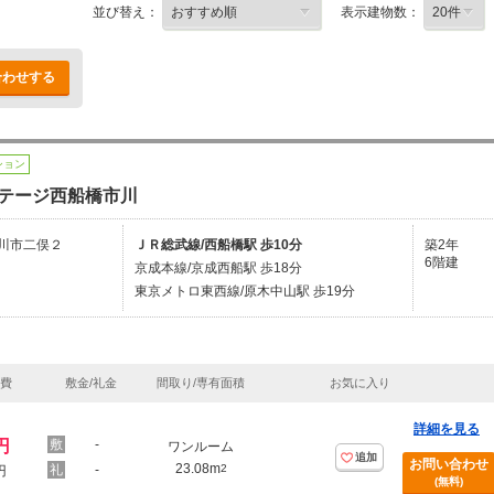
並び替え：
表示建物数：
合わせする
ション
テージ西船橋市川
川市二俣２
ＪＲ総武線/西船橋駅 歩10分
築2年
6階建
京成本線/京成西船駅 歩18分
東京メトロ東西線/原木中山駅 歩19分
理費
敷金/礼金
間取り/専有面積
お気に入り
詳細を見る
円
-
ワンルーム
追加
お問い合わせ
23.08m
-
2
円
(無料)