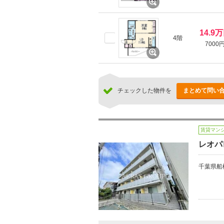
14.9
4階
7000
チェックした物件を
まとめて問い
賃貸マン
レオパ
千葉県船