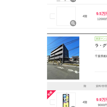
9.5万
4階
12000
賃貸マン
ラ・グ
千葉県船
階
賃料/管
9.9万
4階
9000