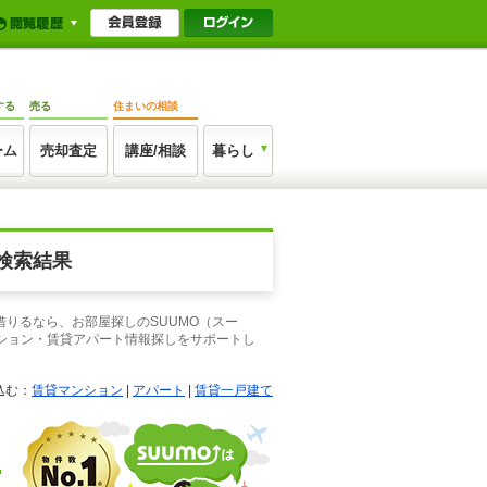
する
売る
住まいの相談
ーム
売却査定
講座/相談
暮らし
検索結果
借りるなら、お部屋探しのSUUMO（スー
ション・賃貸アパート情報探しをサポートし
込む：
賃貸マンション
|
アパート
|
賃貸一戸建て