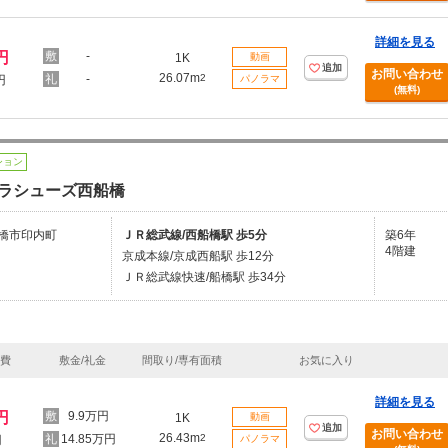
詳細を見る
円
-
1K
動画
追加
お問い合わせ
26.07m
-
2
円
パノラマ
(無料)
ション
ラシューズ西船橋
橋市印内町
ＪＲ総武線/西船橋駅 歩5分
築6年
4階建
京成本線/京成西船駅 歩12分
ＪＲ総武線快速/船橋駅 歩34分
理費
敷金/礼金
間取り/専有面積
お気に入り
詳細を見る
円
9.9万円
1K
動画
追加
お問い合わせ
26.43m
14.85万円
2
円
パノラマ