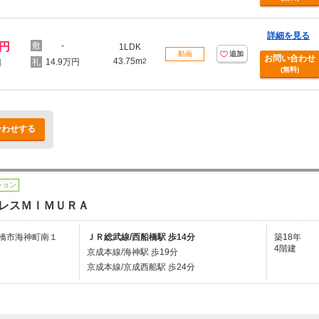
詳細を見る
万円
-
1LDK
動画
追加
お問い合わせ
43.75m
14.9万円
2
円
(無料)
合わせする
ション
レスＭＩＭＵＲＡ
橋市海神町南１
ＪＲ総武線/西船橋駅 歩14分
築18年
4階建
京成本線/海神駅 歩19分
京成本線/京成西船駅 歩24分