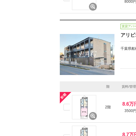
8000
賃貸アパ
アリビ
千葉県船
階
賃料/管
8.6万
2階
3500
8.7万