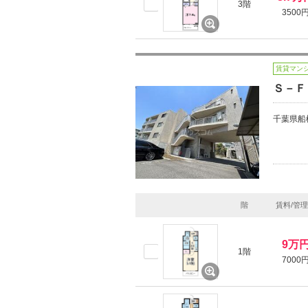
3階
3500
賃貸マン
Ｓ－Ｆ
千葉県船
階
賃料/管
9万
1階
7000