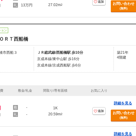
追加
お問い合わせ
27.02m
13万円
2
円
(無料)
ション
ＯＲＴ西船橋
橋市西船３
ＪＲ総武線/西船橋駅 歩10分
築21年
4階建
京成本線/東中山駅 歩16分
京成本線/京成西船駅 歩6分
理費
敷金/礼金
間取り/専有面積
お気に入り
詳細を見る
円
-
1K
追加
お問い合わせ
20.59m
-
2
円
(無料)
詳細を見る