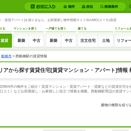
・賃貸アパート]を借りるなら、お部屋探し物件情報サイトSUUMO(スーモ)賃貸
りる
マンションを買う
一戸建てを買う
建てる
リフォーム
賃貸
新築
中古
新築
中古
注文住宅
土地
リフォ
>
船橋市
> 西船橋駅の賃貸情報
アから探す賃貸住宅[賃貸マンション・アパート]情報 
20864件の物件をご紹介！賃貸マンション・賃貸アパート・貸家などの賃貸住宅を
口コミ）などお部屋探し・お家探しに役立つ情報を掲載。西船橋駅周辺の賃貸マン
建物の種類を絞り