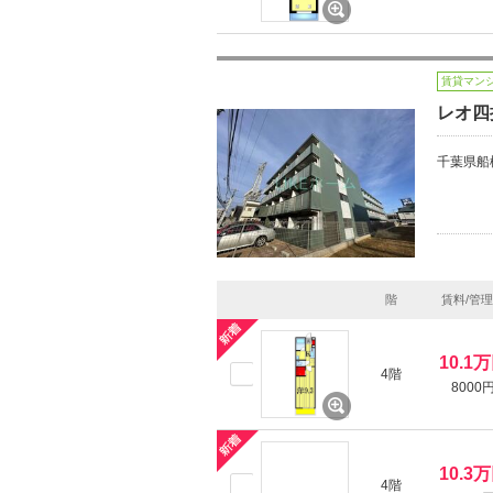
賃貸マン
レオ四
千葉県船
階
賃料/管
10.1
4階
8000
10.3
4階