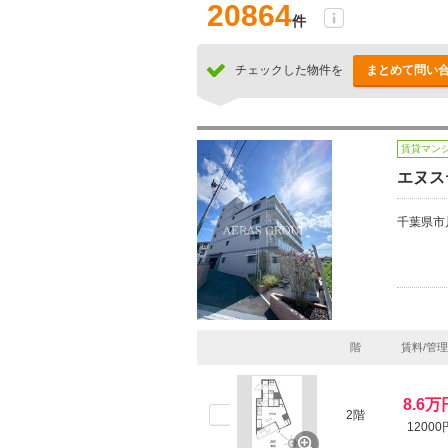
20864
件
チェックした物件を
まとめて問い
賃貸マン
エヌス
千葉県市
階
賃料/管
8.6万
2階
12000