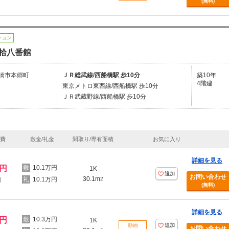
(無料)
ション
拾八番館
橋市本郷町
ＪＲ総武線/西船橋駅 歩10分
築10年
4階建
東京メトロ東西線/西船橋駅 歩10分
ＪＲ武蔵野線/西船橋駅 歩10分
理費
敷金/礼金
間取り/専有面積
お気に入り
詳細を見る
万円
10.1万円
1K
追加
お問い合わせ
30.1m
10.1万円
2
円
(無料)
詳細を見る
万円
10.3万円
1K
動画
追加
お問い合わせ