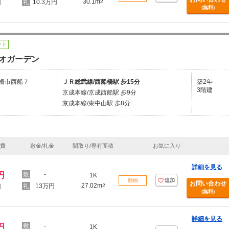
30.1m
10.3万円
2
円
(無料)
ート
オガーデン
橋市西船７
ＪＲ総武線/西船橋駅 歩15分
築2年
3階建
京成本線/京成西船駅 歩9分
京成本線/東中山駅 歩8分
理費
敷金/礼金
間取り/専有面積
お気に入り
詳細を見る
円
-
1K
動画
追加
お問い合わせ
27.02m
13万円
2
円
(無料)
詳細を見る
円
-
1K