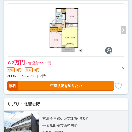
7.2万円
/ 管理費 5500円
0円
0円
敷金
礼金
2LDK ｜ 53.48m² ｜ 2階
無料
空室状況を知りたい
リブリ・北習志野
京成松戸線/北習志野駅 歩6分
千葉県船橋市西習志野