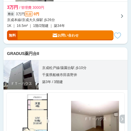
3万円
/ 管理費 3000円
3万円
0円
敷金
礼金
京成本線/京成大久保駅 歩26分
1K ｜ 16.5m² ｜ 1階/2階建 ｜ 築34年
無料
お問い合わせ
GRADUS薬円台II
京成松戸線/薬園台駅 歩10分
千葉県船橋市田喜野井
築3年 / 3階建