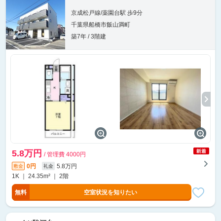
京成松戸線/薬園台駅 歩9分
千葉県船橋市飯山満町
築7年 / 3階建
5.8万円
/ 管理費 4000円
0円
5.8万円
敷金
礼金
1K ｜ 24.35m² ｜ 2階
無料
空室状況を知りたい