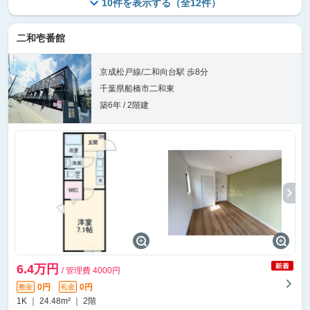
10件を表示する（全12件）
二和壱番館
京成松戸線/二和向台駅 歩8分
千葉県船橋市二和東
築6年 / 2階建
6.4万円
/ 管理費 4000円
0円
0円
敷金
礼金
1K ｜ 24.48m² ｜ 2階