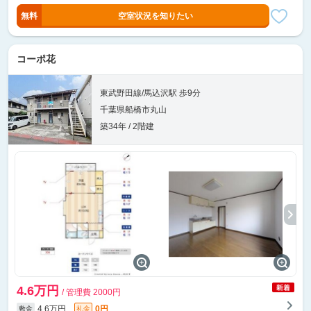
無料
空室状況を知りたい
コーポ花
東武野田線/馬込沢駅 歩9分
千葉県船橋市丸山
築34年 / 2階建
4.6万円
/ 管理費 2000円
4.6万円
0円
敷金
礼金