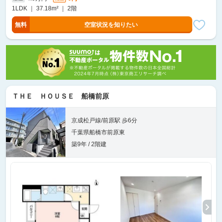
1LDK ｜ 37.18m² ｜ 2階
無料
空室状況を知りたい
ＴＨＥ ＨＯＵＳＥ 船橋前原
京成松戸線/前原駅 歩6分
千葉県船橋市前原東
築9年 / 2階建