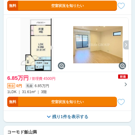
無料
空室状況を知りたい
6.85万円
/ 管理費 4500円
0円
6.85万円
敷金
礼金
1LDK ｜ 31.61m² ｜ 3階
無料
空室状況を知りたい
残り1件を表示する
コーモド飯山満