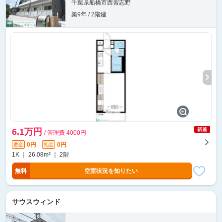
千葉県船橋市西習志野
築9年 / 2階建
6.1万円
/ 管理費 4000円
0円
0円
敷金
礼金
1K ｜ 26.08m² ｜ 2階
無料
空室状況を知りたい
サウスウィンド