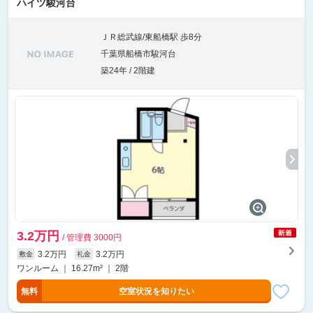
ハイツ駿河台
ＪＲ総武線/東船橋駅 歩8分
千葉県船橋市駿河台
築24年 / 2階建
3.2万円
/ 管理費 3000円
3.2万円
3.2万円
敷金
礼金
ワンルーム ｜ 16.27m² ｜ 2階
無料
空室状況を知りたい