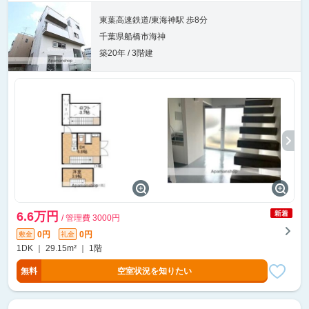
東葉高速鉄道/東海神駅 歩8分
千葉県船橋市海神
築20年 / 3階建
6.6万円
/ 管理費 3000円
0円
0円
敷金
礼金
1DK ｜ 29.15m² ｜ 1階
無料
空室状況を知りたい