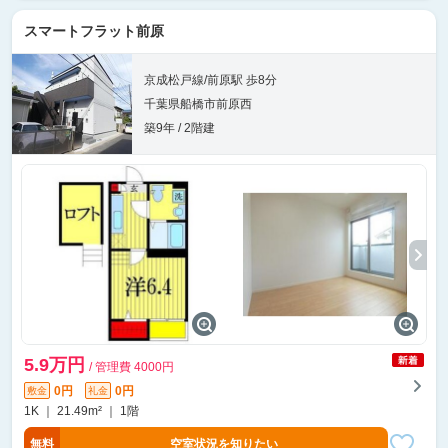
スマートフラット前原
京成松戸線/前原駅 歩8分
千葉県船橋市前原西
築9年 / 2階建
5.9万円
/ 管理費 4000円
0円
0円
敷金
礼金
1K ｜ 21.49m² ｜ 1階
無料
空室状況を知りたい