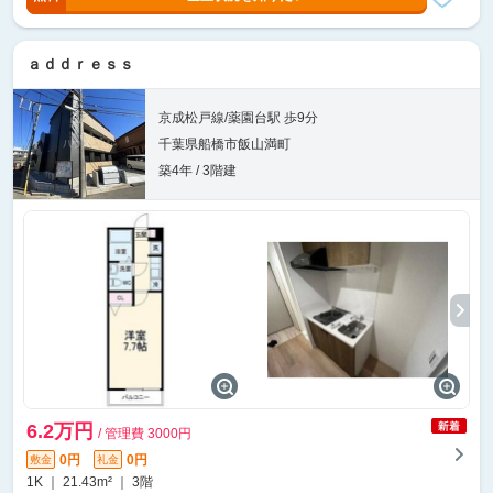
ａｄｄｒｅｓｓ
京成松戸線/薬園台駅 歩9分
千葉県船橋市飯山満町
築4年 / 3階建
6.2万円
/ 管理費 3000円
0円
0円
敷金
礼金
1K ｜ 21.43m² ｜ 3階