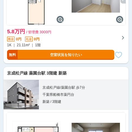
5.8万円
/ 管理費 3000円
0円
0円
敷金
礼金
1K ｜ 21.11m² ｜ 1階
無料
空室状況を知りたい
京成松戸線 薬園台駅 3階建 新築
京成松戸線/薬園台駅 歩7分
千葉県船橋市薬円台
新築 / 3階建