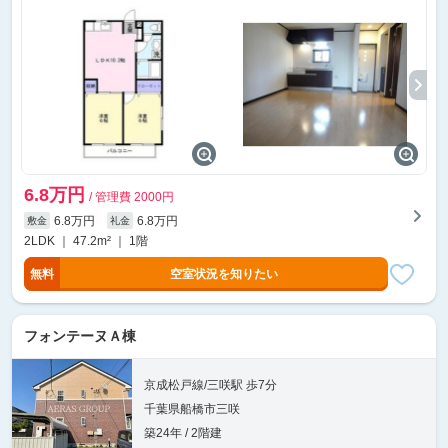
6.8万円
/ 管理費 2000円
6.8万円
6.8万円
敷金
礼金
2LDK ｜ 47.2m² ｜ 1階
無料
空室状況を知りたい
フォンテーヌＡ棟
京成松戸線/三咲駅 歩7分
千葉県船橋市三咲
築24年 / 2階建