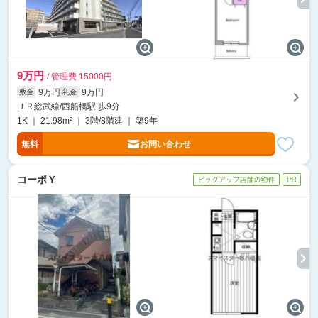
9万円
/ 管理費 15000円
9万円
9万円
敷金
礼金
ＪＲ総武線/西船橋駅 歩9分
1K ｜ 21.98m² ｜ 3階/8階建 ｜ 築9年
無料
お問い合わせ
コーポＹ