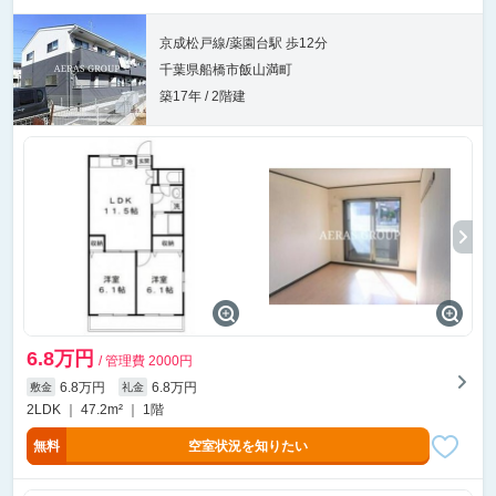
京成松戸線/薬園台駅 歩12分
千葉県船橋市飯山満町
築17年 / 2階建
6.8万円
/ 管理費 2000円
6.8万円
6.8万円
敷金
礼金
2LDK ｜ 47.2m² ｜ 1階
無料
空室状況を知りたい