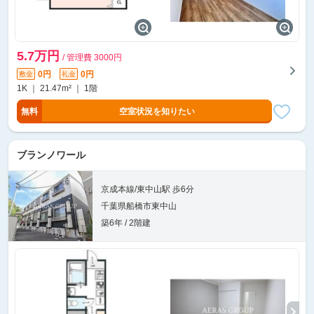
5.7万円
/ 管理費 3000円
0円
0円
敷金
礼金
1K ｜ 21.47m² ｜ 1階
無料
空室状況を知りたい
ブランノワール
京成本線/東中山駅 歩6分
千葉県船橋市東中山
築6年 / 2階建