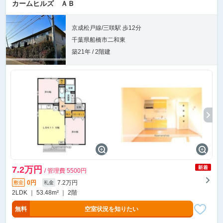
カームヒルズ ＡＢ
京成松戸線/三咲駅 歩12分
千葉県船橋市二和東
築21年 / 2階建
7.2万円
/ 管理費 5500円
0円
7.2万円
敷金
礼金
2LDK ｜ 53.48m² ｜ 2階
無料
空室状況を知りたい