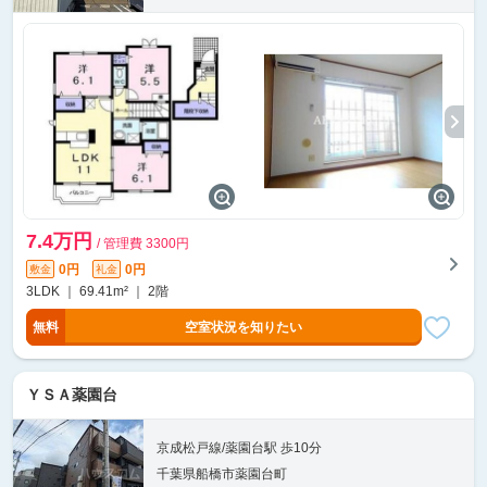
7.4万円
/ 管理費 3300円
0円
0円
敷金
礼金
3LDK ｜ 69.41m² ｜ 2階
無料
空室状況を知りたい
ＹＳＡ薬園台
京成松戸線/薬園台駅 歩10分
千葉県船橋市薬園台町