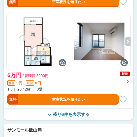
無料
空室状況を知りたい
6万円
/ 管理費 3000円
0円
0円
敷金
礼金
1K ｜ 20.42m² ｜ 3階
無料
空室状況を知りたい
残り6件を表示する
サンモール飯山満