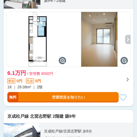
築9年 / 2階建
6.1万円
/ 管理費 4000円
0円
0円
敷金
礼金
1K ｜ 26.08m² ｜ 2階
無料
空室状況を知りたい
京成松戸線 北習志野駅 2階建 築9年
京成松戸線/北習志野駅 歩6分