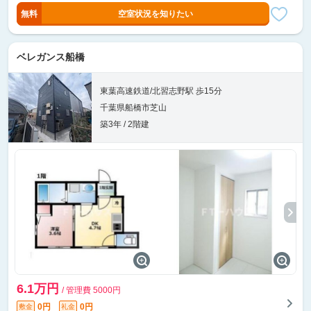
無料
空室状況を知りたい
ベレガンス船橋
東葉高速鉄道/北習志野駅 歩15分
千葉県船橋市芝山
築3年 / 2階建
6.1万円
/ 管理費 5000円
0円
0円
敷金
礼金