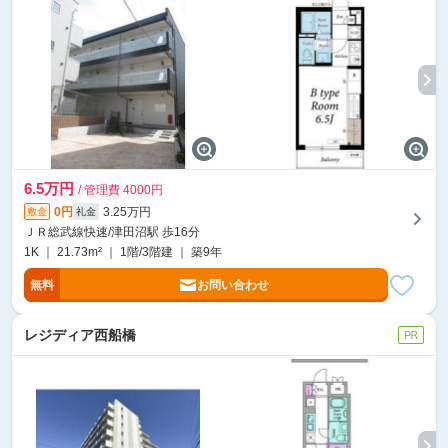
6.5万円
/ 管理費 4000円
0円
3.25万円
敷金
礼金
ＪＲ総武線快速/津田沼駅 歩16分
1K ｜ 21.73m² ｜ 1階/3階建 ｜ 築9年
無料
お問い合わせ
レジディア西船橋