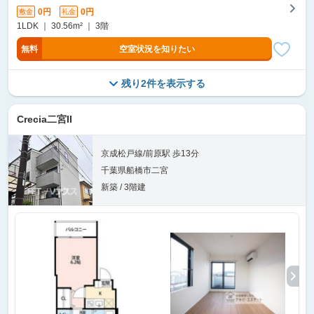
0円
0円
敷金
礼金
1LDK ｜ 30.56m² ｜ 3階
無料
空室状況を知りたい
残り2件を表示する
Crecia二宮II
京成松戸線/前原駅 歩13分
千葉県船橋市二宮
新築 / 3階建