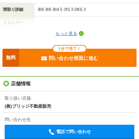
間取り詳細
和6 和6 和4.5 洋5.3 DK6.3
エネルギー
-
消費性能
もっと見る
断熱性能
-
1分で完了！
目安光熱費
-
無料
問い合わせ画面に進む
駐車場
-
入居
即
店舗情報
条件
ペット相談
取り扱い店舗
(株)ブリッジ不動産販売
契約期間
普通借家 2年
問い合わせ先
損保
2万円2年
電話で問い合わせ
保証会社
全保連利用必 初回月額総賃料50％、1年毎に13 000円