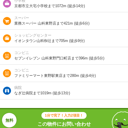
小学校
間取り / 専有面
4SDK
/
78.31m²
京都市立大宅小学校まで1072m (徒歩14分)
積
スーパー
種別 / 構造
一戸建て･その他
/
木造
業務スーパー 山科東野店まで421m (徒歩6分)
築年 / 築年月
築42年
/
1985年6月
ショッピングセンター
イオンタウン山科椥辻まで705m (徒歩9分)
階建
3階建
コンビニ
向き
南
セブンイレブン 山科東野門口町店まで396m (徒歩5分)
住所
京都府京都市山科区東野百拍子町
コンビニ
ファミリーマート東野駅東店まで280m (徒歩4分)
交通
地下鉄東西線/東野駅 歩7分
地下鉄東西線/椥辻駅 歩11分
病院
ＪＲ東海道本線/山科駅 歩23分
なぎ辻病院まで1019m (徒歩13分)
1分で完了！入力2項目！
1分で完了！入力2項目！
この物件にお問い合わせ
この物件にお問い合わせ