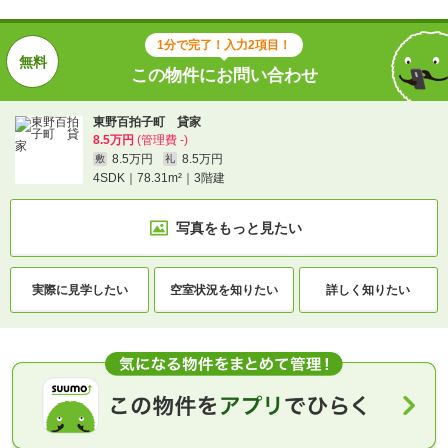
1分で完了！入力2項目！
この物件にお問い合わせ
東野百拍子町 貸家
8.5万円
(管理費 -)
8.5万円
8.5万円
敷
礼
4SDK｜78.31m²｜3階建
写真をもっと見たい
実際に
見学したい
空室状況を
知りたい
詳しく知りたい