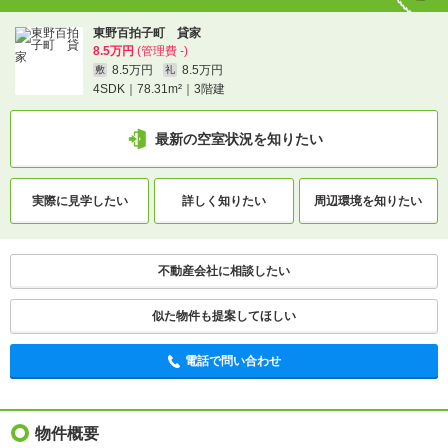
東野百拍子町 貸家
東野百拍子町 貸家
8.5万円
(管理費 -)
8.5万円
(管理費 -)
8.5万円
8.5万円
敷
礼
8.5万円
8.5万円
敷
礼
4SDK｜78.31m²｜3階建
4SDK｜78.31m²｜3階建
最新の空室状況を知りたい
最新の空室状況を知りたい
間取りや設備を
実際に
見学したい
詳しく知りたい
実際に
見学したい
詳しく知りたい
周辺環境を
知りたい
知りたい
不動産会社に相談したい
不動産会社に相談したい
電話で問い合わせ
似た物件も提案してほしい
電話で問い合わせ
物件概要