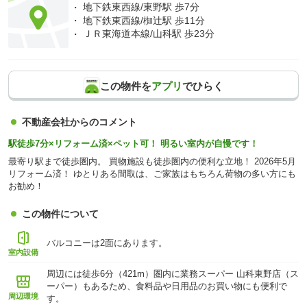
地下鉄東西線/東野駅 歩7分
地下鉄東西線/椥辻駅 歩11分
ＪＲ東海道本線/山科駅 歩23分
この物件を
アプリ
でひらく
不動産会社からのコメント
駅徒歩7分×リフォーム済×ペット可！ 明るい室内が自慢です！
最寄り駅まで徒歩圏内。 買物施設も徒歩圏内の便利な立地！ 2026年5月
リフォーム済！ ゆとりある間取は、ご家族はもちろん荷物の多い方にも
お勧め！
この物件について
バルコニーは2面にあります。
室内設備
周辺には徒歩6分（421m）圏内に業務スーパー 山科東野店（ス
ーパー）もあるため、食料品や日用品のお買い物にも便利で
周辺環境
す。