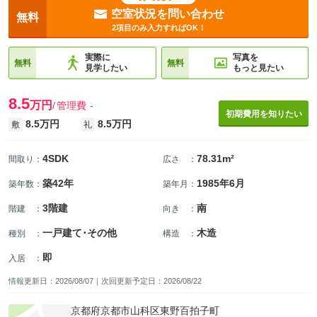
空室状況を問い合わせ
無料
2項目のみ入力すればOK！
実際に
写真を
無料
無料
見学したい
もっと見たい
8.5
万円
管理費
-
初期費用を知りたい
8.5万円
8.5万円
敷
礼
4SDK
78.31m²
間取り
：
広さ
：
築42年
1985年6月
築年数
：
築年月
：
3階建
南
階建
：
向き
：
一戸建て･その他
木造
種別
：
構造
：
即
入居
：
情報更新日：2026/08/07｜次回更新予定日：2026/08/22
京都府京都市山科区東野百拍子町