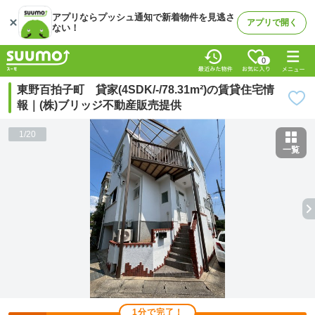
アプリならプッシュ通知で新着物件を見逃さ
アプリで開く
ない！
0
東野百拍子町 貸家(4SDK/-/78.31m²)の賃貸住宅情
報｜(株)ブリッジ不動産販売提供
1
/
20
一覧
1分で完了！