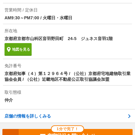
ほか初期費用
合計1.98万円（内訳：24時間サポート1.98万円）
営業時間 / 定休日
AM9:30～PM7:00
/
火曜日・水曜日
その他諸費用
更新料 新賃料1.00ヶ月分
所在地
情報更新日
2026/08/07
京都府京都市山科区音羽野田町 24-5 ジュネス音羽1階
次回更新予定日
2026/08/22
地図を見る
物件備考
リフォーム：2026年5月全室・全室クロス貼替、畳表
免許番号
替え ・外壁、屋根塗装/■２年契約（更新料：１ヶ月
分） ■保証会社：全保連加入要 ■２４時間サポート加
京都府知事（４）第１２９６４号 / （公社）京都府宅地建物取引業
入要：１９，８００円（税込）／２年） ■火災保険：
協会会員 / （公社）近畿地区不動産公正取引協議会加盟
２０，０００円／２年 ■ペット：可（犬、猫） ■駐車
スペース：幅約２．４５ｍ×長さ約５ｍ×高さ約１．４
取引態様
３ｍ
仲介
店舗の情報を詳しくみる
1分で完了！