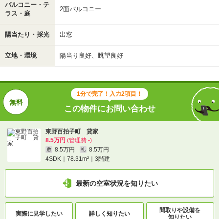
バルコニー・テ
2面バルコニー
ラス・庭
陽当たり・採光
出窓
立地・環境
陽当り良好、眺望良好
1分で完了！入力2項目！
この物件にお問い合わせ
東野百拍子町 貸家
8.5万円
(管理費 -)
8.5万円
8.5万円
敷
礼
4SDK｜78.31m²｜3階建
最新の空室状況を知りたい
間取りや設備を
実際に
見学したい
詳しく知りたい
知りたい