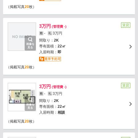
（掲載写真
20
枚）
賃貸
3万円
(管理費 -)
-
3万円
敷
礼
間取り：
2K
画像を
専有面積：
22㎡
見る
入居時期：
即
（掲載写真
20
枚）
賃貸
3万円
(管理費 -)
-
3万円
敷
礼
間取り：
2K
画像を
専有面積：
22㎡
見る
入居時期：
相談
（掲載写真
20
枚）