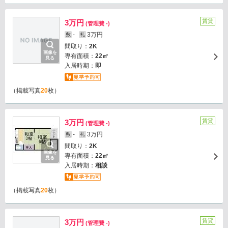
賃貸
3万円
(管理費 -)
-
3万円
敷
礼
間取り：
2K
画像を
専有面積：
22㎡
見る
入居時期：
即
（掲載写真
20
枚）
賃貸
3万円
(管理費 -)
-
3万円
敷
礼
間取り：
2K
画像を
専有面積：
22㎡
見る
入居時期：
相談
（掲載写真
20
枚）
賃貸
3万円
(管理費 -)