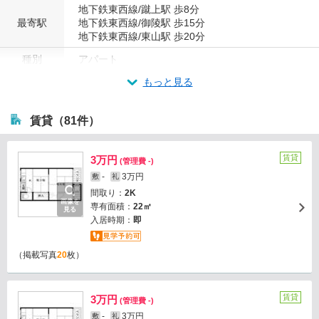
地下鉄東西線/蹴上駅 歩8分
最寄駅
地下鉄東西線/御陵駅 歩15分
地下鉄東西線/東山駅 歩20分
種別
アパート
もっと見る
賃貸（81件）
賃貸
3万円
(管理費 -)
-
3万円
敷
礼
間取り：
2K
画像を
専有面積：
22㎡
見る
入居時期：
即
（掲載写真
20
枚）
賃貸
3万円
(管理費 -)
-
3万円
敷
礼