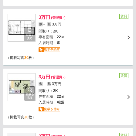
賃貸
3万円
(管理費 -)
-
3万円
敷
礼
間取り：
2K
画像を
専有面積：
22㎡
見る
入居時期：
即
（掲載写真
20
枚）
賃貸
3万円
(管理費 -)
-
3万円
敷
礼
間取り：
2K
画像を
専有面積：
22㎡
見る
入居時期：
相談
（掲載写真
20
枚）
賃貸