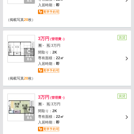
見る
入居時期：
即
（掲載写真
20
枚）
賃貸
3万円
(管理費 -)
-
3万円
敷
礼
間取り：
2K
画像を
専有面積：
22㎡
見る
入居時期：
即
（掲載写真
20
枚）
賃貸
3万円
(管理費 -)
-
3万円
敷
礼
間取り：
2K
画像を
専有面積：
22㎡
見る
入居時期：
即