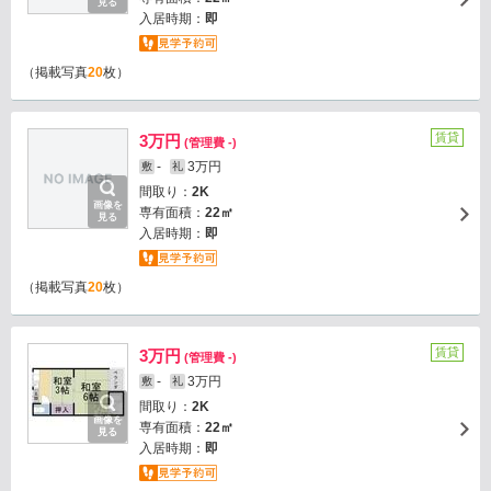
見る
入居時期：
即
（掲載写真
20
枚）
賃貸
3万円
(管理費 -)
-
3万円
敷
礼
間取り：
2K
画像を
専有面積：
22㎡
見る
入居時期：
即
（掲載写真
20
枚）
賃貸
3万円
(管理費 -)
-
3万円
敷
礼
間取り：
2K
画像を
専有面積：
22㎡
見る
入居時期：
即