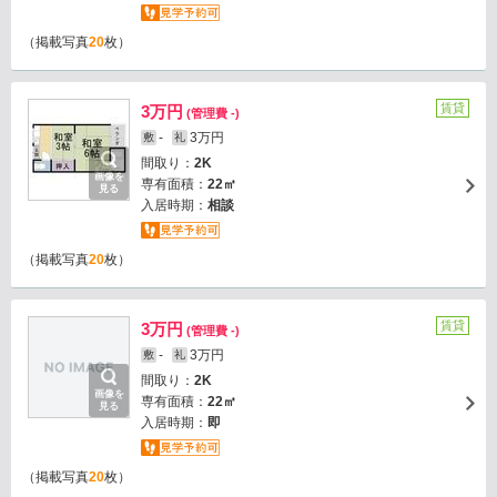
（掲載写真
20
枚）
賃貸
3万円
(管理費 -)
-
3万円
敷
礼
間取り：
2K
画像を
専有面積：
22㎡
見る
入居時期：
相談
（掲載写真
20
枚）
賃貸
3万円
(管理費 -)
-
3万円
敷
礼
間取り：
2K
画像を
専有面積：
22㎡
見る
入居時期：
即
（掲載写真
20
枚）