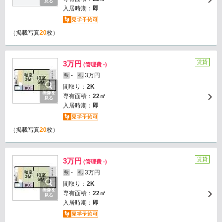
見る
入居時期：
即
（掲載写真
20
枚）
賃貸
3万円
(管理費 -)
-
3万円
敷
礼
間取り：
2K
画像を
専有面積：
22㎡
見る
入居時期：
即
（掲載写真
20
枚）
賃貸
3万円
(管理費 -)
-
3万円
敷
礼
間取り：
2K
画像を
専有面積：
22㎡
見る
入居時期：
即