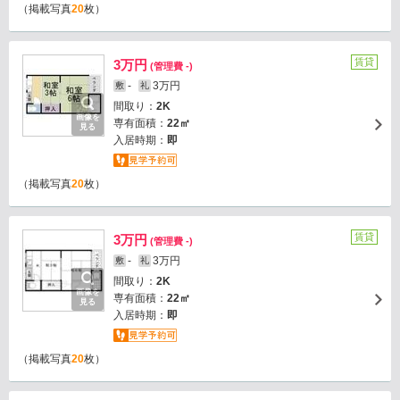
（掲載写真
20
枚）
賃貸
3万円
(管理費 -)
-
3万円
敷
礼
間取り：
2K
画像を
専有面積：
22㎡
見る
入居時期：
即
（掲載写真
20
枚）
賃貸
3万円
(管理費 -)
-
3万円
敷
礼
間取り：
2K
画像を
専有面積：
22㎡
見る
入居時期：
即
（掲載写真
20
枚）