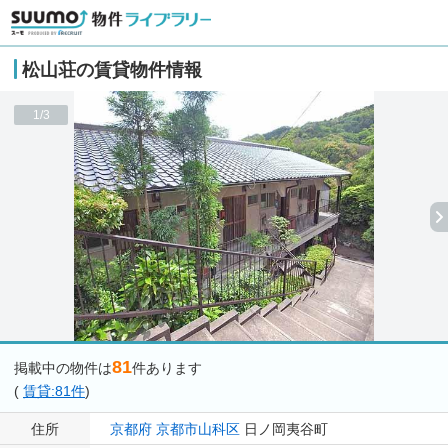
松山荘の賃貸物件情報
1/3
81
掲載中の物件は
件あります
(
賃貸:81件
)
住所
京都府
京都市山科区
日ノ岡夷谷町